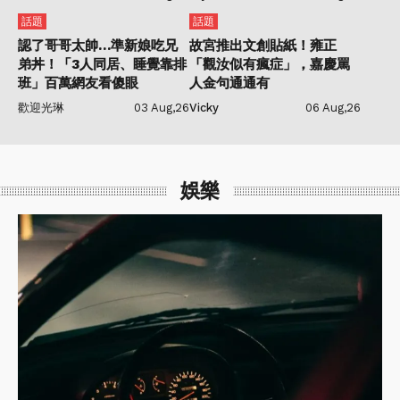
話題
話題
認了哥哥太帥…準新娘吃兄
故宮推出文創貼紙！雍正
弟丼！「3人同居、睡覺靠排
「觀汝似有瘋症」，嘉慶罵
班」百萬網友看傻眼
人金句通通有
歡迎光琳
03 Aug,26
Vicky
06 Aug,26
娛樂