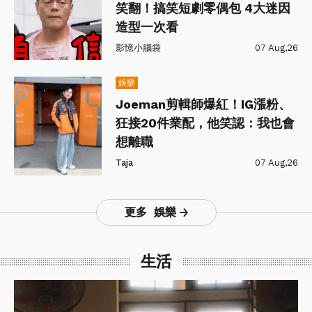
笑翻！搞笑短劇零偶包 4大迷因
造型一次看
影憶小腦袋
07 Aug,26
娛樂
Joeman剪輯師爆紅！IG漲粉、
狂接20件業配，他笑認：我也會
想離職
Taja
07 Aug,26
更多 娛樂
生活