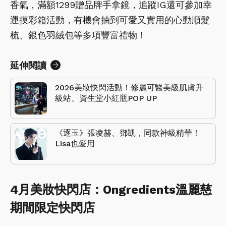
香氣，滿額1299贈品牌手拿鏡，追蹤IG還可參加幸
運摸彩箱活動，有機會抽到可愛又實用的心動順髮
梳、銀色羽絨包等多項豐富禮物！
延伸閱讀
2026美妝快閃活動！修麗可醫美級肌膚升
級站、資生堂小紅瓶POP UP
《逐玉》張凌赫、鄧凱，同款神級精華！
Lisa也愛用
4月美妝快閃店：Ongredients溫麗慈
期間限定快閃店