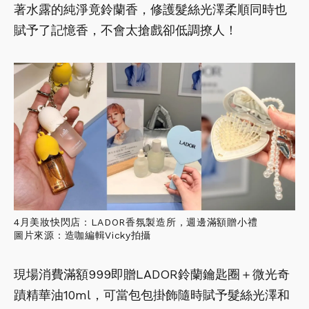
著水露的純淨竟鈴蘭香，修護髮絲光澤柔順同時也
賦予了記憶香，不會太搶戲卻低調撩人！
4月美妝快閃店：LADOR香氛製造所，週邊滿額贈小禮
圖片來源：造咖編輯Vicky拍攝
現場消費滿額999即贈LADOR鈴蘭鑰匙圈＋微光奇
蹟精華油10ml，可當包包掛飾隨時賦予髮絲光澤和