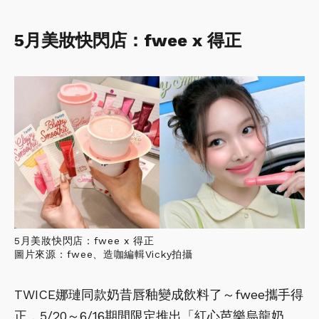
5月美妝快閃店：fwee x 得正
5月美妝快閃店：fwee x 得正
圖片來源：fwee、造咖編輯Vicky拍攝
TWICE娜璉同款奶昔唇釉變成飲料了～fwee攜手得
正，5/20～6/16期間限定推出「紅心芭樂烏龍奶