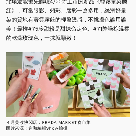
北場還能搶先體驗4/20才上市的新品《輕霧暈染腮
紅》，可當眼影、頰彩、唇彩一盒多用，絲滑好暈
染的質地有著雲霧般的輕盈透感，不挑膚色誰用誰
美！最推#75冷甜粉是甜妹命定色、#71降噪棕溫柔
的乾燥玫瑰色，一抹就顯嫩！
４月美妝快閃店：PRADA MARKET春市集
圖片來源：造咖編輯Show拍攝