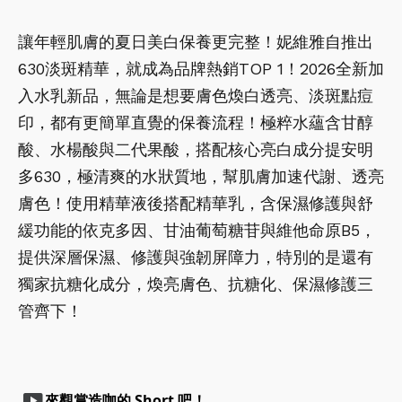
讓年輕肌膚的夏日美白保養更完整！妮維雅自推出
630淡斑精華，就成為品牌熱銷TOP 1！2026全新加
入水乳新品，無論是想要膚色煥白透亮、淡斑點痘
印，都有更簡單直覺的保養流程！極粹水蘊含甘醇
酸、水楊酸與二代果酸，搭配核心亮白成分提安明
多630，極清爽的水狀質地，幫肌膚加速代謝、透亮
膚色！使用精華液後搭配精華乳，含保濕修護與舒
緩功能的依克多因、甘油葡萄糖苷與維他命原B5，
提供深層保濕、修護與強韌屏障力，特別的是還有
獨家抗糖化成分，煥亮膚色、抗糖化、保濕修護三
管齊下！
smart_display
來觀賞造咖的 Short 吧！