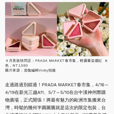
４月美妝快閃店：PRADA MARKET春市集，輕霧暈染腮紅 8
色，NT.1,550
圖片來源：造咖編輯Vicky拍攝
走過路過別錯過！PRADA MARKET春市集，4/16～
4/19在新光三越A11、5/7～5/10在台中漢神州際購
物廣場，正式開張！將最有魅力的歐洲市集搬來台
灣，時髦的幾何半圓圖騰就是這次的限定包裝，台