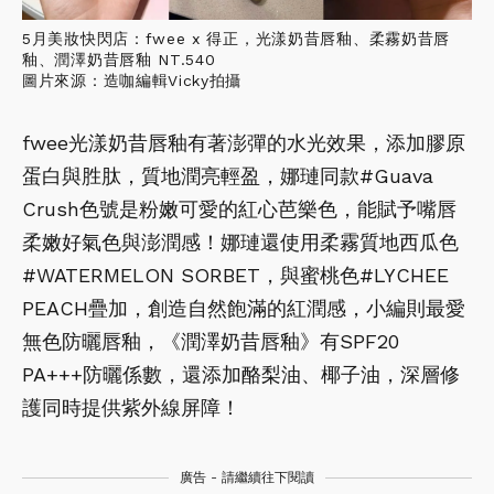
5月美妝快閃店：fwee x 得正，光漾奶昔唇釉、柔霧奶昔唇
釉、潤澤奶昔唇釉 NT.540
圖片來源：造咖編輯Vicky拍攝
fwee光漾奶昔唇釉有著澎彈的水光效果，添加膠原
蛋白與胜肽，質地潤亮輕盈，娜璉同款#Guava
Crush色號是粉嫩可愛的紅心芭樂色，能賦予嘴唇
柔嫩好氣色與澎潤感！娜璉還使用柔霧質地西瓜色
#WATERMELON SORBET，與蜜桃色#LYCHEE
PEACH疊加，創造自然飽滿的紅潤感，小編則最愛
無色防曬唇釉，《潤澤奶昔唇釉》有SPF20
PA+++防曬係數，還添加酪梨油、椰子油，深層修
護同時提供紫外線屏障！
廣告 - 請繼續往下閱讀