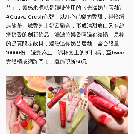
昔」，靈感來源就是娜璉使用的《光漾奶昔唇釉》
#Guava Crush色號！以紅心芭樂的香甜，與焙韻
烏龍茶、鹹香芝士奶蓋融合，形成清甜爽口又有絲
滑奶香的創新飲品，濃濃芭樂香喝過都給讚！最棒
的是買限定飲料，還贈迷你奶昔唇釉，全台限量
10000份，送完為止！憑杯套上的折扣碼，至fwee
實體櫃或網路門市，還能現折50元！