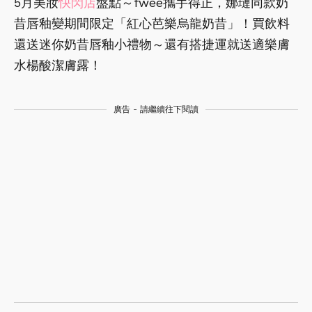
5月美妝
快閃店
盤點～fwee攜手得正，娜璉同款奶
昔唇釉變期間限定「紅心芭樂烏龍奶昔」！買飲料
還送迷你奶昔唇釉小禮物～還有搭捷運就送適樂膚
水楊酸潔膚露！
廣告 - 請繼續往下閱讀