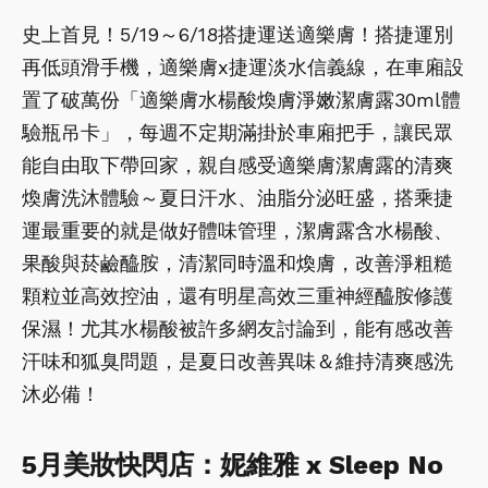
史上首見！5/19～6/18搭捷運送適樂膚！搭捷運別
再低頭滑手機，適樂膚x捷運淡水信義線，在車廂設
置了破萬份「適樂膚水楊酸煥膚淨嫩潔膚露30ml體
驗瓶吊卡」，每週不定期滿掛於車廂把手，讓民眾
能自由取下帶回家，親自感受適樂膚潔膚露的清爽
煥膚洗沐體驗～夏日汗水、油脂分泌旺盛，搭乘捷
運最重要的就是做好體味管理，潔膚露含水楊酸、
果酸與菸鹼醯胺，清潔同時溫和煥膚，改善淨粗糙
顆粒並高效控油，還有明星高效三重神經醯胺修護
保濕！尤其水楊酸被許多網友討論到，能有感改善
汗味和狐臭問題，是夏日改善異味＆維持清爽感洗
沐必備！
5月美妝快閃店：妮維雅 x Sleep No