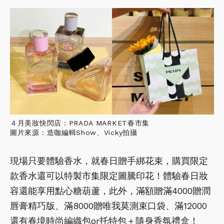
４月美妝快閃店：PRADA MARKET春市集
圖片來源：造咖編輯Show、Vicky拍攝
現場只要體驗香水，就春日贈手綁花束，購買限定
款香水還可以特製市集限定圖騰印花！體驗春日妝
容還能享用點心糖葫蘆，此外，滿額贈滿4000贈潤
唇膏精巧版、滿8000贈唯我莫測束口袋、滿12000
還有春境時尚編織包or托特包＋隨身香氛禮盒！