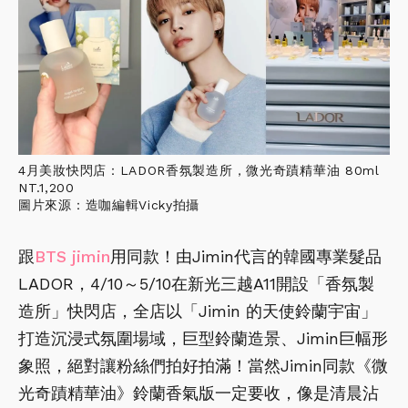
4月美妝快閃店：LADOR香氛製造所，微光奇蹟精華油 80ml
NT.1,200
圖片來源：造咖編輯Vicky拍攝
跟
BTS
jimin
用同款！由Jimin代言的韓國專業髮品
LADOR，4/10～5/10在新光三越A11開設「香氛製
造所」快閃店，全店以「Jimin 的天使鈴蘭宇宙」
打造沉浸式氛圍場域，巨型鈴蘭造景、Jimin巨幅形
象照，絕對讓粉絲們拍好拍滿！當然Jimin同款《微
光奇蹟精華油》鈴蘭香氣版一定要收，像是清晨沾