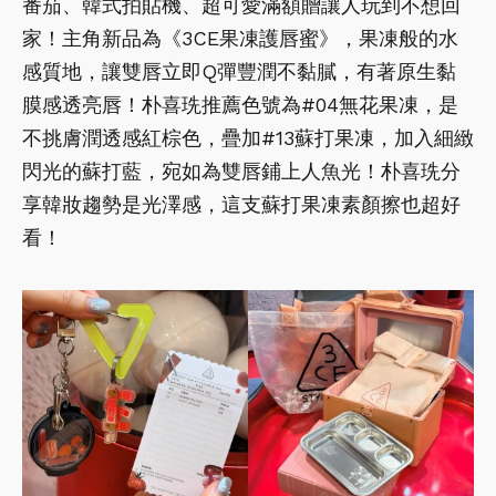
番茄、韓式拍貼機、超可愛滿額贈讓人玩到不想回
家！主角新品為《3CE果凍護唇蜜》，果凍般的水
感質地，讓雙唇立即Q彈豐潤不黏膩，有著原生黏
膜感透亮唇！朴喜珗推薦色號為#04無花果凍，是
不挑膚潤透感紅棕色，疊加#13蘇打果凍，加入細緻
閃光的蘇打藍，宛如為雙唇鋪上人魚光！朴喜珗分
享韓妝趨勢是光澤感，這支蘇打果凍素顏擦也超好
看！