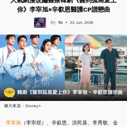
人氣網漫改編醫療韓劇《醫到孤島愛上
你》李宰旭×辛叡恩醫護CP譜戀曲
Yu
02 Jun, 2026
圖片來源：Disney+
李宰旭
（李宰煜）、辛叡恩、洪民基、李秀敬、金