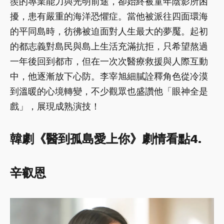
羨的專業能力與光明前途，卻始終被童年陰影所困
擾，患有嚴重的海洋恐懼症。當他被派往四面環海
的平同島時，彷彿被迫面對人生最大的夢魘。起初
的都志義對島民與島上生活充滿抗拒，只希望熬過
一年後回到都市，但在一次次醫療救援與人際互動
中，他逐漸放下心防。李宰旭細膩詮釋角色從冷漠
到溫暖的心境轉變，不少觀眾也盛讚他「眼神全是
戲」，展現成熟演技！
韓劇《醫到孤島愛上你》劇情看點4.
辛叡恩