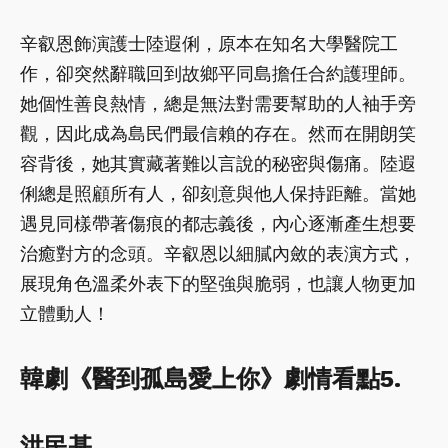
辛叡恩飾演護士陸遐俐，原本在知名大學醫院工
作，卻突然辭職回到故鄉平同島擔任合約護理師。
她個性善良熱情，總是無法對需要幫助的人袖手旁
觀，因此成為島民們最信賴的存在。然而在開朗笑
容背後，她其實藏著難以言說的秘密與傷痛。陸遐
俐總是照顧所有人，卻刻意與他人保持距離。當她
遇見同樣帶著傷痕的都志義後，內心逐漸產生想要
治癒對方的念頭。辛叡恩以細膩內斂的表演方式，
展現角色溫柔外表下的堅強與脆弱，也讓人物更加
立體動人！
韓劇《醫到孤島愛上你》劇情看點5.
洪民基