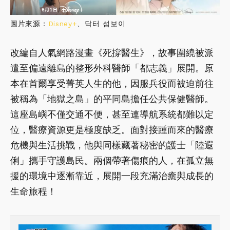
圖片來源：
Disney+
、닥터 섬보이
改編自人氣網路漫畫《死撐醫生》，故事圍繞被派
遣至偏遠離島的整形外科醫師「都志義」展開。原
本在首爾享受菁英人生的他，因服兵役而被迫前往
被稱為「地獄之島」的平同島擔任公共保健醫師。
這座島嶼不僅交通不便，甚至連導航系統都難以定
位，醫療資源更是極度缺乏。面對接踵而來的醫療
危機與生活挑戰，他與同樣藏著秘密的護士「陸遐
俐」攜手守護島民。兩個帶著傷痕的人，在孤立無
援的環境中逐漸靠近，展開一段充滿治癒與成長的
生命旅程！