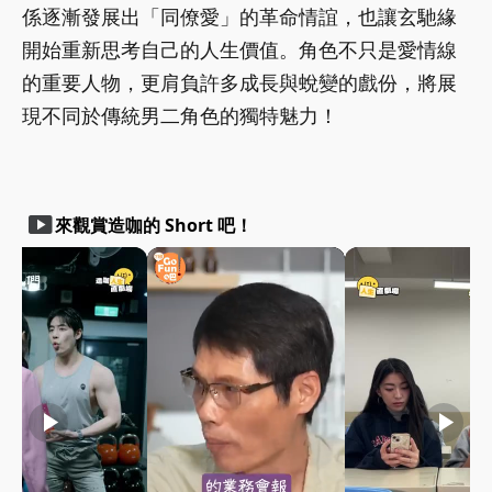
係逐漸發展出「同僚愛」的革命情誼，也讓玄馳緣
開始重新思考自己的人生價值。角色不只是愛情線
的重要人物，更肩負許多成長與蛻變的戲份，將展
現不同於傳統男二角色的獨特魅力！
smart_display
來觀賞造咖的 Short 吧！
play_arrow
play_arrow
play_arrow