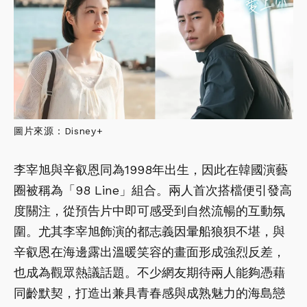
圖片來源：Disney+
李宰旭與辛叡恩同為1998年出生，因此在韓國演藝
圈被稱為「98 Line」組合。兩人首次搭檔便引發高
度關注，從預告片中即可感受到自然流暢的互動氛
圍。尤其李宰旭飾演的都志義因暈船狼狽不堪，與
辛叡恩在海邊露出溫暖笑容的畫面形成強烈反差，
也成為觀眾熱議話題。不少網友期待兩人能夠憑藉
同齡默契，打造出兼具青春感與成熟魅力的海島戀