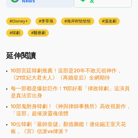
News
友
Disney+
李宰旭
海岸村恰恰恰
漫改劇
韓劇
醫療劇
延伸閱讀
10部宮廷韓劇推薦！這部是20年不敗元祖神作，
《21世紀大君夫人》《再婚皇后》全網期待
每一部都是爆款巨作！11部好看「律政韓劇」這演員
是真法官出身
10部鬼附身韓劇！《神與律師事務所》高收視新作，
「這部」超催淚靈魂借體
10位韓劇「最帥皇儲」顏值圖鑑！邊佑錫王室天花
板，《宮》信派vs律派？