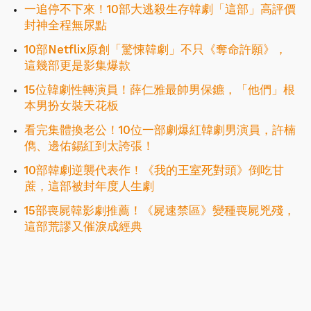
一追停不下來！10部大逃殺生存韓劇「這部」高評價
封神全程無尿點
10部Netflix原創「驚悚韓劇」不只《奪命許願》，
這幾部更是影集爆款
15位韓劇性轉演員！薛仁雅最帥男保鑣，「他們」根
本男扮女裝天花板
看完集體換老公！10位一部劇爆紅韓劇男演員，許楠
儁、邊佑錫紅到太誇張！
10部韓劇逆襲代表作！《我的王室死對頭》倒吃甘
蔗，這部被封年度人生劇
15部喪屍韓影劇推薦！《屍速禁區》變種喪屍兇殘，
這部荒謬又催淚成經典