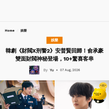
Home
娛樂
娛樂
韓劇《財閥X刑警2》安普賢回歸！俞承豪
雙面財閥神秘登場，10+驚喜客串
Yu
07 Aug, 2026