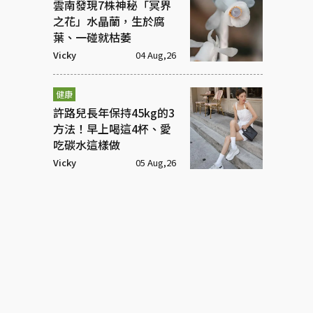
雲南發現7株神秘「冥界
之花」水晶蘭，生於腐
葉、一碰就枯萎
Vicky
04 Aug,26
健康
許路兒長年保持45kg的3
方法！早上喝這4杯、愛
吃碳水這樣做
Vicky
05 Aug,26