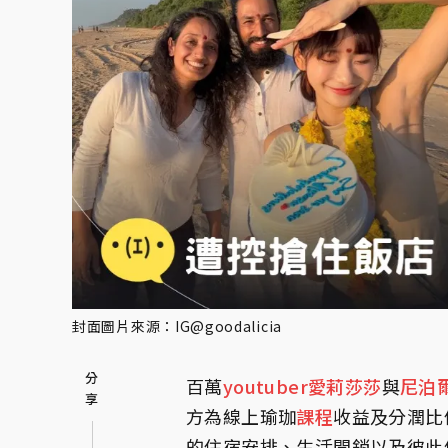
封面圖片來源：IG@goodalicia
百萬
youtuber
愛莉莎莎
與
尼泊
方為線上瑜珈
課程
收益及分潤比
的住宿安排、生活開銷以及彼此