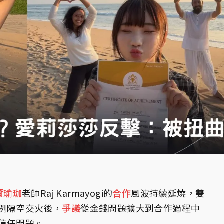
爾
瑜珈
老師Raj Karmayogi的
合作
風波持續延燒，雙
例隔空交火後，
爭議
從金錢問題擴大到合作過程中
信任問題。