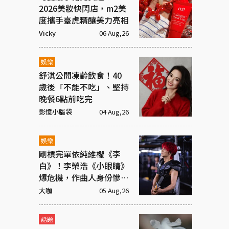
2026美妝快閃店，m2美
度攜手臺虎精釀美力亮相
Vicky
06 Aug,26
娛樂
舒淇公開凍齡飲食！40
歲後「不能不吃」、堅持
晚餐6點前吃完
影憶小腦袋
04 Aug,26
娛樂
剛槓完單依純維權《李
白》！李榮浩《小眼睛》
爆危機，作曲人身份慘遭
抹去
大咖
05 Aug,26
話題