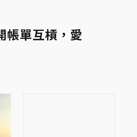
開帳單互槓，愛
曲