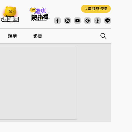
造咖熱指標
娛樂
影音