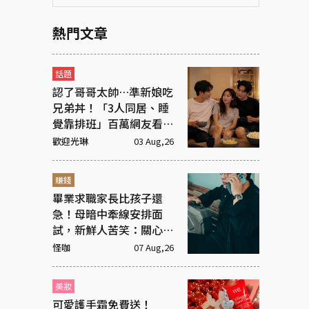
熱門文章
話題
認了哥哥太帥…準新娘吃
兄弟丼！「3人同居、睡
覺靠排班」百萬網友看傻
眼
歡迎光琳
03 Aug,26
賺錢
畢業求職家長比孩子還
急！母暗中牽線安排面
試，新鮮人苦笑：關心變
高壓監控
怪咖
07 Aug,26
美妝
可愛護手霜免費送！