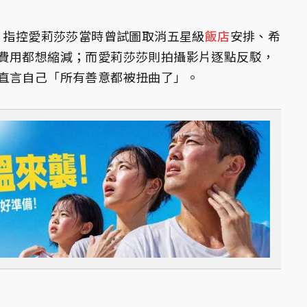
料，指控愛莉莎莎當時曾試圖取消五星級
飯店
安排、希
費用都想縮減；而愛莉莎莎則拍攝影片逐點反駁，
直言自己「所有善意都被扭曲了」。