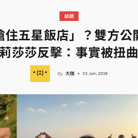
話題
搶住五星飯店」？雙方公
莉莎莎反擊：事實被扭
大咖
03 Jun, 2026