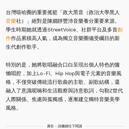
台灣嘻哈圈的重要搖籃「政大黑音（政治大學黑人
音樂
社）」絕對是陳嫺靜豐沛音樂養分重要來源。
學生時期她就透過StreetVoice、社群平台及多首
創
作
作品累積高人氣，成為獨立音樂圈備受矚目的新
生代創作歌手。
特別的是，她將歌唱融合口白呈現出個人特色的慵
懶唱腔，加上Lo-Fi、Hip Hop與電子元素的音樂風
格，不僅突破傳統流行歌曲的主歌、副歌結構，還
融入了意識呢喃和生活觀察與詩意歌詞，勾勒Z世代
人際關係、焦慮與孤獨感，逐漸建立獨特音樂美學
風格。
廣告 - 請繼續往下閱讀