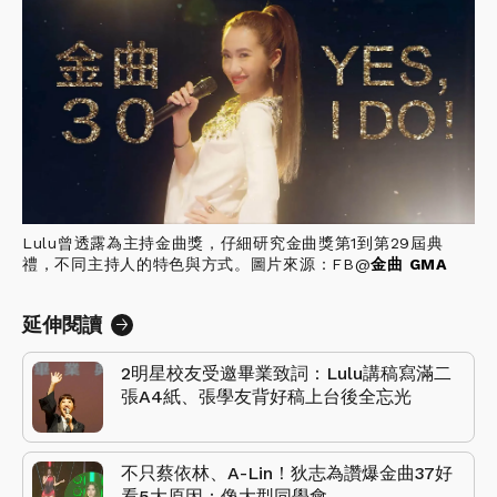
Lulu曾透露為主持金曲獎，仔細研究金曲獎第1到第29屆典
禮，不同主持人的特色與方式。圖片來源：FB@
金曲 GMA
延伸閱讀
2明星校友受邀畢業致詞：Lulu講稿寫滿二
張A4紙、張學友背好稿上台後全忘光
不只蔡依林、A-Lin！狄志為讚爆金曲37好
看5大原因：像大型同學會