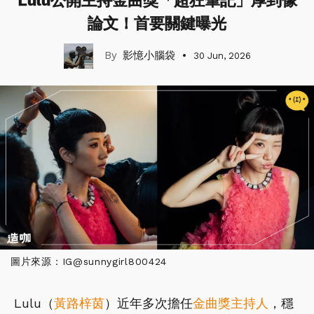
Lulu公開主持金曲獎「超狂筆記」厚到像
論文！首要關鍵曝光
影憶小腦袋
30 Jun, 2026
圖片來源：IG@sunnygirl800424
Lulu（
黃路梓茵
）近年多次擔任
金曲獎
主持人
，穩