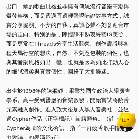
出口。她的歌曲風格並非擁有傳統流行音樂高潮與
爆發架構，而是透過耳邊輕聲呢喃說故事方式，誠
實分享脆弱、不安的自我，真誠心聲不刻意迎合市
場的走向。特別的是，陳嫺靜不熱衷經營IG美照，
而是更常在Threads分享生活觀察、創作靈感與各
種天馬行空的想法，自然、不刻意包裝的個性，也
與其音樂風格如出一轍，也就是因為如此打動人心
的細膩溫柔與真實個性，圈粉了大批樂迷。
出生於1998年的陳嫺靜，畢業於國立政治大學廣告
學系。高中受到蛋堡的音樂啟發，開始嘗試將饒舌
元素融入創作。進入政大後加入黑人音樂社，並透
過Cypher作品〈正字標記〉嶄露頭角。（註：
Cypher為嘻哈文化術語，指「一群饒舌歌手輪流接
力說唱」的表演形式）。