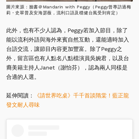
圖片來源：臉書＠Mandarin with Peggy（Peggy曾專訪過梅
莉・史翠普及安海瑟薇，流利口語及穩健台風受到肯定）
此外，也有不少人認為，Peggy若加入節目，除了
能以流利外語與海外來賓自然互動，還能適時加入
台語交流，讓節目內容更加豐富。除了Peggy之
外，留言區也有人點名八點檔演員吳婉君，以及台
裔美籍主持人Janet（謝怡芬），認為兩人同樣是
合適的人選。
延伸閱讀：
《請世界吃桌》千千首談隋棠！藍正龍
發文耐人尋味