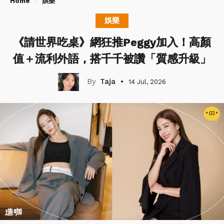
Home
娛樂
娛樂
《請世界吃桌》網狂推Peggy加入！高顏
值＋流利外語，搭千千被讚「質感升級」
Taja
14 Jul, 2026