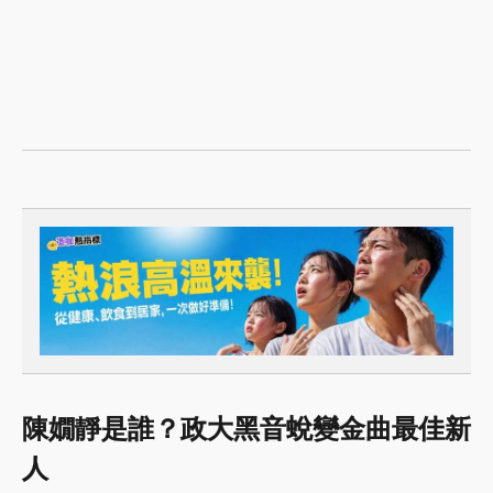
陳嫺靜是誰？政大黑音蛻變金曲最佳新
人