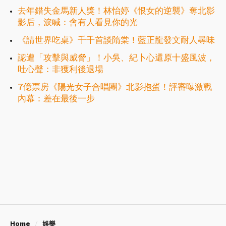
去年錯失金馬新人獎！林怡婷《恨女的逆襲》奪北影
影后，淚喊：會有人看見你的光
《請世界吃桌》千千首談隋棠！藍正龍發文耐人尋味
認遭「攻擊與威脅」！小吳、紀卜心還原十盛風波，
吐心聲：非獲利後退場
7億票房《陽光女子合唱團》北影抱蛋！評審曝激戰
內幕：差在最後一步
Home
娛樂