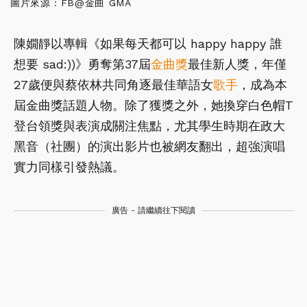
圖片來源：FB@金曲 GMA
陳嫺靜以專輯《如果每天都可以 happy happy 誰
想要 sad:))》勇奪第37屆
金曲獎
最佳新人獎，年僅
27歲便與蔡依林共同角逐最佳華語女
歌手
，成為本
屆金曲獎話題人物。除了獲獎之外，她換穿白色帽T
登台領獎與表演成關注焦點，尤其學生時期在政大
黑音（社團）的演出影片也被網友翻出，超強演唱
實力同樣引發熱議。
廣告 - 請繼續往下閱讀