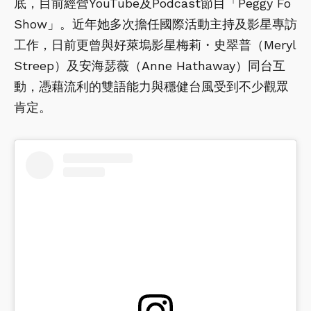
底，目前經營YouTube及Podcast節目「Peggy Fo
Show」。近年她多次擔任國際活動主持及影星專訪
工作，日前更曾與好萊塢影星梅莉・史翠普（Meryl
Streep）及安海瑟薇（Anne Hathaway）同台互
動，憑藉流利的雙語能力與穩健台風受到不少觀眾
肯定。