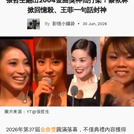
張哲生翻出2004金曲獎神仙打架！蔡依林
掀回憶殺、王菲一句話封神
影憶小腦袋
30 Jun, 2026
圖片來源：YT@張哲生
2026年第37屆
金曲獎
圓滿落幕，不僅典禮內容獲得