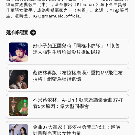
繹這首經典歌曲（中），甚至推出《Pleasure》奪下金曲獎最
佳華語女歌手，成為典禮贏家之一（右圖）。來源 ：YT@張哲
生、凌時差、IG@gmamusic.official
延伸閱讀
好小子顏正國兒時「同框小虎隊」！懷舊
達人張哲生曝珍貴影片掀回憶殺
蔡依林再版〈布拉格廣場〉重拍MV飛往布
拉格！網猜為彌補遺憾
不只蔡依林、A-Lin！狄志為讚爆金曲37好
看5大原因：像大型同學會
金曲37大贏家！蔡依林勇奪三冠王：巡演
計畫曝光再談女性力量