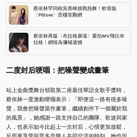
蔡依林罕同框吳青峰挑戰熱舞！軟骨版
〈Pillow〉歪樓笑翻網
蔡依林再版〈布拉格廣場〉重拍MV飛往布
拉格！網猜為彌補遺憾
二度封后哽咽：把噪聲變成畫筆
站上金曲獎舞台領取第二座最佳華語女歌手獎時，
蔡依林一度激動哽咽表示：「即便這一路有很多噪
聲，我會把噪聲當作畫筆，繼續創作下一個屬於我
的風景」，她感謝一路支持自己的團隊、歌迷與家
人，也表示如今比起上一次封后，心情更加放鬆，
反而更享受與眾多音樂人共同交流的時刻。她也坦