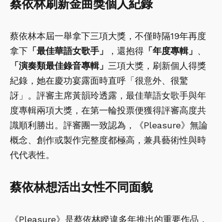
蔡依林刷新金曲獎個人紀錄
蔡依林本屆一舉拿下三項大獎，不僅時隔19年再度
拿下
「最佳華語女歌手」
，還抱得
「年度專輯」
、
「演奏類最佳錄音專輯」
三項大獎，刷新個人得獎
紀錄，她在慶功宴露面時直呼「很意外、很驚
訝」。評審主席黃韻玲透露，最佳華語女歌手與年
度專輯兩項大獎，在第一輪投票便獲得評審高度共
識順利勝出。評審團一致認為，《Pleasure》無論
概念、創作或製作完整度都極高，兼具藝術性與時
代代表性。
蔡依林想活出女性不同面貌
《Pleasure》是蔡依林睽違多年推出的重要作品，