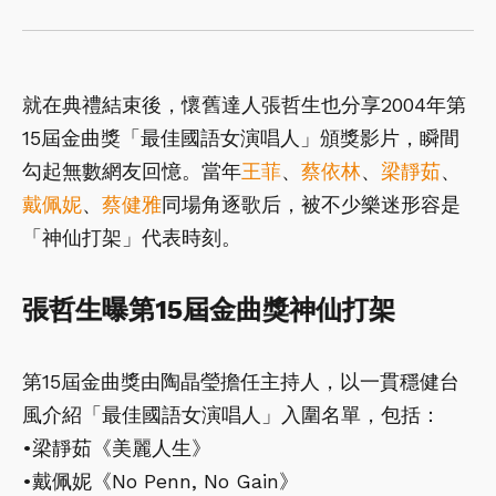
就在典禮結束後，懷舊達人張哲生也分享2004年第
15屆金曲獎「最佳國語女演唱人」頒獎影片，瞬間
勾起無數網友回憶。當年
王菲
、
蔡依林
、
梁靜茹
、
戴佩妮
、
蔡健雅
同場角逐歌后，被不少樂迷形容是
「神仙打架」代表時刻。
張哲生曝第15屆金曲獎神仙打架
第15屆金曲獎由陶晶瑩擔任主持人，以一貫穩健台
風介紹「最佳國語女演唱人」入圍名單，包括：
•梁靜茹《美麗人生》
•戴佩妮《No Penn, No Gain》