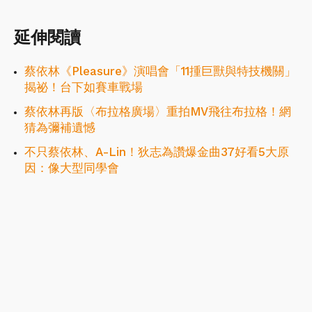
延伸閱讀
蔡依林《Pleasure》演唱會「11揰巨獸與特技機關」
揭祕！台下如賽車戰場
蔡依林再版〈布拉格廣場〉重拍MV飛往布拉格！網
猜為彌補遺憾
不只蔡依林、A-Lin！狄志為讚爆金曲37好看5大原
因：像大型同學會