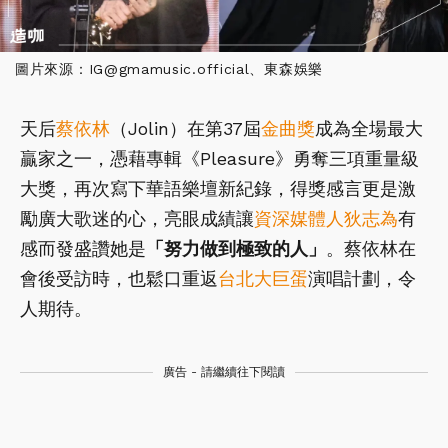
圖片來源：IG@gmamusic.official、東森娛樂
天后
蔡依林
（Jolin）在第37屆
金曲獎
成為全場最大
贏家之一，憑藉專輯《Pleasure》勇奪三項重量級
大獎，再次寫下華語樂壇新紀錄，得獎感言更是激
勵廣大歌迷的心，亮眼成績讓
資深媒體人狄志為
有
感而發盛讚她是
「努力做到極致的人」
。蔡依林在
會後受訪時，也鬆口重返
台北大巨蛋
演唱計劃，令
人期待。
廣告 - 請繼續往下閱讀