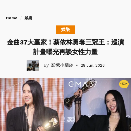
Home
娛樂
娛樂
金曲37大贏家！蔡依林勇奪三冠王：巡演
計畫曝光再談女性力量
影憶小腦袋
28 Jun, 2026