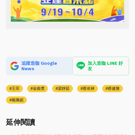
追蹤造咖 Google
加入造咖 LINE 好
News
友
王菲
金曲獎
梁靜茹
蔡依林
蔡健雅
戴佩妮
延伸閱讀