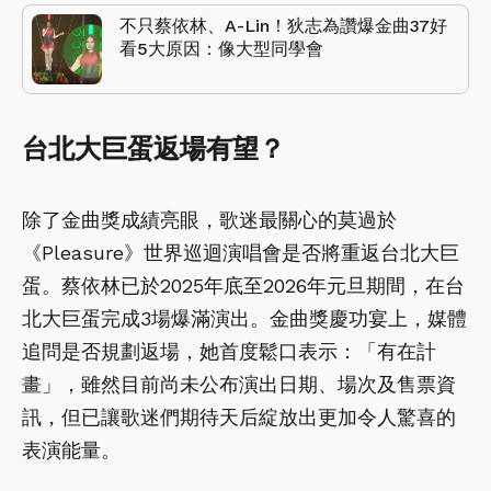
不只蔡依林、A-Lin！狄志為讚爆金曲37好
看5大原因：像大型同學會
台北大巨蛋返場有望？
除了金曲獎成績亮眼，歌迷最關心的莫過於
《Pleasure》世界巡迴演唱會是否將重返台北大巨
蛋。蔡依林已於2025年底至2026年元旦期間，在台
北大巨蛋完成3場爆滿演出。金曲獎慶功宴上，媒體
追問是否規劃返場，她首度鬆口表示：「有在計
畫」，雖然目前尚未公布演出日期、場次及售票資
訊，但已讓歌迷們期待天后綻放出更加令人驚喜的
表演能量。