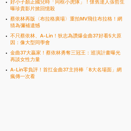
好小子顏正國兒時「同框小虎隊」！懷舊達人張哲生
曝珍貴影片掀回憶殺
蔡依林再版〈布拉格廣場〉重拍MV飛往布拉格！網
猜為彌補遺憾
不只蔡依林、A-Lin！狄志為讚爆金曲37好看5大原
因：像大型同學會
金曲37大贏家！蔡依林勇奪三冠王：巡演計畫曝光
再談女性力量
A-Lin零負評！首扛金曲37主持棒「8大名場面」網
瘋傳一次看