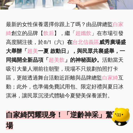
最新的女性保養選擇你跟上了嗎？由品牌總監
白家
綺
創立的品牌【
飲后
】，繼「
超孅飲
」在市場引發
高度關注後，於8/1（六）
在
台北信義區
威秀廣場盛
大舉辦「
超美
一夏 啟動日」，與民眾共襄盛舉，一
同揭開全新品項「
超美飲
」的神秘面紗。
活動當天
吸引大量人潮前往朝聖，現場不只規劃拍照打卡
區，更能透過舞台活動近距離與品牌總監
白家綺
互
動；此外，也準備免費試用包、限定好禮與夏日冰
淇淋，讓民眾沉浸式體驗今夏變美保養派對。
白家綺閃耀現身！「逆齡神采」驚豔全
場