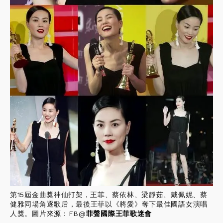
第15屆金曲獎神仙打架，王菲、蔡依林、梁靜茹、戴佩妮、蔡
健雅同場角逐歌后，最後王菲以《將愛》奪下最佳國語女演唱
人獎。圖片來源：FB@
菲聲國際王菲歌迷會