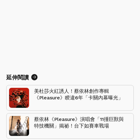
延伸閱讀
美杜莎火紅誘人！蔡依林創作專輯
《Pleasure》睽違6年「卡關內幕曝光」
蔡依林《Pleasure》演唱會「11揰巨獸與
特技機關」揭祕！台下如賽車戰場