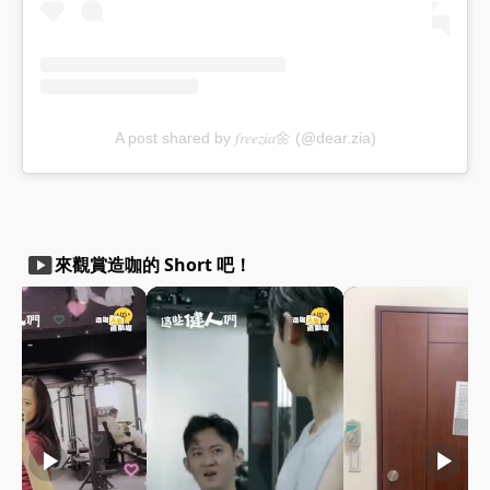
A post shared by 𝑓𝑟𝑒𝑒𝑧𝑖𝑎🌼 (@dear.zia)
smart_display
來觀賞造咖的 Short 吧！
play_arrow
play_arrow
play_arrow