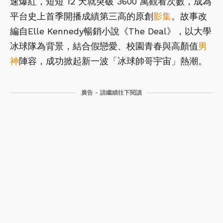
速爆紅，短短 12 天就突破 3600 萬觀看次數，成為
平台史上首季開播成績第三高的原創
影集
。故事改
編自Elle Kennedy暢銷小說《The Deal》，以大學
冰球隊為背景，結合假戀愛、校園青春與高顏值
男
神
陣容，成功掀起新一波「冰球帥哥宇宙」熱潮。
廣告 - 請繼續往下閱讀