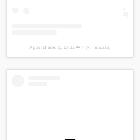
A post shared by Linda ☁️✨ (@linda.sza)