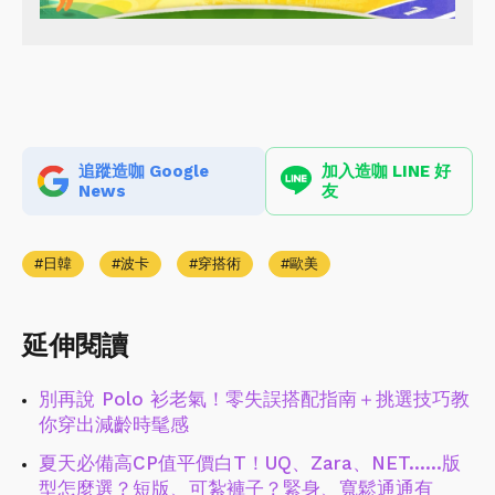
追蹤造咖 Google
加入造咖 LINE 好
News
友
日韓
波卡
穿搭術
歐美
延伸閱讀
別再說 Polo 衫老氣！零失誤搭配指南＋挑選技巧教
你穿出減齡時髦感
夏天必備高CP值平價白T！UQ、Zara、NET......版
型怎麼選？短版、可紮褲子？緊身、寬鬆通通有