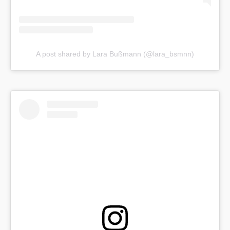
A post shared by Lara Bußmann (@lara_bsmnn)