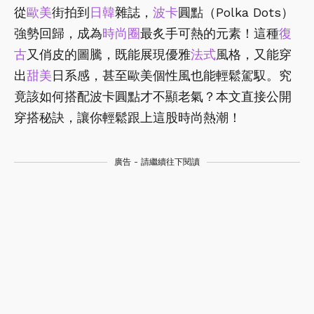
從
歐美
街拍到
日韓
雜誌，
波卡
圓點（Polka Dots）
強勢回歸，成為
時尚圈
最炙手可熱的元素！這種
復
古
又俏皮的圖騰，既能展現優雅
法式
風格，又能穿
出
甜美
日系感，甚至歐美個性風也能輕鬆駕馭。究
竟該如何搭配波卡圓點才不顯老氣？本文直接公開
穿搭秘訣，讓你輕鬆跟上這股時尚熱潮！
廣告 - 請繼續往下閱讀