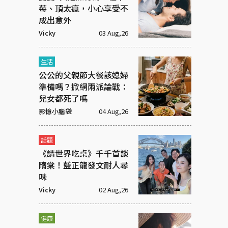
莓、頂太瘋，小心享受不
成出意外
Vicky
03 Aug,26
生活
公公的父親節大餐該媳婦
準備嗎？掀網兩派論戰：
兒女都死了嗎
影憶小腦袋
04 Aug,26
話題
《請世界吃桌》千千首談
隋棠！藍正龍發文耐人尋
味
Vicky
02 Aug,26
健康