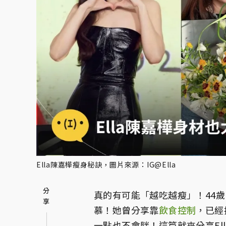
Ella陳嘉樺瘦身秘訣，圖片來源：IG@Ella
真的有可能「越吃越瘦」！44歲
慕！她曾分享靠
飲食控制
，已經
一點也不會胖！這篇就來分享Ell