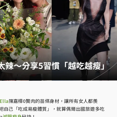
Ella
陳嘉樺0贅肉的苗條身材，讓所有女人都羨
把自己「吃成易瘦體質」，就算偶爾出國旅遊多吃
a
減肥
瘦身
秘訣！