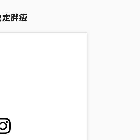
慣決定胖瘦