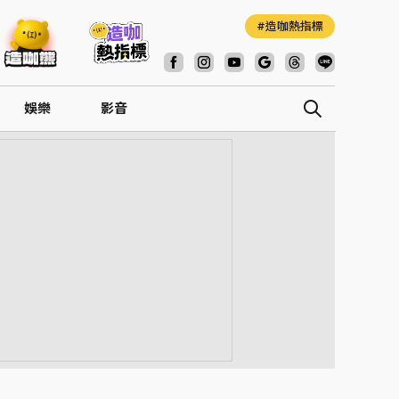
造咖熱指標
娛樂
影音