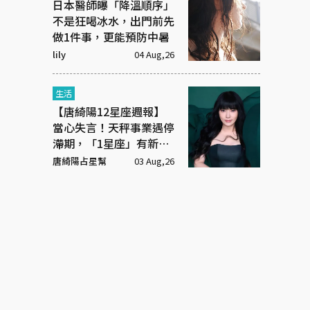
日本醫師曝「降溫順序」
不是狂喝冰水，出門前先
做1件事，更能預防中暑
lily
04 Aug,26
生活
【唐綺陽12星座週報】
當心失言！天秤事業遇停
滯期，「1星座」有新戀
情
唐綺陽占星幫
03 Aug,26