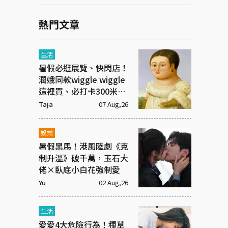
熱門文章
生活
暑假必逛展覽、快閃店！
潤娥同款wiggle wiggle
這裡買、必打卡300米漫
畫「名場景之路」
Taja
07 Aug,26
娛樂
暑假黑馬！港風陸劇《克
制升溫》破千萬，玉石大
佬×臥底小白花強制愛
Yu
02 Aug,26
生活
愛愛4大危險行為！種草