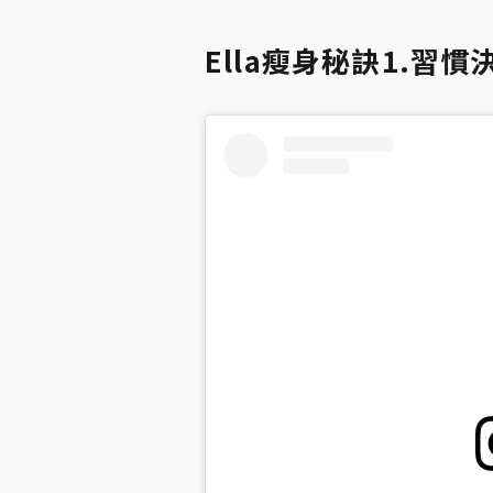
Ella瘦身秘訣1.習