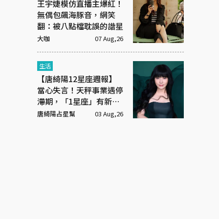
王宇婕模仿直播主爆紅！
無偶包飆海豚音，網笑
翻：被八點檔耽誤的諧星
大咖
07 Aug,26
生活
【唐綺陽12星座週報】
當心失言！天秤事業遇停
滯期，「1星座」有新戀
情
唐綺陽占星幫
03 Aug,26