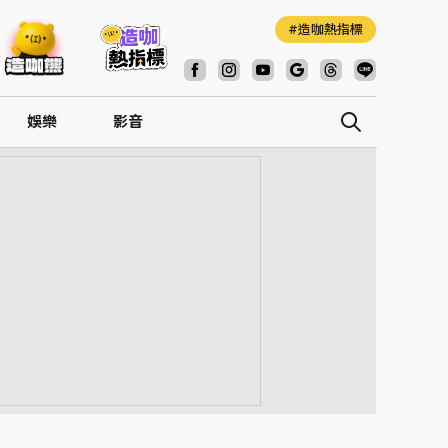
造咖熱指標
娛樂
影音