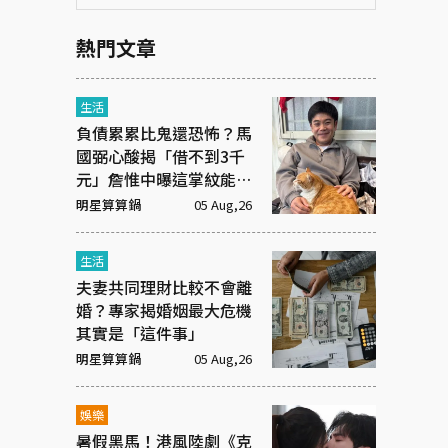
熱門文章
生活
負債累累比鬼還恐怖？馬
國弼心酸揭「借不到3千
元」詹惟中曝這掌紋能救
命！
明星算算鍋
05 Aug,26
生活
夫妻共同理財比較不會離
婚？專家揭婚姻最大危機
其實是「這件事」
明星算算鍋
05 Aug,26
娛樂
暑假黑馬！港風陸劇《克