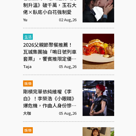
制升溫》破千萬，玉石大
佬×臥底小白花強制愛
Yu
02 Aug,26
生活
2026父親節聚餐推薦！
瓦城集團抽「鳴日號列車
套票」，饗賓推限定優惠
一次看
Taja
05 Aug,26
娛樂
剛槓完單依純維權《李
白》！李榮浩《小眼睛》
爆危機，作曲人身份慘遭
抹去
大咖
05 Aug,26
娛樂