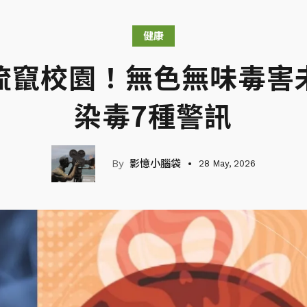
健康
流竄校園！無色無味毒害
染毒7種警訊
影憶小腦袋
28 May, 2026