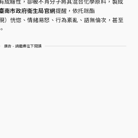
有成癮性，卻被不肖分子將其混合化學原料，製成
臺南市政府衛生局官網
提醒，依托咪酯
人體出現）恍惚、情緒易怒、行為紊亂、語無倫次，甚至
。
廣告 - 請繼續往下閱讀