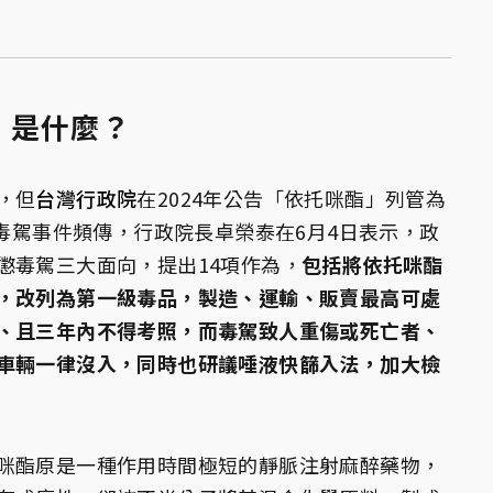
）是什麼？
，但
台灣行政院
在2024年公告「依托咪酯」列管為
年毒駕事件頻傳，行政院長卓榮泰在6月4日表示，政
懲毒駕三大面向，提出14項作為，
包括將依托咪酯
，改列為第一級毒品，製造、運輸、販賣最高可處
、且三年內不得考照，而毒駕致人重傷或死亡者、
車輛一律沒入，同時也研議唾液快篩入法，加大檢
咪酯原是一種作用時間極短的靜脈注射麻醉藥物，