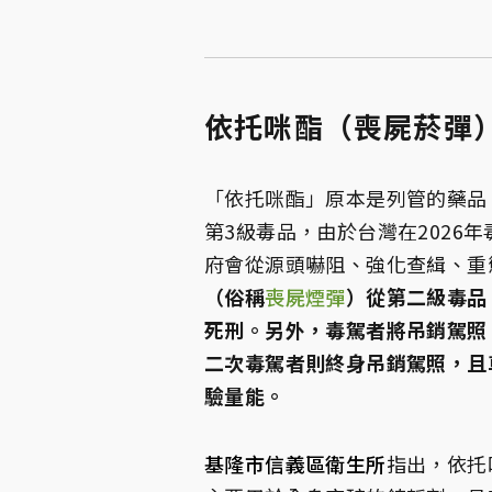
依托咪酯（喪屍菸彈
「依托咪酯」原本是列管的藥品
第3級毒品，由於台灣在2026
府會從源頭嚇阻、強化查緝、重
（俗稱
喪屍煙彈
）從第二級毒品
死刑。另外，毒駕者將吊銷駕照
二次毒駕者則終身吊銷駕照，且
驗量能。
基隆市信義區衛生所
指出，依托