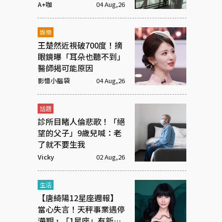
場看板
A+咖
04 Aug,26
娛樂
王楚然近視破700度！摘
眼鏡曝「耳朵也聽不到」
醫師揭可能原因
影憶小腦袋
04 Aug,26
話題
診所目睹人倫悲歌！「絕
望的父子」9歲兒喊：老
了就不要生我
Vicky
02 Aug,26
生活
【唐綺陽12星座週報】
當心失言！天秤事業遇停
滯期，「1星座」有新戀