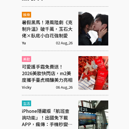
娛樂
暑假黑馬！港風陸劇《克
制升溫》破千萬，玉石大
佬×臥底小白花強制愛
Yu
02 Aug,26
美妝
可愛護手霜免費送！
2026美妝快閃店，m2美
度攜手臺虎精釀美力亮相
Vicky
06 Aug,26
生活
iPhone隱藏版「航班查
詢功能」！出國免下載
APP，瘋傳：手機秒變機