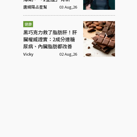
情
唐綺陽占星幫
03 Aug,26
健康
黑巧克力救了脂肪肝！肝
臟權威證實：2成分連糖
尿病、內臟脂肪都改善
Vicky
02 Aug,26