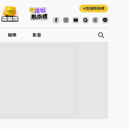
造咖熱指標
娛樂
影音