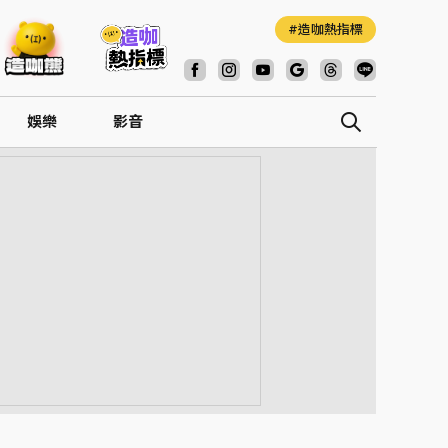
造咖熱指標
娛樂
影音