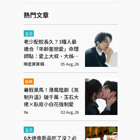
熱門文章
生活
老少配較長久？3種人最
適合「年齡差戀愛」命理
師點：愛上大叔、大姊有
原因
明星算算鍋
05 Aug,26
娛樂
暑假黑馬！港風陸劇《克
制升溫》破千萬，玉石大
佬×臥底小白花強制愛
Yu
02 Aug,26
生活
6大速食新品吃了沒？必