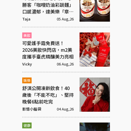
勝客「咖哩奶油彩蔬麵」
口感濃郁，達美樂「章魚
燒披薩」社群新寵
Taja
05 Aug,26
美妝
可愛護手霜免費送！
2026美妝快閃店，m2美
度攜手臺虎精釀美力亮相
Vicky
06 Aug,26
娛樂
舒淇公開凍齡飲食！40
歲後「不能不吃」、堅持
晚餐6點前吃完
影憶小腦袋
04 Aug,26
健康