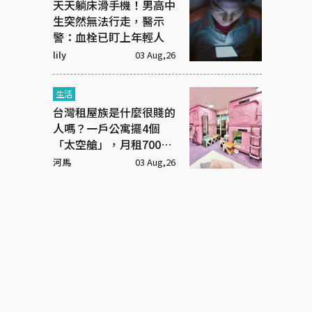
天天躺床滑手機！男高中
生突然無法行走，醫示
警：血栓已盯上年輕人
lily
03 Aug,26
生活
台灣租屋族是什麼很賤的
人嗎？一戶公寓擺4個
「太空艙」，月租7000
元
河馬
03 Aug,26