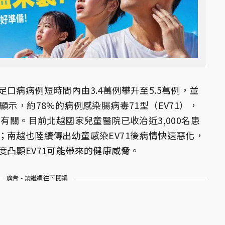
口病病例短時間內由3.4萬例攀升至5.5萬例，並
顯示，約78%的病例感染腸病毒71型（EV71），
1有關。目前北越國家兒童醫院已收治近3,000名患
；南越也陸續傳出幼童感染EV71後病情快速惡化，
凸顯EV71可能帶來的健康威脅。
廣告 - 請繼續往下閱讀