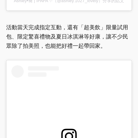
Ashley•蕎 | IPAPA ✨（@ashley.1027_lovely）分享的貼文
活動當天完成指定互動，還有「超美飲」限量試用
包、限定驚喜禮物及夏日冰淇淋等好康，讓不少民
眾除了拍美照，也能把好禮一起帶回家。