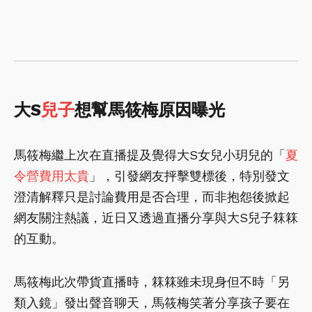
大S
兒子
想幫馬筱梅原因曝光
馬筱梅繼上次在直播提及覺得大S女兒小玥兒的「
夏
令營費用太貴
」，引發網友抨擊雙標後，特別發文
澄清解釋只是討論費用是否合理，而非抱怨後掀起
網友關注熱議，近日又透過直播分享與大S兒子箖箖
的互動。
馬筱梅此次帶貨直播時，箖箖雖未現身但不時「另
類入鏡」發出聲音聊天，馬筱梅笑著分享孩子要在