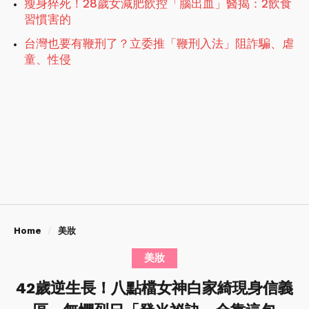
瘦身猝死！28歲女減肥飲控「腦出血」醫揭：2飲食
習慣害的
台灣也要有鞭刑了？立委推「鞭刑入法」阻詐騙、虐
童、性侵
Home
美妝
美妝
42歲逆生長！八點檔女神白家綺現身信義