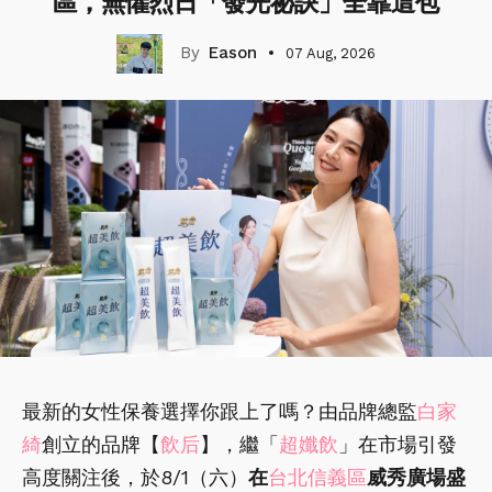
區，無懼烈日「發光祕訣」全靠這包
Eason
07 Aug, 2026
最新的女性保養選擇你跟上了嗎？由品牌總監
白家
綺
創立的品牌【
飲后
】，繼「
超孅飲
」在市場引發
高度關注後，於8/1（六）
在
台北信義區
威秀廣場盛