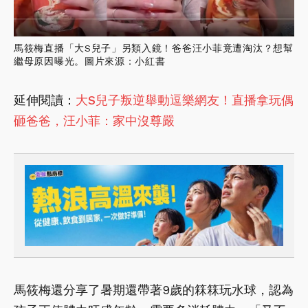
馬筱梅直播「大S兒子」另類入鏡！爸爸汪小菲竟遭淘汰？想幫
繼母原因曝光。圖片來源：小紅書
延伸閱讀：
大S兒子叛逆舉動逗樂網友！直播拿玩偶
砸爸爸，汪小菲：家中沒尊嚴
馬筱梅還分享了暑期還帶著9歲的箖箖玩水球，認為