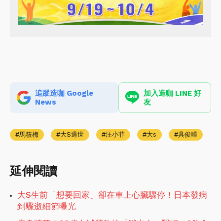
追蹤造咖 Google
加入造咖 LINE 好
News
友
馬筱梅
大S過世
汪小菲
大s
具俊曄
延伸閱讀
大S生前「想要回家」卻在車上心臟驟停！日本發病
到驟逝細節曝光