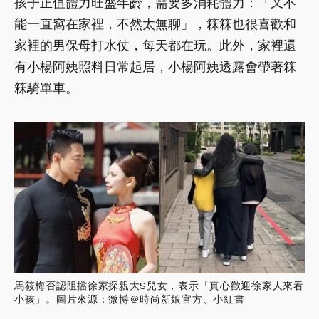
孩子正值體力旺盛年齡，需要多消耗體力：「又不
能一直窩在家裡，不然太無聊」，箖箖也很喜歡和
家裡的男保母打水仗，每天都在玩。此外，家裡還
有小楊阿姨照料日常起居，小楊阿姨透露會帶著箖
箖騎單車。
馬筱梅否認阻擋徐家探親大S兒女，表示「真心歡迎徐家人來看
小孩」。圖片來源：微博＠時尚新娘官方、小紅書