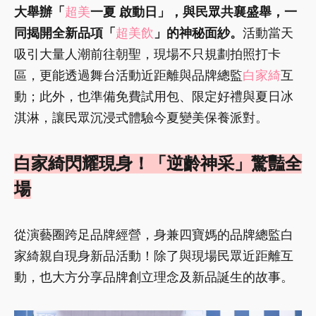
大舉辦「
超美
一夏 啟動日」，與民眾共襄盛舉，一
同揭開全新品項「
超美飲
」的神秘面紗。
活動當天
吸引大量人潮前往朝聖，現場不只規劃拍照打卡
區，更能透過舞台活動近距離與品牌總監
白家綺
互
動；此外，也準備免費試用包、限定好禮與夏日冰
淇淋，讓民眾沉浸式體驗今夏變美保養派對。
白家綺閃耀現身！「逆齡神采」驚豔全
場
從演藝圈跨足品牌經營，身兼四寶媽的品牌總監白
家綺親自現身新品活動！除了與現場民眾近距離互
動，也大方分享品牌創立理念及新品誕生的故事。