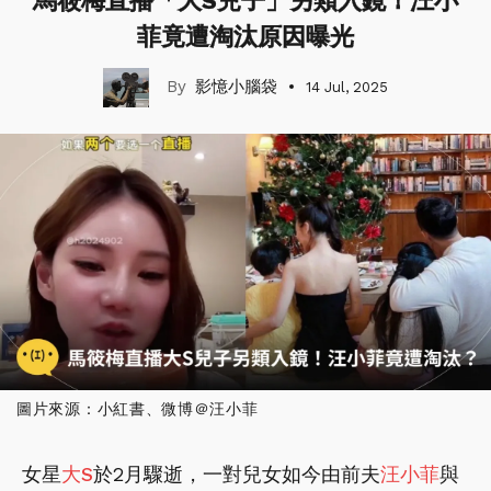
馬筱梅直播「大S兒子」另類入鏡！汪小
菲竟遭淘汰原因曝光
影憶小腦袋
14 Jul, 2025
圖片來源：小紅書、微博＠汪小菲
女星
大S
於2月驟逝，一對兒女如今由前夫
汪小菲
與