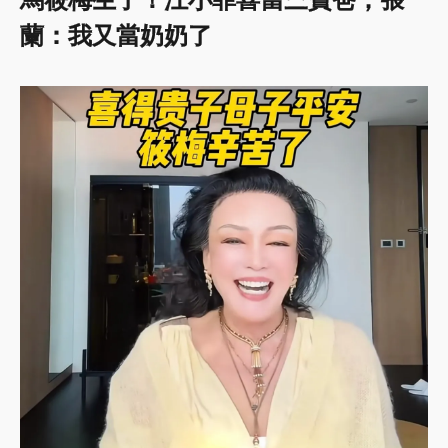
馬筱梅生了！汪小菲喜當三寶爸，張
蘭：我又當奶奶了