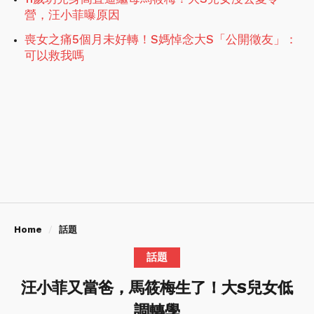
營，汪小菲曝原因
喪女之痛5個月未好轉！S媽悼念大S「公開徵友」：
可以救我嗎
Home
話題
話題
汪小菲又當爸，馬筱梅生了！大S兒女低
調轉學