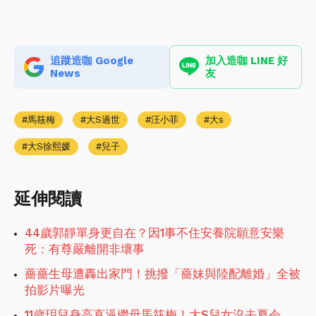
追蹤造咖 Google
加入造咖 LINE 好
News
友
馬筱梅
大S過世
汪小菲
大s
大S徐熙媛
兒子
延伸閱讀
44歲郭靜單身更自在？因1事不住安養院願意安樂
死：有尊嚴離開非壞事
薔薔生母遭轟出家門！挑撥「薔妹與陸配離婚」全被
拍影片曝光
11歲玥兒身高直逼繼母馬筱梅！大S兒女沒去夏令