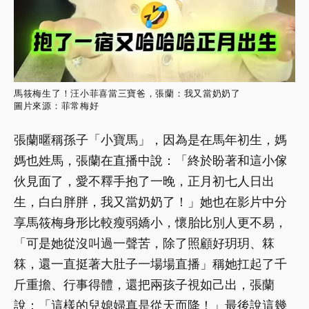
馬筱梅生了！汪小菲喜當三寶爸，張蘭：我又當奶奶了
圖片來源：菲常梅好
張蘭暱稱孫子「小寶馬」，因為是在馬年初生，媽
媽也姓馬，張蘭在直播中說：「終於盼著和這小傢
伙見面了，愛不釋手抱了一晚，正月初七人日出
生，白白胖胖，我又當奶奶了！」她也在影片中分
享馬筱梅身形比較瘦弱嬌小，懷胎比別人更不易，
「可是她從沒叫過一聲苦，除了照顧好玥玥、箖
箖，還一直挺著大肚子一場場直播」稱她扛起了千
斤重擔、行事得體，還把兩孩子視如己出，張蘭
說：「這樣的兒媳婦真是從天而降！」最後說這幾