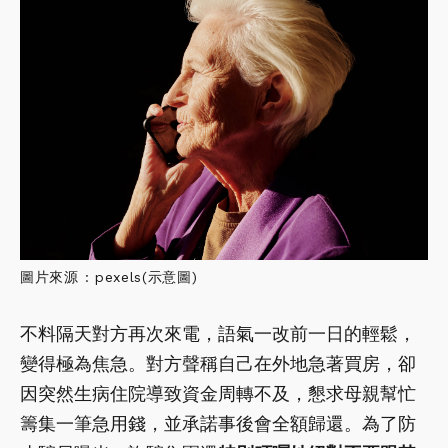
圖片來源 : pexels(示意圖)
不料隔天對方再次來電，語氣一改前一日的輕鬆，
變得極為焦急。對方聲稱自己在外地急著買房，卻
因突然生病住院導致資金周轉不及，懇求母親幫忙
籌集一筆急用錢，並承諾事後會全額歸還。為了防