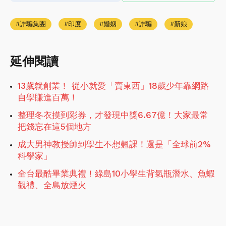
詐騙集團
印度
婚姻
詐騙
新娘
延伸閱讀
13歲就創業！ 從小就愛「賣東西」18歲少年靠網路
自學賺進百萬！
整理冬衣摸到彩券，才發現中獎6.67億！大家最常
把錢忘在這5個地方
成大男神教授帥到學生不想翹課！還是「全球前2%
科學家」
全台最酷畢業典禮！綠島10小學生背氣瓶潛水、魚蝦
觀禮、全島放煙火