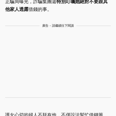
止騙局曝光，詐騙集團還
特別叮囑她絕對不要跟其
他家人透露
借錢的事。
廣告 - 請繼續往下閱讀
護女心切的婦人不疑有他，不僅設法幫忙借錢籌