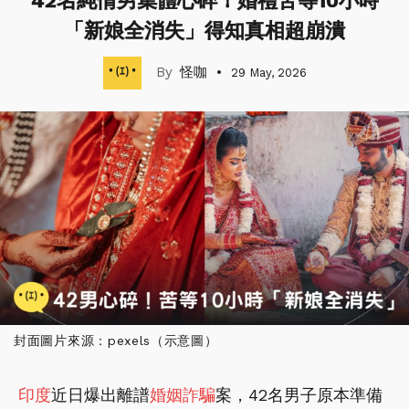
42名純情男集體心碎！婚禮苦等10小時
「新娘全消失」得知真相超崩潰
怪咖
29 May, 2026
封面圖片來源：pexels（示意圖）
印度
近日爆出離譜
婚姻
詐騙
案，42名男子原本準備