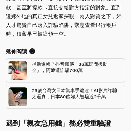
款，甚至將提款卡直接交給對方指定的對象。直到
遠嫁外地的真正女兒返家探親，兩人對質之下，婦
人才驚覺自己落入詐騙陷阱，緊急查看銀行帳戶
時，積蓄早已被盜領一空。
延伸閱讀
補助進帳？抖音瘋傳「36萬民間援助
金」，阿嬤遭詐騙700萬
29歲台灣女日本當車手遭逮！AI影片詐騙
太逼真，日本80歲婦人被騙近2千萬
遇到「親友急用錢」務必雙重驗證