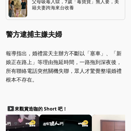
父母吸毒入獄，7歲「毒寶寶」無人要，美
籍夫妻跨海來台收養
警方逮捕主嫌夫婦
報導指出，婚禮當天主辦方不斷以「塞車」、「新
娘正在路上」等理由拖延時間，一路拖到深夜後，
所有聯絡電話突然關機失聯，眾人才驚覺整場婚禮
根本不存在。
smart_display
來觀賞造咖的 Short 吧！