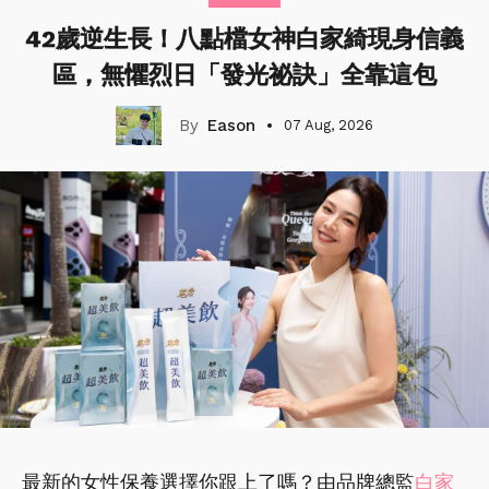
42歲逆生長！八點檔女神白家綺現身信義
區，無懼烈日「發光祕訣」全靠這包
Eason
07 Aug, 2026
最新的女性保養選擇你跟上了嗎？由品牌總監
白家