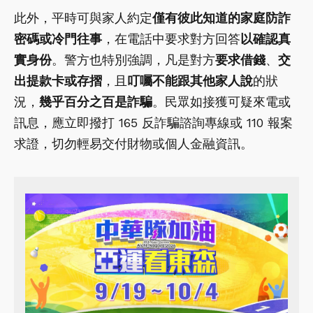
此外，平時可與家人約定
僅有彼此知道的家庭防詐
密碼或冷門往事
，在電話中要求對方回答
以確認真
實身份
。警方也特別強調，凡是對方
要求借錢
、
交
出提款卡或存摺
，且
叮囑不能跟其他家人說
的狀
況，
幾乎百分之百是詐騙
。民眾如接獲可疑來電或
訊息，應立即撥打 165 反詐騙諮詢專線或 110 報案
求證，切勿輕易交付財物或個人金融資訊。