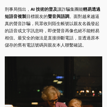
刑事局指出，
AI 技術的普及
讓詐騙集團能
輕易透過
短語音複製
目標親友的
聲音與語調
。面對越來越逼
真的聲音詐騙，民眾收到陌生帳號以親友名義發起
的語音或文字訊息時，即便聲音再像也絕不能輕易
相信。最安全的做法是直接掛斷電話，並透過原本
儲存的舊有電話號碼與親友本人聯繫確認。