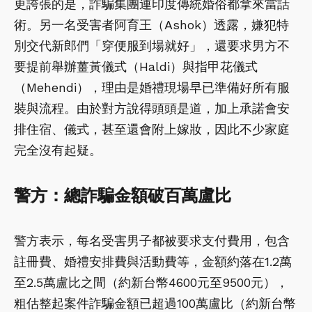
更誇張的是，詐騙集團連印度傳統婚俗都拿來當話
術。另一名受害者阿育王（Ashok）透露，嫌犯特
別交代新郎們「穿便服到場就好」，還要求男方不
要提前舉辦薑黃儀式（Haldi）與指甲花儀式
（Mehendi），理由是婚禮現場早已準備好所有服
裝與流程。由於對方說得頭頭是道，加上承諾會安
排住宿、儀式，甚至還會附上嫁妝，因此不少家庭
完全沒有起疑。
警方：總詐騙金額破百萬盧比
警方表示，每名受害男子都被要求支付費用，包含
註冊費、婚禮安排費與活動費等，金額約落在1.2萬
至2.5萬盧比之間（約新台幣4600元至9500元），
粗估整起案件詐騙金額已超過100萬盧比（約新台幣