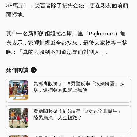
38萬元），受害者除了損失金錢，更在親友面前顏
面掃地。
其中一名新郎的姐姐拉杰庫馬里（Rajkumari）無
奈表示，家裡把親戚全都找來，最後大家乾等一整
晚：「真的丟臉到不知道怎麼面對別人」。
延伸閱讀
為抓毒販拼了！5男警反串「辣妹舞團」臥
底，逮捕藥頭照網上瘋傳
看新聞起疑！結婚8年「3女兒全非親生」
陸男崩潰：人生被毀了