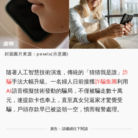
封面圖片來源 : pexels(示意圖)
隨著人工智慧技術演進，傳統的「猜猜我是誰」
詐
騙
手法大幅升級。一名婦人日前接獲
詐騙集團
利用
AI
語音模擬技術發動的騙局，不僅被騙走數十萬
元，連提款卡也奉上，直至真女兒返家才驚覺受
騙，戶頭存款早已被盜領一空，憤而報警處理。
廣告 - 請繼續往下閱讀