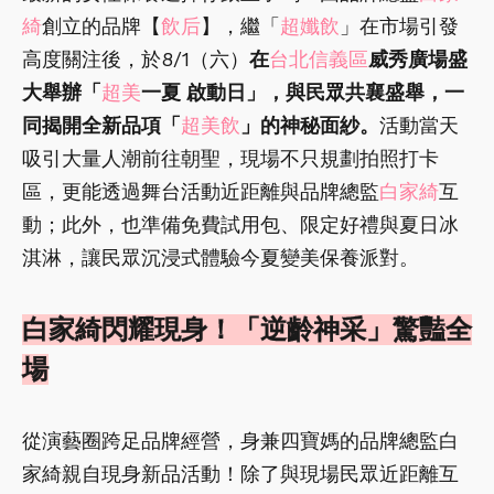
綺
創立的品牌【
飲后
】，繼「
超孅飲
」在市場引發
高度關注後，於8/1（六）
在
台北信義區
威秀廣場盛
大舉辦「
超美
一夏 啟動日」，與民眾共襄盛舉，一
同揭開全新品項「
超美飲
」的神秘面紗。
活動當天
吸引大量人潮前往朝聖，現場不只規劃拍照打卡
區，更能透過舞台活動近距離與品牌總監
白家綺
互
動；此外，也準備免費試用包、限定好禮與夏日冰
淇淋，讓民眾沉浸式體驗今夏變美保養派對。
白家綺閃耀現身！「逆齡神采」驚豔全
場
從演藝圈跨足品牌經營，身兼四寶媽的品牌總監白
家綺親自現身新品活動！除了與現場民眾近距離互