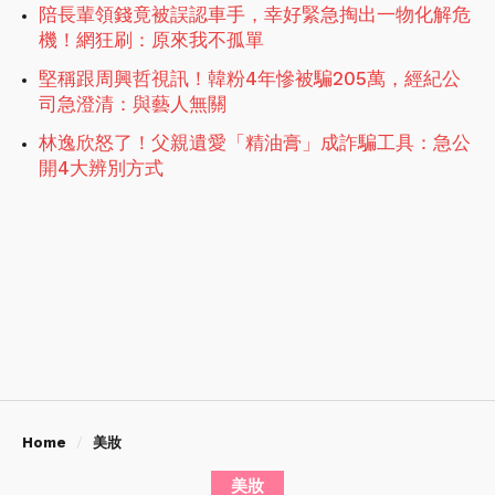
陪長輩領錢竟被誤認車手，幸好緊急掏出一物化解危
機！網狂刷：原來我不孤單
堅稱跟周興哲視訊！韓粉4年慘被騙205萬，經紀公
司急澄清：與藝人無關
林逸欣怒了！父親遺愛「精油膏」成詐騙工具：急公
開4大辨別方式
Home
美妝
美妝