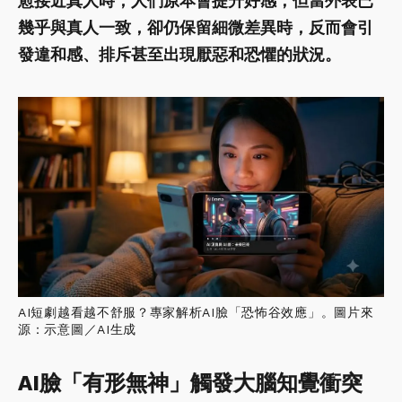
愈接近真人時，人們原本會提升好感；但當外表已
幾乎與真人一致，卻仍保留細微差異時，反而會引
發違和感、排斥甚至出現厭惡和恐懼的狀況。
AI短劇越看越不舒服？專家解析AI臉「恐怖谷效應」。圖片來
源：示意圖／AI生成
AI臉「有形無神」觸發大腦知覺衝突