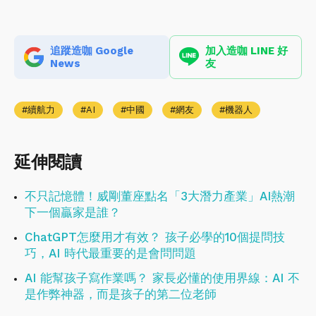
追蹤造咖 Google
加入造咖 LINE 好
News
友
續航力
AI
中國
網友
機器人
延伸閱讀
不只記憶體！威剛董座點名「3大潛力產業」AI熱潮
下一個贏家是誰？
ChatGPT怎麼用才有效？ 孩子必學的10個提問技
巧，AI 時代最重要的是會問問題
AI 能幫孩子寫作業嗎？ 家長必懂的使用界線：AI 不
是作弊神器，而是孩子的第二位老師