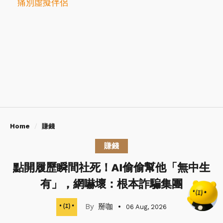
痛別虛擬伴侶
Home
賺錢
賺錢
點開履歷瞬間社死！AI偷偷幫他「無中生
有」，網嚇壞：根本詐騙集團
掰咖
06 Aug, 2026