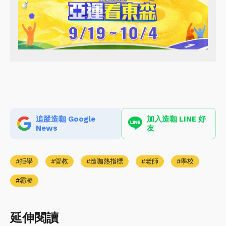
追蹤造咖 Google
加入造咖 LINE 好
News
友
拒學
管教
造咖熱指標
老師
學校
霸凌
延伸閱讀