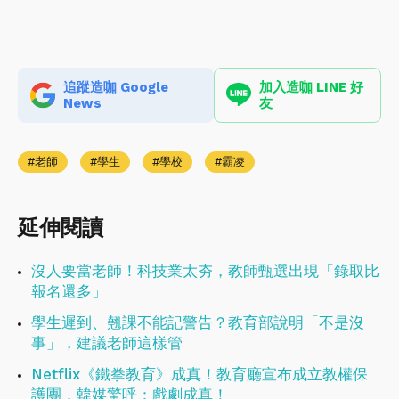
追蹤造咖 Google
加入造咖 LINE 好
News
友
老師
學生
學校
霸凌
延伸閱讀
沒人要當老師！科技業太夯，教師甄選出現「錄取比
報名還多」
學生遲到、翹課不能記警告？教育部說明「不是沒
事」，建議老師這樣管
Netflix《鐵拳教育》成真！教育廳宣布成立教權保
護團，韓媒驚呼：戲劇成真！