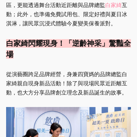
區，更能透過舞台活動近距離與品牌總監
白家綺
互
動；此外，也準備免費試用包、限定好禮與夏日冰
淇淋，讓民眾沉浸式體驗今夏變美保養派對。
白家綺閃耀現身！「逆齡神采」驚豔全
場
從演藝圈跨足品牌經營，身兼四寶媽的品牌總監白
家綺親自現身新品活動！除了與現場民眾近距離互
動，也大方分享品牌創立理念及新品誕生的故事。