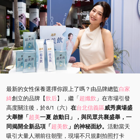
最新的女性保養選擇你跟上了嗎？由品牌總監
白家
綺
創立的品牌【
飲后
】，繼「
超孅飲
」在市場引發
高度關注後，於8/1（六）
在
台北信義區
威秀廣場盛
大舉辦「
超美
一夏 啟動日」，與民眾共襄盛舉，一
同揭開全新品項「
超美飲
」的神秘面紗。
活動當天
吸引大量人潮前往朝聖，現場不只規劃拍照打卡