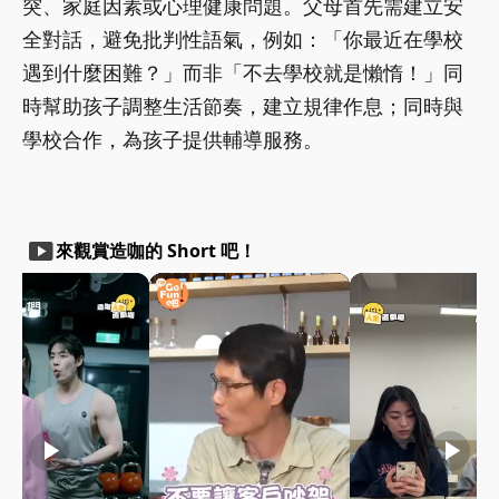
突、家庭因素或心理健康問題。父母首先需建立安
全對話，避免批判性語氣，例如：「你最近在學校
遇到什麼困難？」而非「不去學校就是懶惰！」同
時幫助孩子調整生活節奏，建立規律作息；同時與
學校合作，為孩子提供輔導服務。
smart_display
來觀賞造咖的 Short 吧！
play_arrow
play_arrow
play_arrow