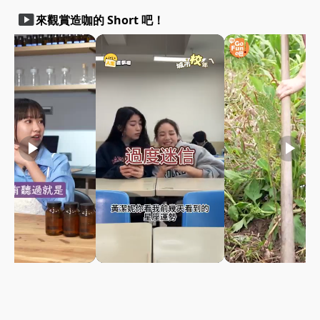
smart_display
來觀賞造咖的 Short 吧！
play_arrow
play_arrow
play_arrow