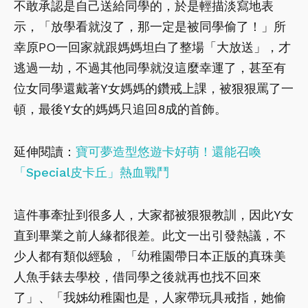
不敢承認是自己送給同學的，於是輕描淡寫地表
示，「放學看就沒了，那一定是被同學偷了！」所
幸原PO一回家就跟媽媽坦白了整場「大放送」，才
逃過一劫，不過其他同學就沒這麼幸運了，甚至有
位女同學還戴著Y女媽媽的鑽戒上課，被狠狠罵了一
頓，最後Y女的媽媽只追回8成的首飾。
延伸閱讀：
寶可夢造型悠遊卡好萌！還能召喚
「Special皮卡丘」熱血戰鬥
這件事牽扯到很多人，大家都被狠狠教訓，因此Y女
直到畢業之前人緣都很差。此文一出引發熱議，不
少人都有類似經驗，「幼稚園帶日本正版的真珠美
人魚手錶去學校，借同學之後就再也找不回來
了」、「我姊幼稚園也是，人家帶玩具戒指，她偷