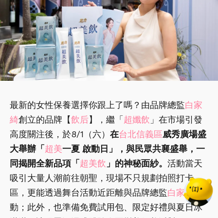
最新的女性保養選擇你跟上了嗎？由品牌總監
白家
綺
創立的品牌【
飲后
】，繼「
超孅飲
」在市場引發
高度關注後，於8/1（六）
在
台北信義區
威秀廣場盛
大舉辦「
超美
一夏 啟動日」，與民眾共襄盛舉，一
同揭開全新品項「
超美飲
」的神秘面紗。
活動當天
吸引大量人潮前往朝聖，現場不只規劃拍照打卡
區，更能透過舞台活動近距離與品牌總監
白家綺
互
動；此外，也準備免費試用包、限定好禮與夏日冰