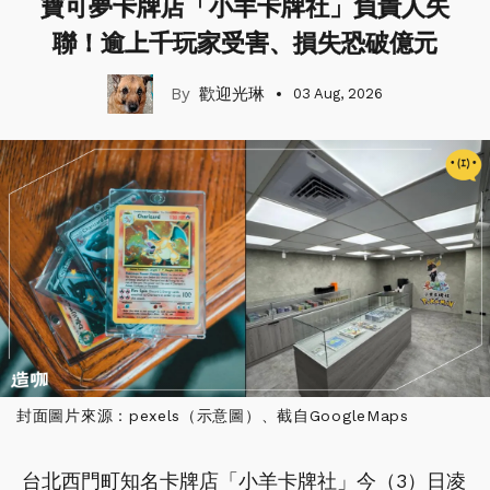
寶可夢卡牌店「小羊卡牌社」負責人失
聯！逾上千玩家受害、損失恐破億元
歡迎光琳
03 Aug, 2026
封面圖片來源：pexels（示意圖）、截自GoogleMaps
台北西門町知名卡牌店「小羊卡牌社」今（3）日凌