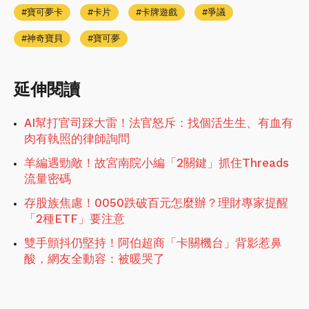
寶可夢卡
卡片
卡牌遊戲
爭議
神奇寶貝
寶可夢
延伸閱讀
AI幫打官司踩大雷！法官怒斥：找個活生生、有血有
肉有執照的律師詢問
羊編遇勁敵！故宮南院小編「2關鍵」抓住Threads
流量密碼
存股族焦慮！0050跌破百元怎麼辦？理財專家提醒
「2種ETF」要注意
雙手顫抖仍堅持！阿伯超商「卡關機台」背影惹鼻
酸，網友全動容：被暖哭了