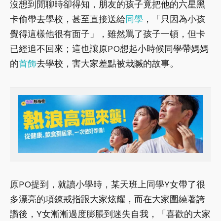
沒想到閒聊時卻得知，朋友的孩子竟把他的六星黑
卡偷帶去學校，甚至直接送給
同學
，「只因為小孩
覺得這樣他很有面子」，雖然罵了孩子一頓，但卡
已經追不回來；這也讓原PO想起小時候同學帶媽媽
的
首飾
去學校，害大家差點被栽贓的故事。
原PO提到，就讀小學時，某天班上同學Y女帶了很
多漂亮的項鍊戒指跟大家炫耀，而在大家圍繞著誇
讚後，Y女漸漸過度膨脹到迷失自我，「喜歡的大家