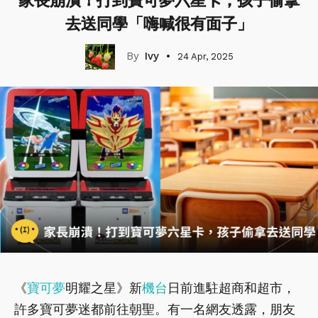
家長崩潰！打到寶可夢六星卡，孩子偷拿
去送同學「嗨喊很有面子」
Ivy
24 Apr, 2025
《
寶可夢
明耀之星》新
機台
日前進駐超商和超市，
許多寶可夢迷都前往朝聖。有一名網友透露，朋友