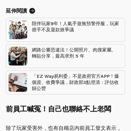
延伸閱讀
陪伴玩家9年！人氣手遊無預警停服，玩家
措手不及退款掀爭議
網路公審恐違法！公開照片、肉搜家屬、
轉貼分享，最高求刑 5 年
「EZ Way易利委」不是政府官方APP！爆
個資、收費爭議，財政部3點澄清：評估收
歸公營
前員工喊冤！自己也聯絡不上老闆
除了玩家受害外，也有自稱店內前員工發文表示，