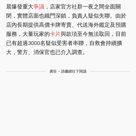
晨爆發重大
爭議
，店家官方社群一夜之間全面關
閉，實體店面也鐵門深鎖，負責人疑似失聯。由於
店內長期提供高價卡牌寄賣、代送海外鑑定及預購
服務，大量玩家的
卡片
與款項至今無法取回，目前
已有超過3000名疑似受害者串聯，自救會持續擴
大，警方、消保官也已介入調查。
廣告 - 請繼續往下閱讀