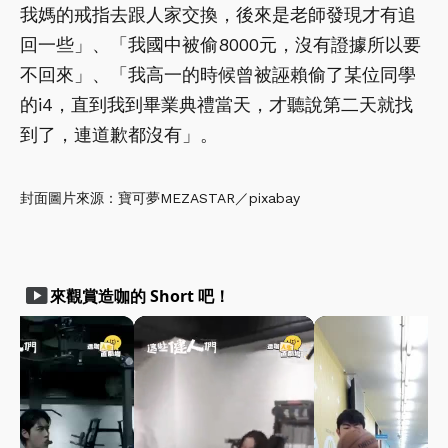
我媽的戒指去跟人家交換，後來是老師發現才有追
回一些」、「我國中被偷8000元，沒有證據所以要
不回來」、「我高一的時候曾被誣賴偷了某位同學
的i4，直到我到畢業典禮當天，才聽說第二天就找
到了，連道歉都沒有」。
封面圖片來源：寶可夢MEZASTAR／pixabay
smart_display
來觀賞造咖的 Short 吧！