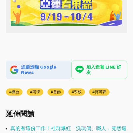
追蹤造咖 Google
加入造咖 LINE 好
News
友
機台
同學
首飾
學校
寶可夢
延伸閱讀
真的有這份工作！社群爆紅「洗玩偶」職人，竟然還