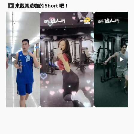
smart_display
來觀賞造咖的 Short 吧！
play_arrow
play_arrow
play_arrow