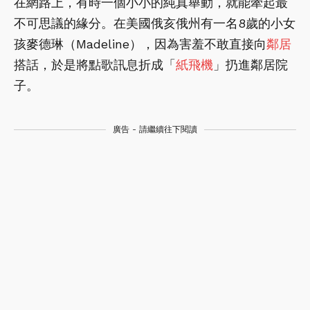
在網路上，有時一個小小的純真舉動，就能牽起最
不可思議的緣分。在美國俄亥俄州有一名8歲的小女
孩麥德琳（Madeline），因為害羞不敢直接向
鄰居
搭話，於是將點歌訊息折成「
紙飛機
」扔進鄰居院
子。
廣告 - 請繼續往下閱讀