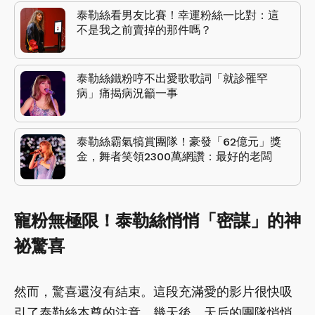
泰勒絲看男友比賽！幸運粉絲一比對：這
不是我之前賣掉的那件嗎？
泰勒絲鐵粉哼不出愛歌歌詞「就診罹罕
病」痛揭病況籲一事
泰勒絲霸氣犒賞團隊！豪發「62億元」獎
金，舞者笑領2300萬網讚：最好的老闆
寵粉無極限！泰勒絲悄悄「密謀」的神
祕驚喜
然而，驚喜還沒有結束。這段充滿愛的影片很快吸
引了泰勒絲本尊的注意。幾天後，天后的團隊悄悄