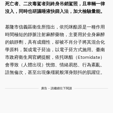
死亡者、二次毒駕者則終身吊銷駕照，且車輛一律
沒入，同時也研議唾液快篩入法，加大檢驗量能。
基隆市信義區衛生所
指出，依托咪酯原是一種作用
時間極短的靜脈注射麻醉藥物，主要用於全身麻醉
的鎮靜劑，具有成癮性，卻被不肖分子將其混合化
學原料，製成電子菸油，以電子菸方式施用。
臺南
市政府衛生局官網
提醒，依托咪酯（Etomidate）
會導致（人體出現）恍惚、情緒易怒、行為紊亂、
語無倫次，甚至出現像殭屍般渾身顫抖的肌躍症。
廣告 - 請繼續往下閱讀