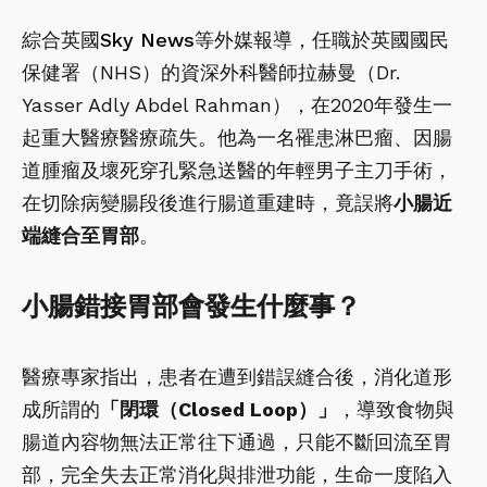
綜合英國
Sky News
等外媒報導，任職於英國國民
保健署（NHS）的資深外科醫師拉赫曼（Dr.
Yasser Adly Abdel Rahman），在2020年發生一
起重大醫療醫療疏失。他為一名罹患淋巴瘤、因腸
道腫瘤及壞死穿孔緊急送醫的年輕男子主刀手術，
在切除病變腸段後進行腸道重建時，竟誤將
小腸近
端縫合至胃部
。
小腸錯接胃部會發生什麼事？
醫療專家指出，患者在遭到錯誤縫合後，消化道形
成所謂的
「閉環（Closed Loop）」
，導致食物與
腸道內容物無法正常往下通過，只能不斷回流至胃
部，完全失去正常消化與排泄功能，生命一度陷入