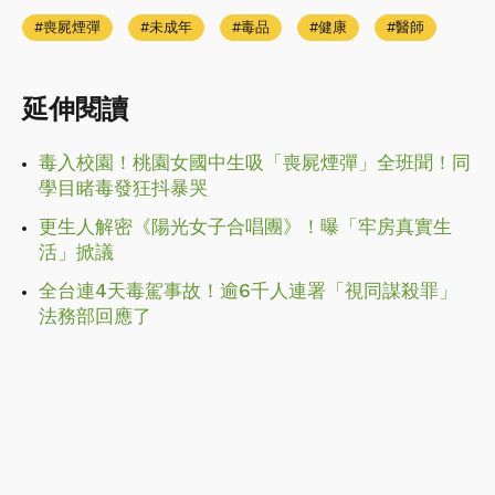
喪屍煙彈
未成年
毒品
健康
醫師
延伸閱讀
毒入校園！桃園女國中生吸「喪屍煙彈」全班聞！同
學目睹毒發狂抖暴哭
更生人解密《陽光女子合唱團》！曝「牢房真實生
活」掀議
全台連4天毒駕事故！逾6千人連署「視同謀殺罪」
法務部回應了