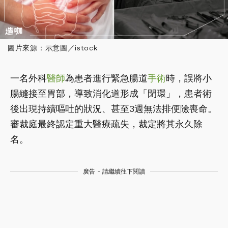
圖片來源：示意圖／istock
一名外科
醫師
為患者進行緊急腸道
手術
時，誤將小
腸縫接至胃部，導致消化道形成「閉環」，患者術
後出現持續嘔吐的狀況、甚至3週無法排便險喪命。
審裁庭最終認定重大醫療疏失，裁定將其永久除
名。
廣告 - 請繼續往下閱讀