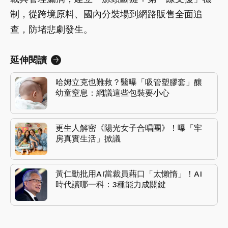
制，從跨境原料、國內分裝場到網路販售全面追
查，防堵悲劇發生。
延伸閱讀
哈姆立克也難救？醫曝「吸管塑膠套」釀
幼童窒息：網議這些包裝要小心
更生人解密《陽光女子合唱團》！曝「牢
房真實生活」掀議
黃仁勳批用AI當裁員藉口「太懶惰」！AI
時代讀哪一科：3種能力成關鍵