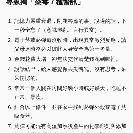
專家揭「染毒７種警訊」
記憶力嚴重衰退，剛剛答應的事、說過的話，下
一秒全忘了（意識混亂、言行異常）。
電子菸或菸彈遭沒收時，出現異常激烈反應，請
父母這時務必以彼此人身安全為第一考量。
金錢花費大增，卻無法交代清楚錢花到哪裡。
說話結巴，給人感覺像丟失魂魄、沒有思考，呆
呆愣愣的。
常常一個人關在房間好幾小時或好幾天，吃睡不
正常、暴瘦。
結合以上條件，並在家中找到菸彈外殼或電子菸
吸食器。
菸彈可能混有高溫加熱後產生的化學溶劑與添加