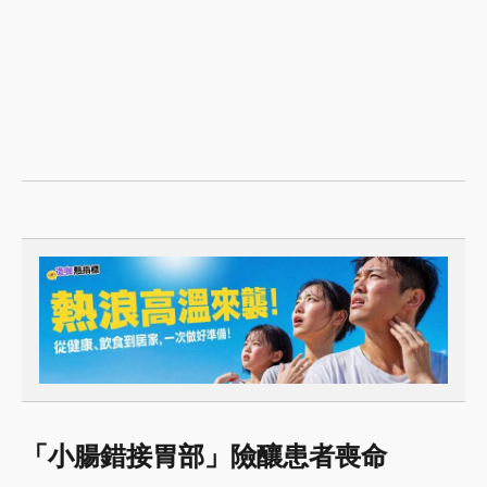
「小腸錯接胃部」險釀患者喪命