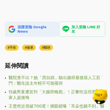
追蹤造咖 Google
加入造咖 LINE 好
News
友
手術
健康
醫師
延伸閱讀
醫院查不出？她「買自篩」驗出腸癌最後裝人工肛
門：醫生說太年輕不可能罹癌
12歲男童遭宣判「大腸癌晚期」！正餐吃這些惹禍：
家人超後悔
王楚然近視破700度！摘眼鏡曝「耳朵也聽不到」醫