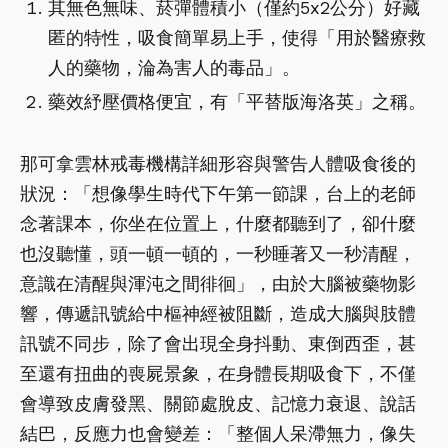
其無色無味、菸彈體積小（僅約5x2公分）好藏
匿的特性，吸食簡單易上手，使得「用於醫療救
人的藥物，淪為害人的毒品」。
藥效紓壓價格便宜，有「平替版海洛英」之稱。
那可拿雲林戒毒機構詳細形容與警告人體吸食後的
狀況：「想像學生時代下午第一節課，台上的老師
念著課本，你坐在位置上，什麼都聽到了，卻什麼
也沒聽懂，頭一頓一頓的，一秒睡著又一秒清醒，
意識在清醒與渾沌之間徘徊」，由於大腦被藥物影
響，傳遞訊號給中樞神經被阻斷，造成大腦與肢體
訊號不同步，除了會出現全身抖動、東倒西歪，甚
至還有扭曲的喪屍景象，在身體長期吸食下，不僅
會導致皮膚發黑、關節處脫皮、記憶力衰退、說話
結巴，反應力也會變差：「整個人呆滯無力，像失