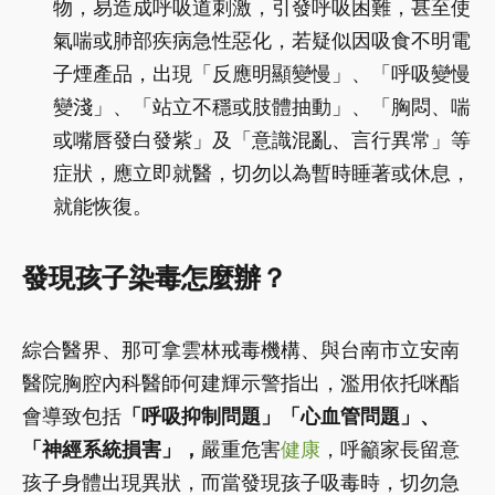
物，易造成呼吸道刺激，引發呼吸困難，甚至使
氣喘或肺部疾病急性惡化，若疑似因吸食不明電
子煙產品，出現「反應明顯變慢」、「呼吸變慢
變淺」、「站立不穩或肢體抽動」、「胸悶、喘
或嘴唇發白發紫」及「意識混亂、言行異常」等
症狀，應立即就醫，切勿以為暫時睡著或休息，
就能恢復。
發現孩子染毒怎麼辦？
綜合醫界、那可拿雲林戒毒機構、與台南市立安南
醫院胸腔內科醫師何建輝示警指出，濫用依托咪酯
會導致包括
「呼吸抑制問題」「心血管問題」、
「神經系統損害」，
嚴重危害
健康
，呼籲家長留意
孩子身體出現異狀，而當發現孩子吸毒時，切勿急