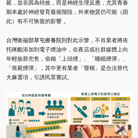
屍，並非因為特效，而是神經生理反應，尤其青春
期本處於神經發育最後階段，外來物質仍可能（因
此）有不可恢復的影響 。
台灣衛福部草屯療養院
則對此示警，不肖業者將依
托咪酯添加到電子煙油中，在夜店或社群媒體上向
年輕族群兜售，俗稱「上頭煙」、「睡眠煙彈」、
「喪屍煙彈」，其中更有業者「聲稱」是合法替代
大麻選項，引誘民眾嘗試。