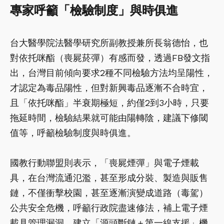
專家呼籲「檢驗制度」與時俱進
台大醫學院法醫學研究所副教授兼所長翁德怡，也
對依托咪酯（喪屍菸彈）有感而發，透過FB發文指
出，台灣目前傾向要求2種不同檢驗方法均呈陽性，
才認定為毒品陽性，但對新興毒品逐漸不合時宜，
且「依托咪酯」半衰期極短，約僅2到3小時，只要
拖延時間，檢驗結果就可能由陽轉陰，建議下修閾
值等，呼籲檢驗制度與時俱進。
國教行動聯盟則表示，「喪屍煙彈」與電子煙載
具，在台灣流通氾濫，甚至形成分裝、製造與販售
鏈，不僅衝擊校園，甚至逐漸演變成道路（毒駕）
公共安全危機，呼籲行政院盡速修法，補上電子煙
載具管理漏洞，建立「源頭斷鏈＋第一線支援」機