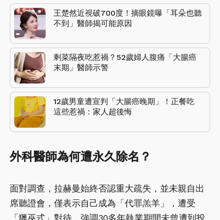
王楚然近視破700度！摘眼鏡曝「耳朵也聽
不到」醫師揭可能原因
剩菜隔夜吃惹禍？52歲婦人腹痛「大腸癌
末期」醫師示警
12歲男童遭宣判「大腸癌晚期」！正餐吃
這些惹禍：家人超後悔
外科醫師為何遭永久除名？
面對調查，拉赫曼始終否認重大疏失，並未親自出
席聽證會，僅表示自己成為「代罪羔羊」，遭受
「獵巫式」對待，強調30多年執業期間未曾遭到投