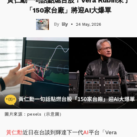
黃仁勳一句話點燃台股！Vera Rubin來了
「150家台廠」將迎AI大爆單
lily
24 May, 2026
圖片來源：pexels（示意圖）
黃仁勳
近日在台談到輝達下一代
AI
平台「Vera