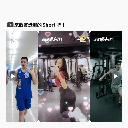
smart_display
來觀賞造咖的 Short 吧！
play_arrow
play_arrow
play_arrow