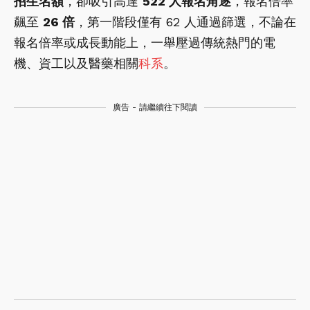
招生名額
，卻吸引高達
522 人報名角逐
，報名倍率
飆至
26 倍
，第一階段僅有 62 人通過篩選，不論在
報名倍率或成長動能上，一舉壓過傳統熱門的電
機、資工以及醫藥相關
科系
。
廣告 - 請繼續往下閱讀