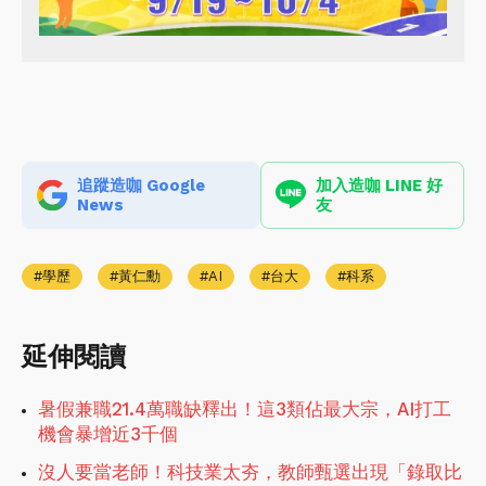
追蹤造咖 Google
加入造咖 LINE 好
News
友
學歷
黃仁勳
AI
台大
科系
延伸閱讀
暑假兼職21.4萬職缺釋出！這3類佔最大宗，AI打工
機會暴增近3千個
沒人要當老師！科技業太夯，教師甄選出現「錄取比