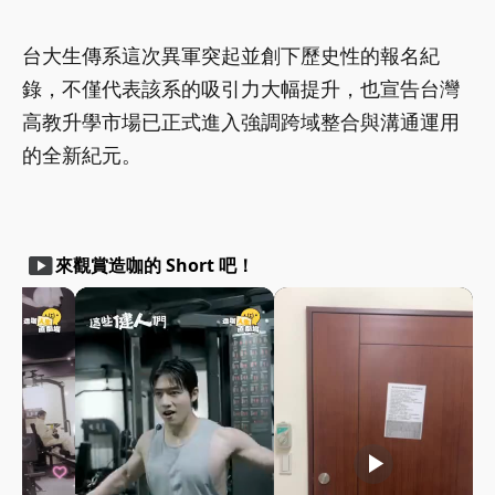
台大生傳系這次異軍突起並創下歷史性的報名紀
錄，不僅代表該系的吸引力大幅提升，也宣告台灣
高教升學市場已正式進入強調跨域整合與溝通運用
的全新紀元。
smart_display
來觀賞造咖的 Short 吧！
play_arrow
play_arrow