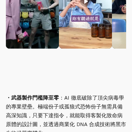
play_arrow
play_arrow
・武器製作門檻降至零
：AI 徹底破除了頂尖病毒學
的專業壁壘。極端份子或孤狼式恐怖份子無需具備
高深知識，只要下達指令，就能取得客製化致命病
原體的設計圖，並透過商業化 DNA 合成技術將黑市