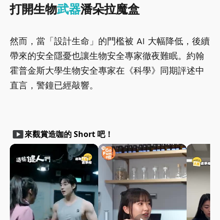
打開生物
武器
潘朵拉魔盒
然而，當「設計生命」的門檻被 AI 大幅降低，後續
帶來的安全隱憂也讓生物安全專家徹夜難眠。約翰
霍普金斯大學生物安全專家在《科學》同期評述中
直言，警鐘已經敲響。
smart_display
來觀賞造咖的 Short 吧！