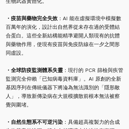
生物武器實體化。
・
疫苗與藥物完全失效
：AI 能在虛擬環境中模擬數
百萬年的演化，設計出自然界從未存在過的受體結
合蛋白。這些全新結構能精準避開人類現有的抗體
與藥物作用，使現有疫苗與免疫防線在一夕之間形
同虛設。
・
全球防疫監測體系失靈
：現行的 PCR 篩檢與疾管
監測完全仰賴「已知病毒資料庫」。AI 原創的全新
基因序列在傳統儀器下將淪為無法識別的「隱形敵
人」，導致新傳染病在大規模擴散前根本無法被察
覺與圍堵。
・
自然生態系不可逆污染
：具備超高複製力的合成