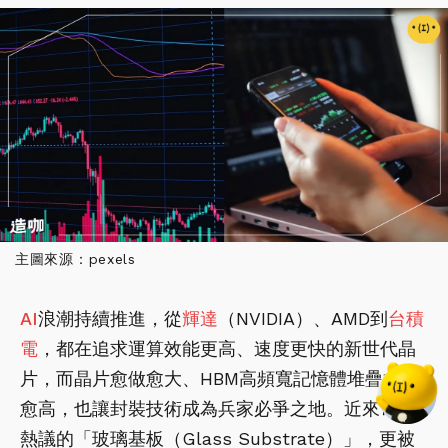
主圖來源：pexels
AI
浪潮持續推進，從
輝達
（NVIDIA）、AMD到
台積
電
，都在追求運算效能更高、速度更快的新世代晶
片，而晶片愈做愈大、HBM高頻寬記憶體堆疊愈來
愈高，也讓封裝技術成為兵家必爭之地。近來市場
熱議的「玻璃基板（Glass Substrate）」，更被