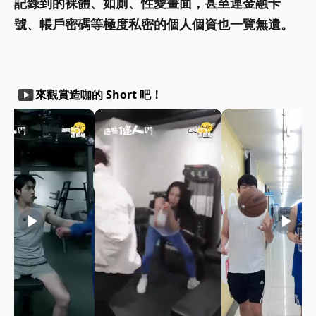
記錄到的裸體、如廁、性愛畫面，甚至連金融卡
號、帳戶密碼等極度私密的個人個資也一覽無遺。
smart_display
來觀賞造咖的 Short 吧！
play_arrow
play_arrow
play_arrow