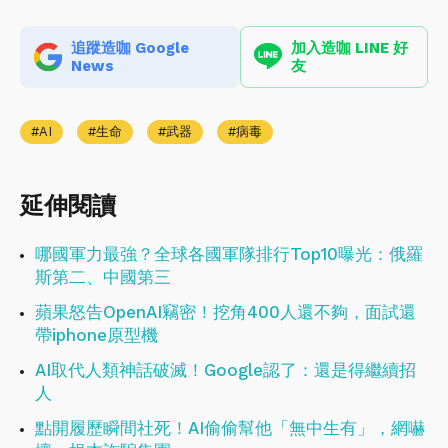
追蹤造咖 Google
加入造咖 LINE 好
News
友
AI
生命
武器
病毒
延伸閱讀
哪國軍力最強？全球各國軍隊排行Top10曝光：俄羅
斯第二、中國第三
蘋果怒告OpenAI竊密！挖角400人還不夠，面試還
帶iphone原型機
AI取代人類神話破滅！Google認了：還是得繼續招
人
點開履歷瞬間社死！AI偷偷幫他「無中生有」，網嚇