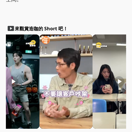
smart_display
來觀賞造咖的 Short 吧！
play_arrow
play_arrow
play_arrow