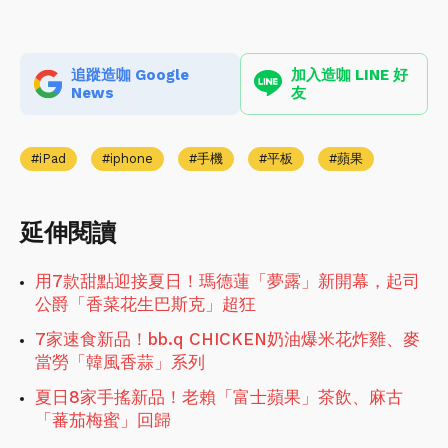
追蹤造咖 Google
加入造咖 LINE 好
News
友
iPad
iphone
手機
平板
蘋果
延伸閱讀
用7款甜點迎接夏日！瑪德蓮「夢露」新開幕，起司
公爵「香菜花生巴斯克」超狂
7家速食新品！bb.q CHICKEN奶油爆米花炸雞、麥
當勞「韓風香蒜」系列
夏日8家手搖新品！老賴「富士蘋果」茶飲、麻古
「蕃茄梅蜜」回歸