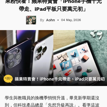
果粉快看！蘋果特賣會「iPhone手機千元
帶走、iPad平板只要萬元初」
Aohn
04 May, 2026
學生與教職員的換機季悄悄升溫，畢竟新學期還沒
到，但科技產品總是「先想升級再說」。看準這波