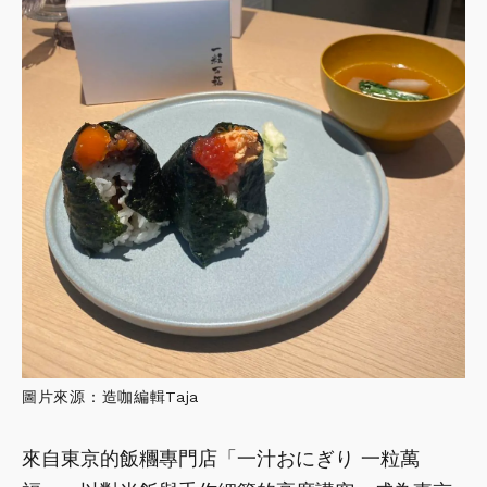
圖片來源：造咖編輯Taja
來自東京的飯糰專門店「一汁おにぎり 一粒萬