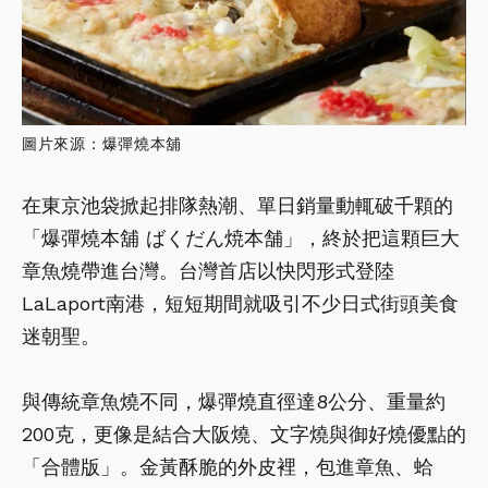
圖片來源：爆彈燒本舖
在東京池袋掀起排隊熱潮、單日銷量動輒破千顆的
「爆彈燒本舖 ばくだん焼本舗」，終於把這顆巨大
章魚燒帶進台灣。台灣首店以快閃形式登陸
LaLaport南港，短短期間就吸引不少日式街頭美食
迷朝聖。
與傳統章魚燒不同，爆彈燒直徑達8公分、重量約
200克，更像是結合大阪燒、文字燒與御好燒優點的
「合體版」。金黃酥脆的外皮裡，包進章魚、蛤