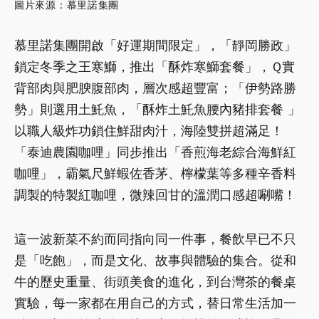
圖片來源：
慕里諾集團
慕里諾集團開啟「好運期間限定」，「靜岡勝政」
鎖定冬季之王寒鰤，推出「酥炸寒鰤套餐」，Ｑ實
背部肉與肥腴腹部肉，層次感超豐富；「伊勢路勝
勢」則選用土魠魚，「酥炸土魠魚腰內豬排套餐 」
以職人級炸功鎖住鮮甜肉汁，海陸雙拼超滿足！
「泰迪農園咖哩」同步推出「香煎海老綜合海鮮紅
咖哩」，霸氣尺鮮蝦佐香茅、檸檬葉等多種辛香料
調製的特製紅咖哩，微辣回甘的溫潤口感超唰嘴！
這一波新菜不約而同指向同一件事，餐飲早已不只
是「吃飽」，而是文化、故事與體驗的集合。從和
牛的歷史重量、街頭美食的進化，到台灣茶的餐桌
實驗，每一家都在用自己的方式，替日常生活加一