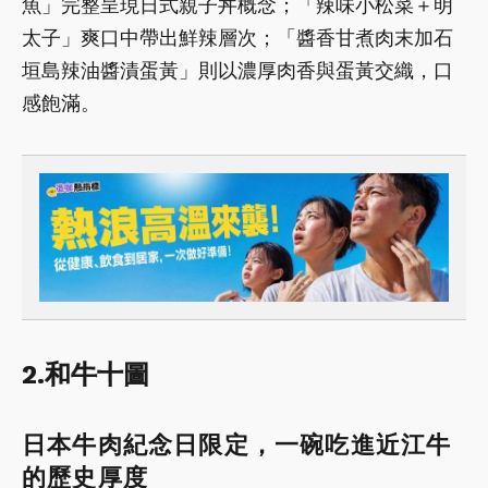
魚」完整呈現日式親子丼概念；「辣味小松菜＋明
太子」爽口中帶出鮮辣層次；「醬香甘煮肉末加石
垣島辣油醬漬蛋黃」則以濃厚肉香與蛋黃交織，口
感飽滿。
2.和牛十圖
日本牛肉紀念日限定，一碗吃進近江牛
的歷史厚度