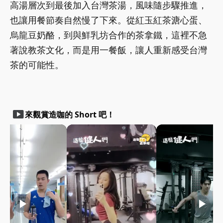
高湯層次到最後加入台灣茶湯，風味隨步驟推進，
也讓用餐節奏自然慢了下來。從紅玉紅茶溏心蛋、
烏龍豆奶酪，到與鮮乳坊合作的茶拿鐵，這裡不急
著說教茶文化，而是用一餐飯，讓人重新感受台灣
茶的可能性。
smart_display
來觀賞造咖的 Short 吧！
play_arrow
play_arrow
play_arrow