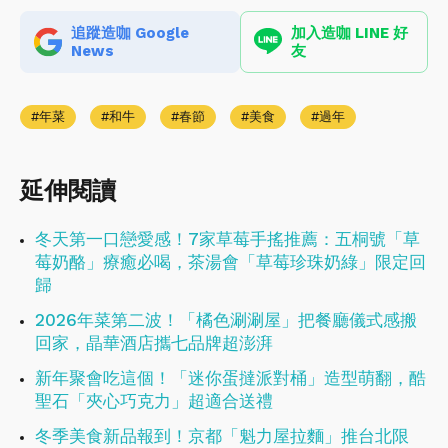
追蹤造咖 Google
加入造咖 LINE 好
News
友
年菜
和牛
春節
美食
過年
延伸閱讀
冬天第一口戀愛感！7家草莓手搖推薦：五桐號「草
莓奶酪」療癒必喝，茶湯會「草莓珍珠奶綠」限定回
歸
2026年菜第二波！「橘色涮涮屋」把餐廳儀式感搬
回家，晶華酒店攜七品牌超澎湃
新年聚會吃這個！「迷你蛋撻派對桶」造型萌翻，酷
聖石「夾心巧克力」超適合送禮
冬季美食新品報到！京都「魁力屋拉麵」推台北限