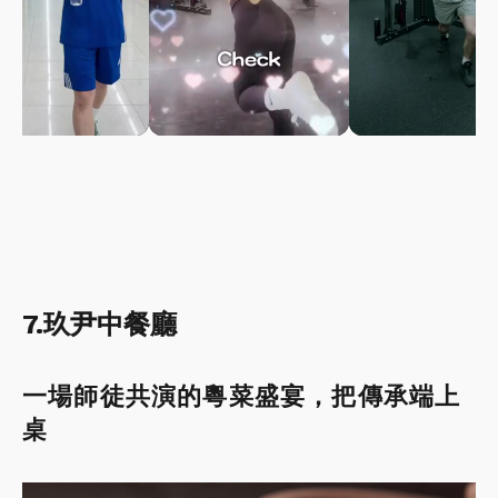
7.玖尹中餐廳
一場師徒共演的粵菜盛宴，把傳承端上
桌