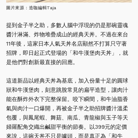
圖片來源：造咖編輯Taja
提到金子半之助，多數人腦中浮現的仍是那碗靈魂
醬汁淋滿、炸物堆疊成山的經典天丼。不過在來台
11年後，這家日本人氣天丼名店顯然不打算只守著
招牌，即日起正式登場的「和牛漢堡肉天丼」，就
是他們對創新最直接的回應。
這道新品以經典天丼為基底，加入份量十足的圓球
狀和牛漢堡肉，刻意跳脫常見的扁平造型，讓肉汁
能在酥炸外衣下完整保留。咬下瞬間，和牛油脂香
氣與肉汁一口爆開，再被金子半之助招牌醬汁溫柔
包覆，與鳳尾蝦、舞菇、南瓜、青龍椒與玉子等天
婦羅配角交織出鹹甜平衡的節奏。以399元的定價
來說，這碗天丼不只是噱頭，而是真正為「和牛