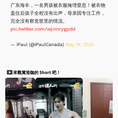
广东海丰，一名男孩被衣服掩埋窒息！被衣物
盖住后孩子全程没有出声，母亲因专注工作，
完全没有察觉筐里的情况。
pic.twitter.com/wjcmrygpdd
— iPaul (@iPaulCanada)
May 14, 2026
smart_display
來觀賞造咖的 Short 吧！