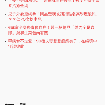
「要不是因為你...」家長玩情勒接龍！被愛的孩子回
答治癒全網
兒子外貌遭網暴！陶晶瑩嘆被踐踏點名高學歷酸民、
李李仁PO文挺妻兒
6歲童全身瘀青像血癌！醫一驗驚見「體內全是蟲
卵」疑和生菜包肉有關
罕病奪不走愛！90後夫妻雙雙癱瘓喪子，在絕境中
守護彼此
Home
話題