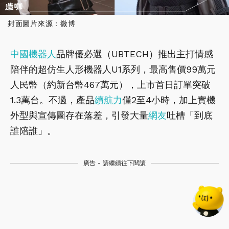
封面圖片來源：微博
中國
機器人
品牌優必選（UBTECH）推出主打情感
陪伴的超仿生人形機器人U1系列，最高售價99萬元
人民幣（約新台幣467萬元），上市首日訂單突破
1.3萬台。不過，產品
續航力
僅2至4小時，加上實機
外型與宣傳圖存在落差，引發大量
網友
吐槽「到底
誰陪誰」。
廣告 - 請繼續往下閱讀