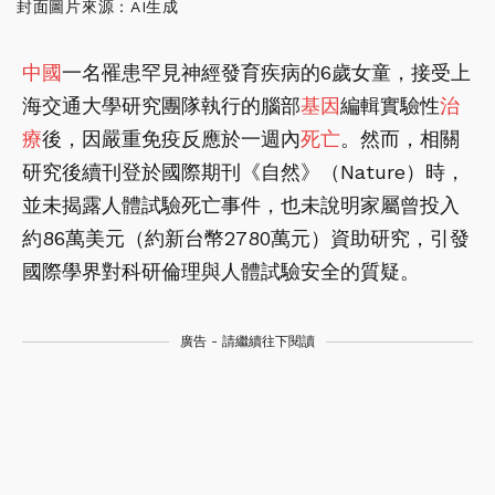
封面圖片來源：AI生成
中國
一名罹患罕見神經發育疾病的6歲女童，接受上
海交通大學研究團隊執行的腦部
基因
編輯實驗性
治
療
後，因嚴重免疫反應於一週內
死亡
。然而，相關
研究後續刊登於國際期刊《自然》（Nature）時，
並未揭露人體試驗死亡事件，也未說明家屬曾投入
約86萬美元（約新台幣2780萬元）資助研究，引發
國際學界對科研倫理與人體試驗安全的質疑。
廣告 - 請繼續往下閱讀