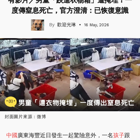
有影片／男童「跌進衣物箱」遭掩埋！一
度傳窒息死亡，官方澄清：已恢復意識
歡迎光琳
16 May, 2026
封面圖片來源：微博
中國
廣東海豐近日發生一起驚險意外，一名
孩子
跟