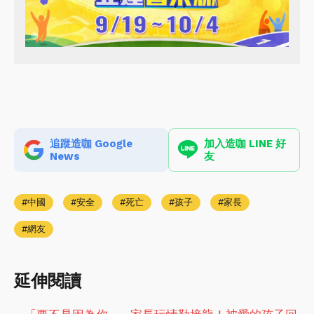
追蹤造咖 Google
加入造咖 LINE 好
News
友
中國
安全
死亡
孩子
家長
網友
延伸閱讀