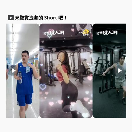
smart_display
來觀賞造咖的 Short 吧！
play_arrow
play_arrow
play_arrow