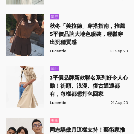
流行
秋冬「美拉德」穿搭指南，推薦
5平價品牌大地色服裝，輕鬆穿
出沉穩質感
Lucentio
13 Sep,23
流行
3平價品牌新款聯名系列好令人心
動！街頭、浪漫、復古通通都
有，每樣都想打包回家
Lucentio
21 Aug,23
美妝
同志驕傲月這樣支持！藝術家推