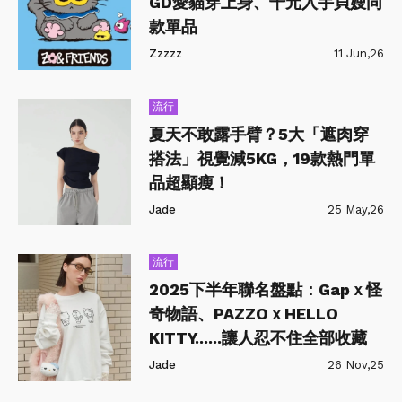
GD愛貓穿上身、千元入手貝嫂同
款單品
Zzzzz
11 Jun,26
流行
夏天不敢露手臂？5大「遮肉穿
搭法」視覺減5KG，19款熱門單
品超顯瘦！
Jade
25 May,26
流行
2025下半年聯名盤點：Gapｘ怪
奇物語、PAZZOｘHELLO
KITTY......讓人忍不住全部收藏
Jade
26 Nov,25