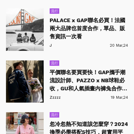
流行
PALACE x GAP聯名必買！法國
兩大品牌也首度合作，單品、販
售資訊一次看
J
20 Mar,24
流行
平價聯名要買要快！GAP攜手潮
流設計師、PAZZO x NB球鞋必
收，GU和人氣插畫內褲兔合作超
萌
Zzzzz
19 Mar,24
流行
忽冷忽熱不知道該怎麼穿？2024
換季必學搭配5技巧，超實用平