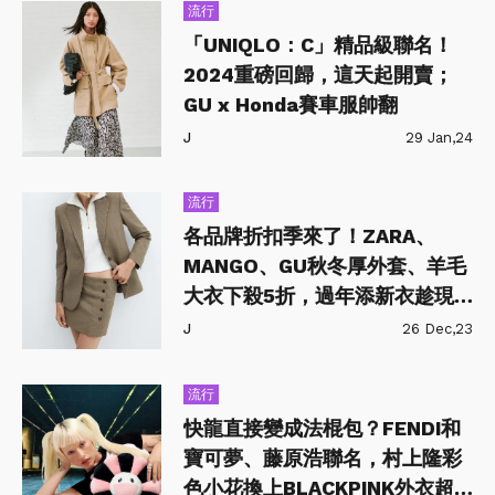
流行
「UNIQLO：C」精品級聯名！
2024重磅回歸，這天起開賣；
GU x Honda賽車服帥翻
J
29 Jan,24
流行
各品牌折扣季來了！ZARA、
MANGO、GU秋冬厚外套、羊毛
大衣下殺5折，過年添新衣趁現
在！
J
26 Dec,23
流行
快龍直接變成法棍包？FENDI和
寶可夢、藤原浩聯名，村上隆彩
色小花換上BLACKPINK外衣超