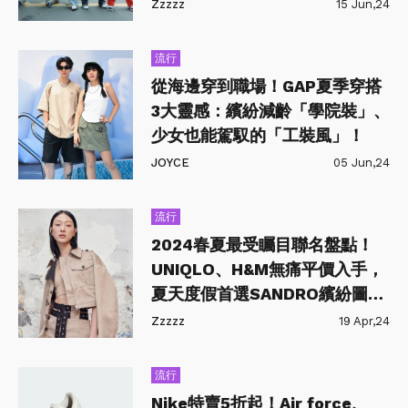
風格，這些單品必須 Get
Zzzzz
15 Jun,24
流行
從海邊穿到職場！GAP夏季穿搭
3大靈感：繽紛減齡「學院裝」、
少女也能駕馭的「工裝風」！
JOYCE
05 Jun,24
流行
2024春夏最受矚目聯名盤點！
UNIQLO、H&M無痛平價入手，
夏天度假首選SANDRO繽紛圖騰
最亮眼
Zzzzz
19 Apr,24
流行
Nike特賣5折起！Air force、