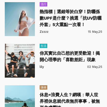
流行
熱指標｜選錯等於白穿！防曬係
數UPF是什麼？挑選「抗UV防曬
外套」5大重點一次看！
Zzzzz
15 May,25
生活
你其實比自己想的更受歡迎！揭
開心理學的「喜歡差距」現象
lily
02 May,25
賺錢
休息=浪費人生？網嘆：華人世
界裡休息就代表無所事事，被無