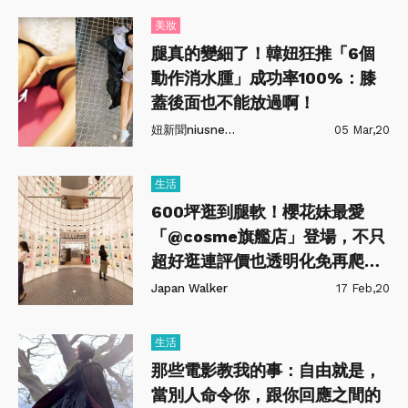
美妝
腿真的變細了！韓妞狂推「6個
動作消水腫」成功率100%：膝
蓋後面也不能放過啊！
妞新聞niusnews
05 Mar,20
生活
600坪逛到腿軟！櫻花妹最愛
「@cosme旗艦店」登場，不只
超好逛連評價也透明化免再爬文
啦～
Japan Walker
17 Feb,20
生活
那些電影教我的事：自由就是，
當別人命令你，跟你回應之間的