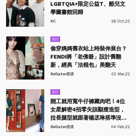
LGBTQIA+限定公益T、酷兒文
學圖書館回歸
KC
28 Oct,22
流行
偷穿媽媽舊衣站上時裝伸展台？
FENDI將「老佛爺」設計舊翻
新，經典「法棍包」美翻天
Bella.tw儂儂
02 Mar,22
流行
開工就用寬牛仔褲藏肉吧！4位
女星解密4招零失誤顯瘦造型，
拉長腿型就跟著楊丞琳搭準沒錯
～
Bella.tw儂儂
04 Feb,22