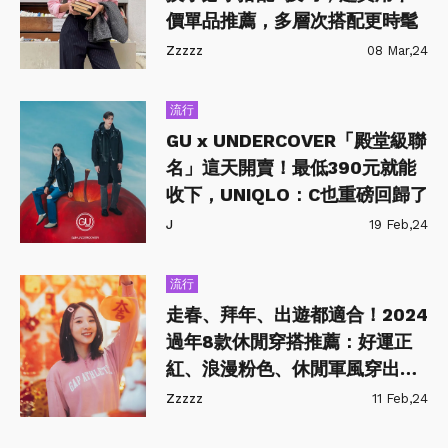
價單品推薦，多層次搭配更時髦
Zzzzz
08 Mar,24
流行
GU x UNDERCOVER「殿堂級聯
名」這天開賣！最低390元就能
收下，UNIQLO：C也重磅回歸了
J
19 Feb,24
流行
走春、拜年、出遊都適合！2024
過年8款休閒穿搭推薦：好運正
紅、浪漫粉色、休閒軍風穿出好
運迎新年
Zzzzz
11 Feb,24