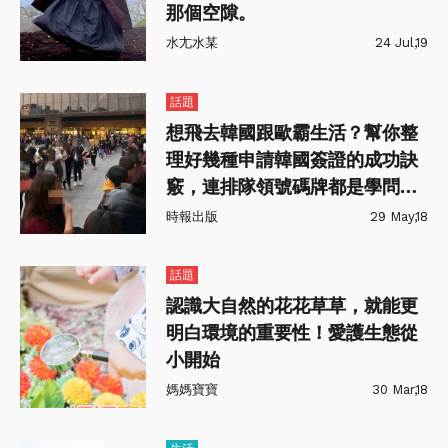
那個空隙。
水尢水某
24 Jul,19
話題
想飛去韓國跟歐霸生活？幫你整
理好幾種申請韓國簽證的成功訣
竅，連排隊領號碼牌都是學問啊
～
時報出版
29 May,18
話題
認識大自然的花花草草，就能更
明白環境的重要性！愛護生態從
小開始
媽媽寶寶
30 Mar,18