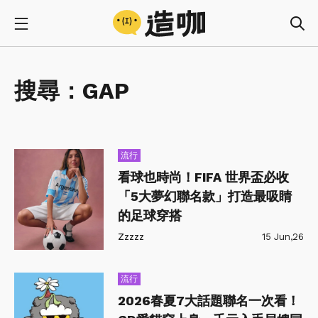
搜尋：
GAP
流行
看球也時尚！FIFA 世界盃必收
「5大夢幻聯名款」打造最吸睛
的足球穿搭
Zzzzz
15 Jun,26
流行
2026春夏7大話題聯名一次看！