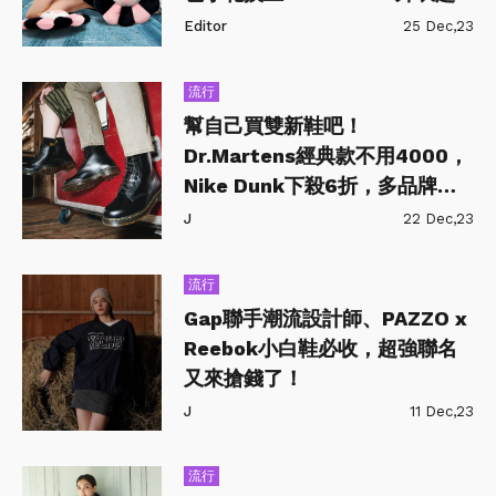
可愛
Editor
25 Dec,23
流行
幫自己買雙新鞋吧！
Dr.Martens經典款不用4000，
Nike Dunk下殺6折，多品牌年
末特賣整理
J
22 Dec,23
流行
Gap聯手潮流設計師、PAZZO x
Reebok小白鞋必收，超強聯名
又來搶錢了！
J
11 Dec,23
流行