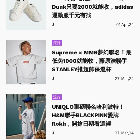
Dunk只要2000就能收，adidas
運動服千元有找
J
01 Apr,24
流行
Supreme x MM6夢幻聯名！最
低免1000就能收，藤原浩聯手
STANLEY推超帥保溫杯
J
27 Mar,24
流行
UNIQLO重磅聯名哈利波特！
H&M聯手BLACKPINK愛牌
Rokh，開搶日期看這裡
J
27 Mar,24