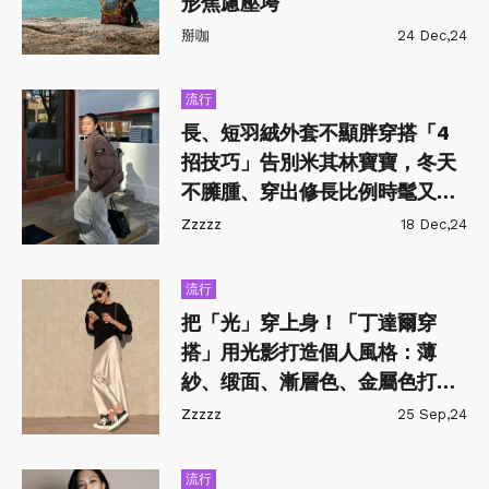
形焦慮壓垮
掰咖
24 Dec,24
流行
長、短羽絨外套不顯胖穿搭「4
招技巧」告別米其林寶寶，冬天
不臃腫、穿出修長比例時髦又保
暖
Zzzzz
18 Dec,24
流行
把「光」穿上身！「丁達爾穿
搭」用光影打造個人風格：薄
紗、缎面、漸層色、金屬色打造
又甜又美的浪漫情懷
Zzzzz
25 Sep,24
流行