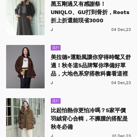
黑五剛過又有感謝祭！
UNIQLO、GU打到骨折，Roots
折上折還能現省3000
J
04 Dec,23
流行
美拉德+運動風讓你穿得時髦又舒
適！秋冬這5品牌幫你準備好單
品，大地色系穿搭教科書看這裡
J
04 Dec,23
流行
比起怕熱你更怕冷嗎？5家平價
羽絨背心合輯，不臃腫的搭配是
秋冬必備
J
01 Dec,23