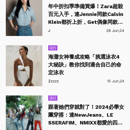
年中折扣季準備買爆！Zara超殺
百元入手，連Jennie同款Calvin
Klein都折上折，Get偶像同款趁
現在
J
28 Jun,24
流行
海灘女神養成攻略「挑選泳衣4
大秘訣」教你找到適合自己的命
定泳衣
Zzzzz
15 Jun,24
流行
跟著她們穿就對了！2024必學女
團穿搭：連NewJeans、LE
SSERAFIM、NMIXX都愛的四大