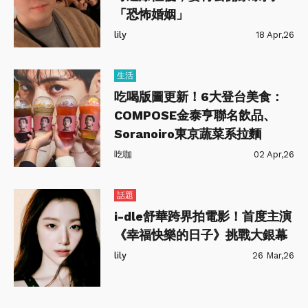
「恐怖婚姻」
lily
18 Apr,26
生活
吃喝版圖更新！6大登台美食：
COMPOSE金泰亨聯名飲品、
Soranoiro東京蔬菜系拉麵
吃咖
02 Apr,26
話題
i-dle舒華跨界拍電影！首度主演
《幸福快樂的日子》挑戰大銀幕
lily
26 Mar,26