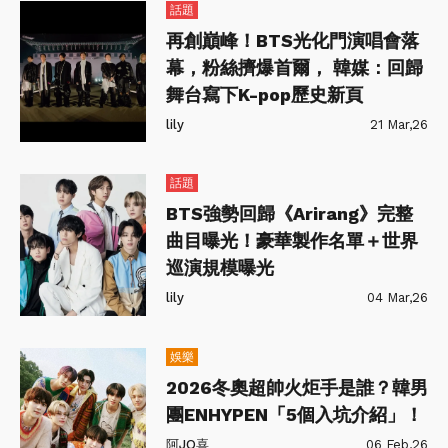
話題
再創巔峰！BTS光化門演唱會落
幕，粉絲擠爆首爾， 韓媒：回歸
舞台寫下K-pop歷史新頁
lily
21 Mar,26
話題
BTS強勢回歸《Arirang》完整
曲目曝光！豪華製作名單＋世界
巡演規模曝光
lily
04 Mar,26
娛樂
2026冬奧超帥火炬手是誰？韓男
團ENHYPEN「5個入坑介紹」！
阿JO喜
06 Feb,26