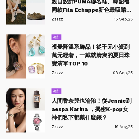
親自設計PUMA聯名鞋、韓韶禧
同款Fila Echappe新色最吸睛，
NB 樂福運動鞋好穿又好搭！
Zzzzz
16 Sep,25
流行
視覺降溫系飾品！從千元小資到
萬元輕奢，一戴就清爽的夏日珠
寶清單TOP 10
Zzzzz
08 Sep,25
流行
人間香奈兒也淪陷！從Jennie到
aespa Karina ，揭密K-pop女
神們私下都戴什麼錶？
Zzzzz
19 Aug,25