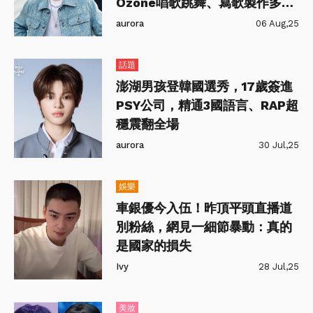
Ozone唱歌跳舞、寫歌製作多才
藝！
aurora
06 Aug,25
話題
澎湖男孩登韓國選秀，17歲簽進
PSY公司，精通3國語言、RAP超
穩震翻全場
aurora
30 Jul,25
娛樂
車銀優今入伍！昨頂平頭直播道
別粉絲，網見一細節暴動：真的
是國家的損失
Ivy
28 Jul,25
美妝