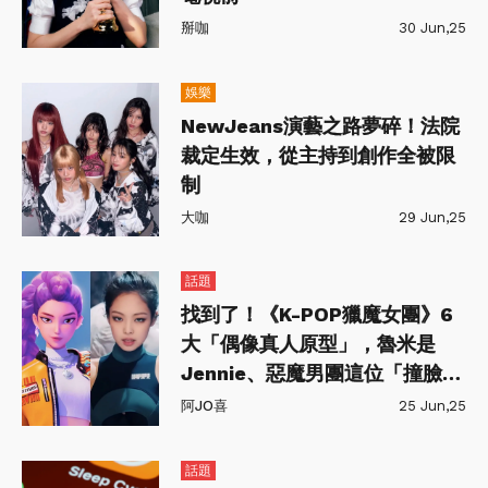
掰咖
30 Jun,25
娛樂
NewJeans演藝之路夢碎！法院
裁定生效，從主持到創作全被限
制
大咖
29 Jun,25
話題
找到了！《K-POP獵魔女團》6
大「偶像真人原型」，魯米是
Jennie、惡魔男團這位「撞臉朴
智旻」
阿JO喜
25 Jun,25
話題