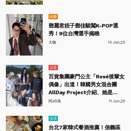
娛樂
鄧麗君姪子鄧佳駿闖K-POP選
秀！9位台灣選手揭曉
大咖
13 Jun,25
話題
百貨集團豪門公主「Rosé後輩女
偶像」出道！韓國男女混合團
AllDay Project介紹、她是
ILLIT前成員
阿JO喜
11 Jun,25
生活
台北7家韓式餐酒推薦！信義區