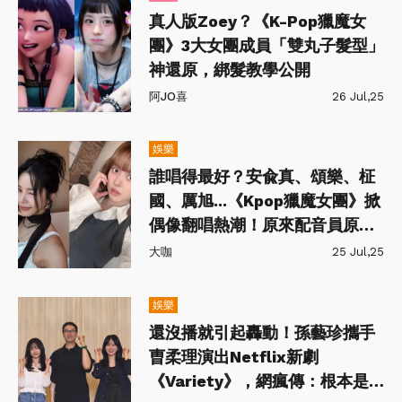
真人版Zoey？《K-Pop獵魔女
團》3大女團成員「雙丸子髮型」
神還原，綁髮教學公開
阿JO喜
26 Jul,25
娛樂
誰唱得最好？安兪真、頌樂、柾
國、厲旭...《Kpop獵魔女團》掀
偶像翻唱熱潮！原來配音員原唱
是他們！
大咖
25 Jul,25
娛樂
還沒播就引起轟動！孫藝珍攜手
曺柔理演出Netflix新劇
《Variety》，網瘋傳：根本是