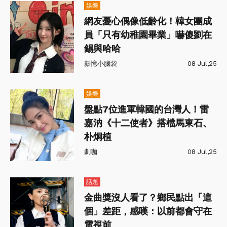
娛樂
網友憂心偶像低齡化！韓女團成
員「只有幼稚園畢業」嚇傻劉在
錫與哈哈
影憶小腦袋
08 Jul,25
娛樂
盤點7位進軍韓國的台灣人！雷
嘉汭《十二使者》搭檔馬東石、
朴炯植
劇咖
08 Jul,25
話題
金曲獎沒人看了？鄉民點出「這
個」差距，感嘆：以前都會守在
電視前