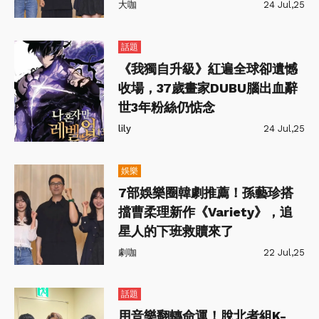
在寫NewJeans的遭遇
大咖
24 Jul,25
話題
《我獨自升級》紅遍全球卻遺憾
收場，37歲畫家DUBU腦出血辭
世3年粉絲仍惦念
lily
24 Jul,25
娛樂
7部娛樂圈韓劇推薦！孫藝珍搭
擋曹柔理新作《Variety》，追
星人的下班救贖來了
劇咖
22 Jul,25
話題
用音樂翻轉命運！脫北者組K-