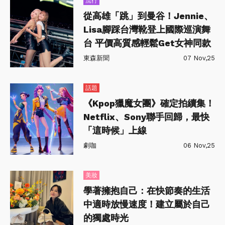
流行
從高雄「跳」到曼谷！Jennie、
Lisa腳踩台灣靴登上國際巡演舞
台 平價高質感輕鬆Get女神同款
東森新聞
07 Nov,25
話題
《Kpop獵魔女團》確定拍續集！
Netflix、Sony聯手回歸，最快
「這時候」上線
劇咖
06 Nov,25
美妝
學著擁抱自己：在快節奏的生活
中適時放慢速度！建立屬於自己
的獨處時光