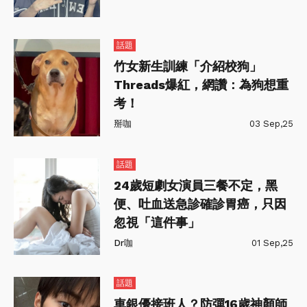
話題
竹女新生訓練「介紹校狗」
Threads爆紅，網讚：為狗想重
考！
掰咖
03 Sep,25
話題
24歲短劇女演員三餐不定，黑
便、吐血送急診確診胃癌，只因
忽視「這件事」
Dr咖
01 Sep,25
話題
車銀優接班人？防彈16歲神顏師