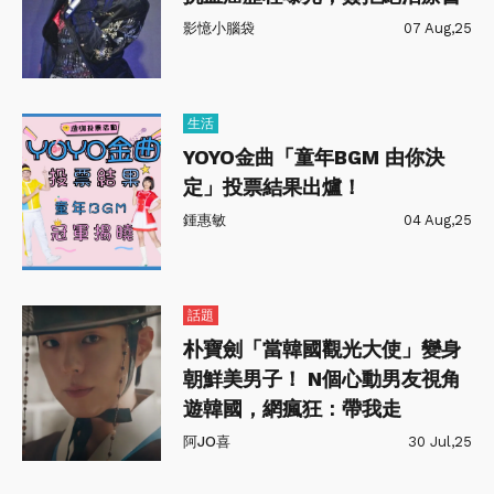
影憶小腦袋
07 Aug,25
生活
YOYO金曲「童年BGM 由你決
定」投票結果出爐！
鍾惠敏
04 Aug,25
話題
朴寶劍「當韓國觀光大使」變身
朝鮮美男子！ N個心動男友視角
遊韓國，網瘋狂：帶我走
阿JO喜
30 Jul,25