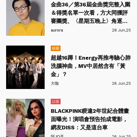
金曲36／第36屆金曲獎完整入圍
＆得獎名單一次看，方大同獲評
審團獎、〈星期五晚上〉角逐年
度最佳歌曲
aurora
28 Jun,25
娛樂
超越16蹲！Energy再推考驗心肺
洗腦神曲，MV中居然含有「黃
金」？
大咖
26 Jun,25
話題
BLACKPINK睽違2年世紀合體畫
面曝光！演唱會預告拍成電影，
網友DISS：又是這台車
阿JO喜
26 Jun,25