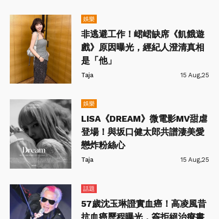
娛樂
非逃避工作！峮峮缺席《飢餓遊
戲》原因曝光，經紀人澄清真相
是「他」
Taja
15 Aug,25
娛樂
LISA《DREAM》微電影MV甜虐
登場！與坂口健太郎共譜淒美愛
戀炸粉絲心
Taja
15 Aug,25
話題
57歲沈玉琳證實血癌！高凌風昔
抗血癌歷程曝光，簽拒絕治療書