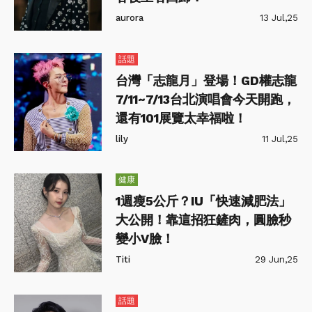
aurora
13 Jul,25
話題
台灣「志龍月」登場！GD權志龍
7/11~7/13台北演唱會今天開跑，
還有101展覽太幸福啦！
lily
11 Jul,25
健康
1週瘦5公斤？IU「快速減肥法」
大公開！靠這招狂鏟肉，圓臉秒
變小V臉！
Titi
29 Jun,25
話題