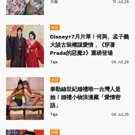
大咖
15 Jul,26
娛樂
Disney+7月片單！何與、孟子義
大談古裝權謀愛情，《穿著
Prada的惡魔2》重磅登場
Taja
06 Jul,26
娛樂
泰勒絲世紀婚禮唯一台灣人是
她！婚禮小物浪漫藏「愛情密
語」
Taja
06 Jul,26
娛樂