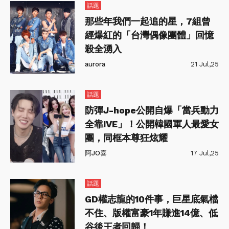
話題
那些年我們一起追的星，7組曾
經爆紅的「台灣偶像團體」回憶
殺全湧入
aurora
21 Jul,25
話題
防彈J-hope公開自爆「當兵動力
全靠IVE」！公開韓國軍人最愛女
團，同框本尊狂炫耀
阿JO喜
17 Jul,25
話題
GD權志龍的10件事，巨星底氣檔
不住、版權富豪1年賺進14億、低
谷後王者回歸！