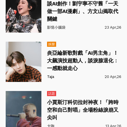
談AI創作！劉宇寧不守舊「一天
做一部AI漫劇」、方文山揭取代
關鍵
影憶小腦袋
23 Apr,26
娛樂
炎亞綸新歌對戲「AI男主角」！
大飆演技超動人，談淚腺退化：
一感動就走心
Taja
20 Apr,26
話題
小賈斯汀科切拉封神夜！「跨時
空和自己對唱」全場粉絲淚崩又
尖叫
大咖
13 Apr,26