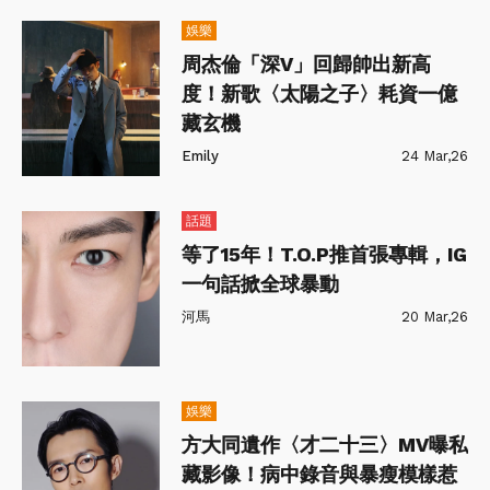
娛樂
周杰倫「深V」回歸帥出新高
度！新歌〈太陽之子〉耗資一億
藏玄機
Emily
24 Mar,26
話題
等了15年！T.O.P推首張專輯，IG
一句話掀全球暴動
河馬
20 Mar,26
娛樂
方大同遺作〈才二十三〉MV曝私
藏影像！病中錄音與暴瘦模樣惹