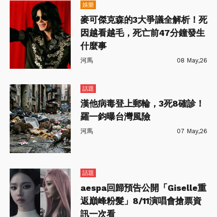
娛樂
麥可傑克森的3大爭議全解析！死
因越看越毛，死亡前47分鐘發生
什麼事
河馬
08 May,26
話題
漢他病毒登上郵輪，3死8確診！
羅一鈞曝台灣風險
河馬
07 May,26
話題
aespa回歸預告公開「Giselle重
返巔峰粉髮」8/11演唱會搶票資
訊一次看