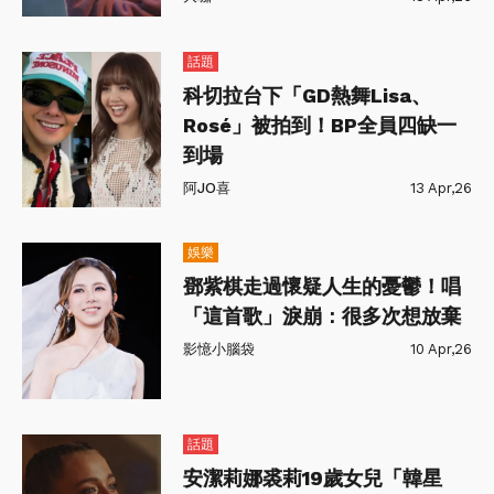
話題
科切拉台下「GD熱舞Lisa、
Rosé」被拍到！BP全員四缺一
到場
阿JO喜
13 Apr,26
娛樂
鄧紫棋走過懷疑人生的憂鬱！唱
「這首歌」淚崩：很多次想放棄
影憶小腦袋
10 Apr,26
話題
安潔莉娜裘莉19歲女兒「韓星