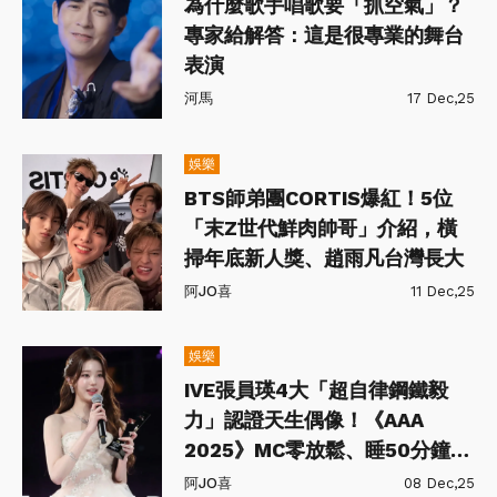
為什麼歌手唱歌要「抓空氣」？
專家給解答：這是很專業的舞台
表演
河馬
17 Dec,25
娛樂
BTS師弟團CORTIS爆紅！5位
「末Z世代鮮肉帥哥」介紹，橫
掃年底新人獎、趙雨凡台灣長大
阿JO喜
11 Dec,25
娛樂
IVE張員瑛4大「超自律鋼鐵毅
力」認證天生偶像！《AAA
2025》MC零放鬆、睡50分鐘去
當兵
阿JO喜
08 Dec,25