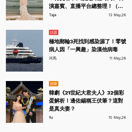
演嘉賓、直播平台總整理！（持
續更新）
Taja
13 May,26
話題
極地郵輪3死找到感染源了！零號
病人因「一興趣」染漢他病毒
河馬
11 May,26
娛樂
韓劇《21世紀大君夫人》32個彩
蛋解析！邊佑錫稱王伏筆？這對
是真夫妻？
Yu
10 May,26