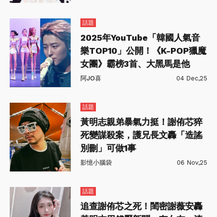
話題
2025年YouTube「韓國人氣音
樂TOP10」公開！《K-POP獵魔
女團》霸榜3首、大黑馬是他
阿JO喜
04 Dec,25
話題
黃明志親弟暴氣力挺！謝侑芯猝
死變謀殺案，護兄長文轟「造謠
別刪」可做1事
影憶小腦袋
06 Nov,25
話題
追查謝侑芯之死！閨密謝薇安轟