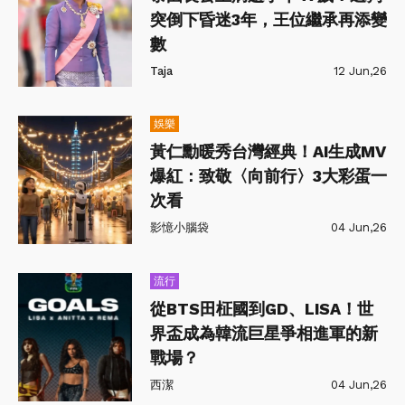
突倒下昏迷3年，王位繼承再添變
數
Taja
12 Jun,26
娛樂
黃仁勳暖秀台灣經典！AI生成MV
爆紅：致敬〈向前行〉3大彩蛋一
次看
影憶小腦袋
04 Jun,26
流行
從BTS田柾國到GD、LISA！世
界盃成為韓流巨星爭相進軍的新
戰場？
西潔
04 Jun,26