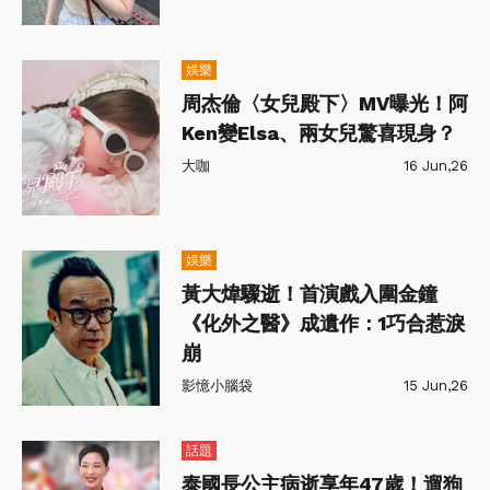
娛樂
周杰倫〈女兒殿下〉MV曝光！阿
Ken變Elsa、兩女兒驚喜現身？
大咖
16 Jun,26
娛樂
黃大煒驟逝！首演戲入圍金鐘
《化外之醫》成遺作：1巧合惹淚
崩
影憶小腦袋
15 Jun,26
話題
泰國長公主病逝享年47歲！遛狗