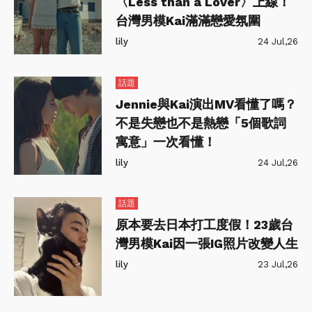
〈Less than a Lover〉上線！
台灣男模Kai滿滿戀愛氛圍
lily
24 Jul,26
話題
Jennie與Kai演出MV看懂了嗎？
不是失戀也不是熱戀「5個歌詞
寓意」一次看懂！
lily
24 Jul,26
話題
原本要去日本打工度假！23歲台
灣男模Kai因一張IG照片改變人生
lily
23 Jul,26