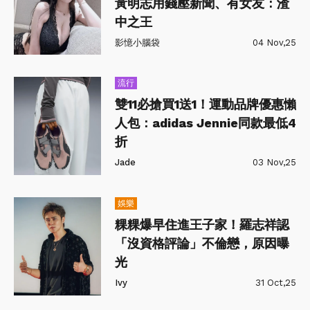
黃明志用錢壓新聞、有女友：渣
中之王
影憶小腦袋
04 Nov,25
流行
雙11必搶買1送1！運動品牌優惠懶
人包：adidas Jennie同款最低4
折
Jade
03 Nov,25
娛樂
粿粿爆早住進王子家！羅志祥認
「沒資格評論」不倫戀，原因曝
光
Ivy
31 Oct,25