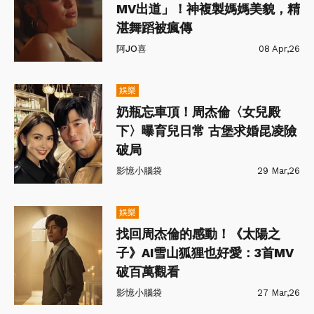
MV出道」！神複製媽媽美貌，精
湛舞蹈被瘋傳
阿JO喜
08 Apr,26
娛樂
奶瓶忘車頂！周杰倫〈女兒殿
下〉曝育兒日常 古堡求婚昆凌險
破局
影憶小腦袋
29 Mar,26
娛樂
找回周杰倫的感動！《太陽之
子》AI雪山狐狸也好愛：3首MV
破百萬觀看
影憶小腦袋
27 Mar,26