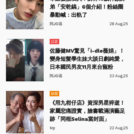
弟「安乾鎬」6個介紹！粉絲圈
暴動喊：出軌了
阿JO喜
28 Aug,25
話題
佐藤健MV驚見「i-dle薇娟」！
變身短髮學生妹大談日劇純愛，
日本國民男友11月來台寵粉
阿JO喜
23 Aug,25
娛樂
《用九柑仔店》資深男星猝逝！
家屬悲痛證實，臉書載滿演藝足
跡「同框Selina當封面」
Ivy
22 Aug,25