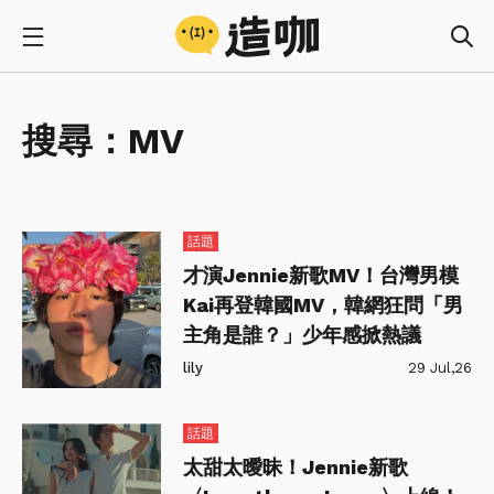
搜尋：
MV
話題
才演Jennie新歌MV！台灣男模
Kai再登韓國MV，韓網狂問「男
主角是誰？」少年感掀熱議
lily
29 Jul,26
話題
太甜太曖昧！Jennie新歌