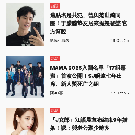
話題
遭點名是共犯、曾與范世錡同
團！于朦朧摯友居來提怒發聲 官
方幫腔
影憶小腦袋
29 Oct,25
話題
MAMA 2025入圍名單「17組嘉
賓」首波公開！SJ睽違七年出
席、新人獎死亡之組
阿JO喜
17 Oct,25
話題
「J女郎」江語晨宣布結束9年婚
姻！認：與老公聚少離多