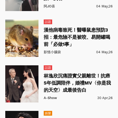
阿JO喜
04 May,26
話題
漢他病毒致死！醫曝鼠患預防3
招：最危險不是被咬、易開罐喝
前「必做1事」
影憶小腦袋
04 May,26
話題
林逸欣沉痛證實父親離世！抗癌
5年低調陪伴，婚禮MV〈你是我
的天空〉成最後告白
A-Show
30 Apr,26
娛樂