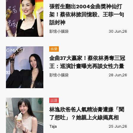
張哲生翻出2004金曲獎神仙打
架！蔡依林掀回憶殺、王菲一句
話封神
影憶小腦袋
30 Jun,26
娛樂
金曲37大贏家！蔡依林勇奪三冠
王：巡演計畫曝光再談女性力量
影憶小腦袋
28 Jun,26
話題
林逸欣爸爸人氣精油膏遭嫌「聞
了想吐」？她親上火線揭真相
Taja
25 Jun,26