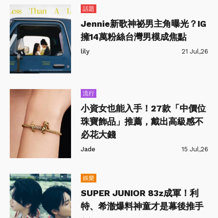
話題
Jennie新歌神祕男主角曝光？IG
擁14萬粉絲台灣男模成焦點
lily
21 Jul,26
流行
小資女也能入手！27款「中價位
珠寶飾品」推薦，戴出高級感不
必花大錢
Jade
15 Jul,26
娛樂
SUPER JUNIOR 83z成軍！利
特、希澈爆料神童才是幕後推手