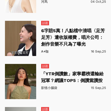
河馬
04 Oct,25
話題
6字賠5萬！八點檔中清唱〈足芳
足芳〉遭收版權費，唱片公司：
創作音樂不只為了曝光
A+咖
16 Sep,25
話題
「YTR倒讚數」家寧霸榜還輸給
冠軍？網議TOP5：倒讚當讚按
影憶小腦袋
15 Sep,25
話題