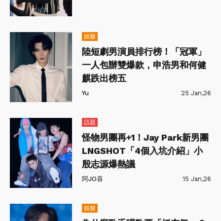
娛樂
陸短劇男演員排行榜！「冠軍」
一人包辦雙爆款，申浩男和何健
麒跌出榜五
Yu
25 Jan,26
話題
怪物男團再+1！Jay Park新男團
LNGSHOT「4個入坑介紹」小
殷志源爆熱議
阿JO喜
15 Jan,26
娛樂