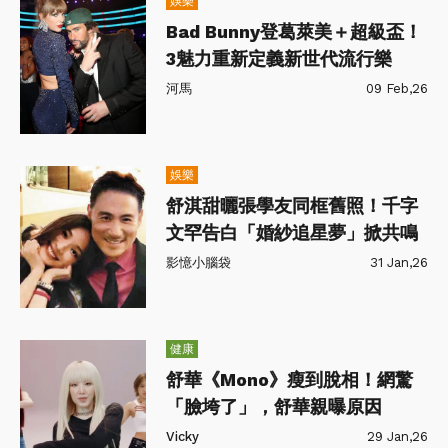
娛樂
Bad Bunny登葛萊美＋超級盃！
3魅力重新定義新世代流行樂
河馬
09 Feb,26
娛樂
舒淇甜曬張學友同框舊照！千字
文罕告白「婚紗追星夢」掀共鳴
影憶小腦袋
31 Jan,26
健康
舒華《Mono》瘦到脫相！網驚
「臉垮了」，舒華親曝原因
Vicky
29 Jan,26