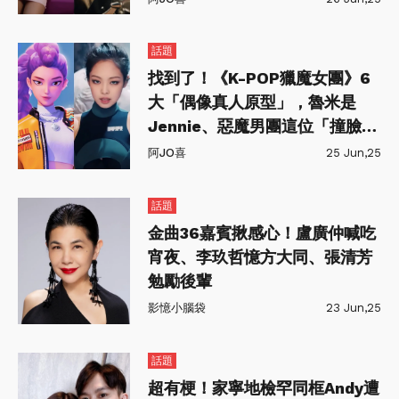
話題
找到了！《K-POP獵魔女團》6
大「偶像真人原型」，魯米是
Jennie、惡魔男團這位「撞臉朴
智旻」
阿JO喜
25 Jun,25
話題
金曲36嘉賓揪感心！盧廣仲喊吃
宵夜、李玖哲憶方大同、張清芳
勉勵後輩
影憶小腦袋
23 Jun,25
話題
超有梗！家寧地檢罕同框Andy遭