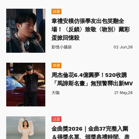
娛樂
韋禮安模仿張學友出包笑翻全
場！〈反鎖〉致敬〈吻別〉藏彩
蛋掀回憶殺
影憶小腦袋
02 Jun,26
娛樂
周杰倫花6.4億圓夢！520收購
「馬諦斯名畫」無預警釋出新MV
大咖
21 May,26
話題
金曲獎2026｜金曲37完整入圍
＆得獎名單、頒獎典禮時間、表