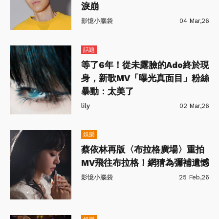
淚崩
影憶小腦袋
04 Mar,26
話題
等了6年！從未露臉的Ado終於現
身，新歌MV「曝光真面目」粉絲
暴動：太美了
lily
02 Mar,26
娛樂
蔡依林再版〈布拉格廣場〉重拍
MV飛往布拉格！網猜為彌補遺憾
影憶小腦袋
25 Feb,26