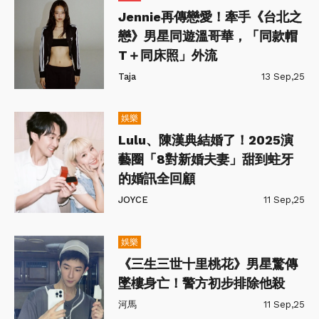
Jennie再傳戀愛！牽手《台北之
戀》男星同遊溫哥華，「同款帽
T＋同床照」外流
Taja
13 Sep,25
娛樂
Lulu、陳漢典結婚了！2025演
藝圈「8對新婚夫妻」甜到蛀牙
的婚訊全回顧
JOYCE
11 Sep,25
娛樂
《三生三世十里桃花》男星驚傳
墜樓身亡！警方初步排除他殺
河馬
11 Sep,25