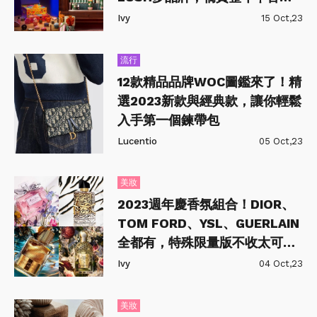
這篇｜持續新增
Ivy
15 Oct,23
流行
12款精品品牌WOC圖鑑來了！精
選2023新款與經典款，讓你輕鬆
入手第一個鍊帶包
Lucentio
05 Oct,23
美妝
2023週年慶香氛組合！DIOR、
TOM FORD、YSL、GUERLAIN
全都有，特殊限量版不收太可
惜！
Ivy
04 Oct,23
美妝