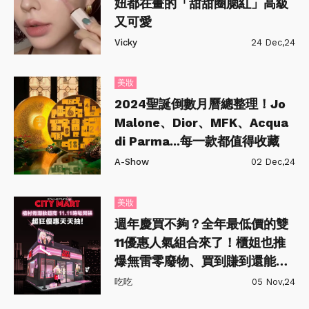
妞都在畫的「甜甜圈腮紅」高級
又可愛
Vicky
24 Dec,24
美妝
2024聖誕倒數月曆總整理！Jo
Malone、Dior、MFK、Acqua
di Parma...每一款都值得收藏
A-Show
02 Dec,24
美妝
週年慶買不夠？全年最低價的雙
11優惠人氣組合來了！櫃姐也推
爆無雷零廢物、買到賺到還能狂
省千元
吃吃
05 Nov,24