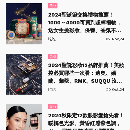
美妝
2024聖誕節交換禮物推薦！
1000～4000可買到超棒禮物，
送女生挑彩妝、保養、香氛不出
錯！
吃吃
02 Nov,24
美妝
2024聖誕彩妝12品牌推薦！美妝
控必買哪些一次看：迪奧、嬌
蘭、蘭蔻、RMK、SUQQU 沒搶
到會捶心肝
吃吃
29 Oct,24
美妝
2024秋限定12款眼影盤搶先看！
暖橘色光影、黃昏紅感紫色調，