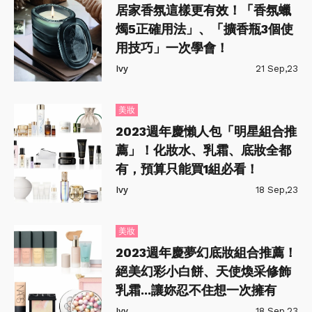
居家香氛這樣更有效！「香氛蠟
燭5正確用法」、「擴香瓶3個使
用技巧」一次學會！
Ivy
21 Sep,23
美妝
2023週年慶懶人包「明星組合推
薦」！化妝水、乳霜、底妝全都
有，預算只能買1組必看！
Ivy
18 Sep,23
美妝
2023週年慶夢幻底妝組合推薦！
絕美幻彩小白餅、天使煥采修飾
乳霜...讓妳忍不住想一次擁有
Ivy
18 Sep,23