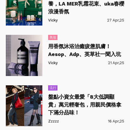
養，LA MER乳霜花束、uka春櫻
浪漫香氛
Vicky
27 Apr,25
美妝
用香氛沐浴治癒疲憊肌膚！
Aesop、Adp、英草社一聞入坑
Vicky
21 Apr,25
流行
盤點小資女最愛「8大低調顯
貴」萬元輕奢包，用親民價格拿
下滿分品味！
Zzzzz
16 Apr,25