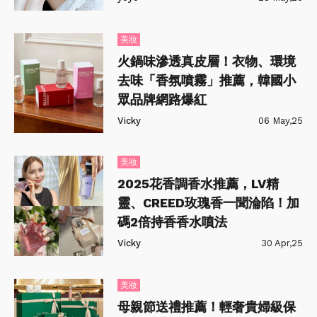
美妝
火鍋味滲透真皮層！衣物、環境
去味「香氛噴霧」推薦，韓國小
眾品牌網路爆紅
Vicky
06 May,25
美妝
2025花香調香水推薦，LV精
靈、CREED玫瑰香一聞淪陷！加
碼2倍持香香水噴法
Vicky
30 Apr,25
美妝
母親節送禮推薦！輕奢貴婦級保