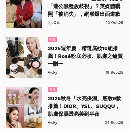
「遭公然種族歧視」？英媒體曬
照「被消失」，網灌爆出面道歉
阿JO喜
03 Oct,25
美妝
2025週年慶，精選底妝10組推
薦！Rosé粉底必收、肌膚之鑰買
一贈一
Vicky
19 Sep,25
美妝
2025秋冬「水亮保濕」底妝9款
推薦！DIOR、YSL、SUQQU，
肌膚保濕透亮美到半夜
Vicky
04 Sep,25