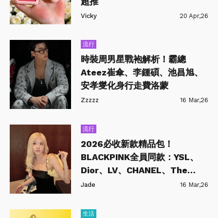
超推
Vicky
20 Apr,26
流行
時裝周男星戰袍解析！霸總
Ateez崔傘、李鍾碩、池昌旭、
安孝燮化身行走費洛蒙
Zzzzz
16 Mar,26
流行
2026必收新款精品包！
BLACKPINK全員同款：YSL、
Dior、LV、CHANEL、The
Row、CELINE…每一款都是時
Jade
16 Mar,26
髦指標
生活