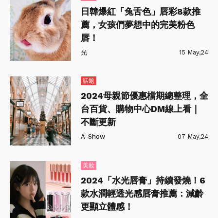
日韓爆紅「兔舌色」唇彩8款推
薦，女孩們夢想中的完美粉色
唇！
光
15 May,24
話題
2024母親節優惠檔期總整理，全
台百貨、購物中心DM線上看｜
不斷更新
A-Show
07 May,24
美妝
2024「水光唇膏」持續發燒！6
款水潤輕透光感唇膏推薦：減齡
更顯立體感！