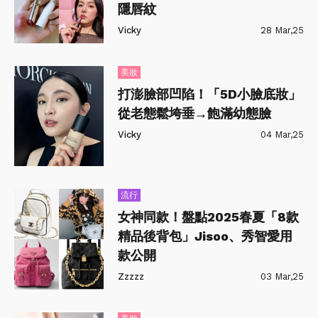
隱唇紋
Vicky
28 Mar,25
美妝
打澎臉部凹陷！「5D小臉底妝」
從老態鬆垮垂→飽滿幼態臉
Vicky
04 Mar,25
流行
女神同款！盤點2025春夏「8款
精品後背包」Jisoo、秀智愛用
款公開
Zzzzz
03 Mar,25