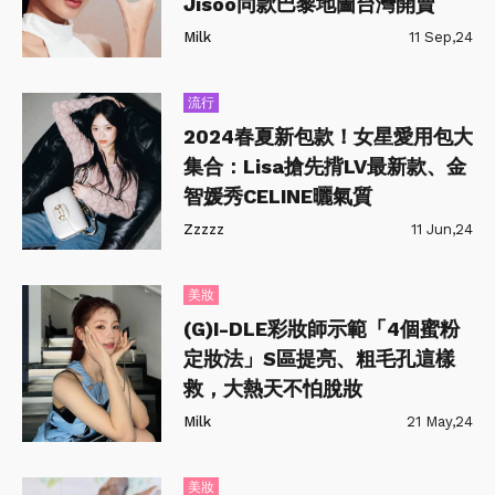
Jisoo同款巴黎地圖台灣開賣
Milk
11 Sep,24
流行
2024春夏新包款！女星愛用包大
集合：Lisa搶先揹LV最新款、金
智媛秀CELINE曬氣質
Zzzzz
11 Jun,24
美妝
(G)I-DLE彩妝師示範「4個蜜粉
定妝法」S區提亮、粗毛孔這樣
救，大熱天不怕脫妝
Milk
21 May,24
美妝