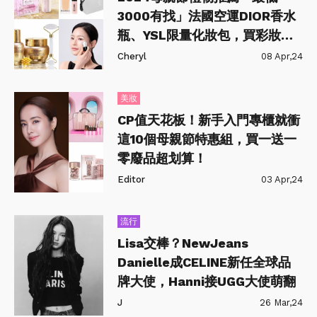
3000有找」法國空運DIOR香水
瓶、YSL限量化妝包，買彩妝保
養組合就送！
Cheryl
08 Apr,24
美妝
CP值天花板！新手入門專櫃就衝
這10個母親節特惠組，買一送一
零廢品超划算！
Editor
03 Apr,24
流行
Lisa交棒？NewJeans
Danielle成CELINE新任全球品
牌大使，Hanni接UGG大使萌翻
J
26 Mar,24