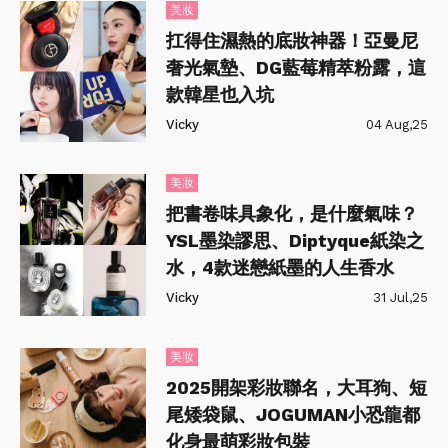
美妝
扛得住濕熱的底妝神器！亞曼尼
奢光氣墊、DG藍莓精萃粉露，這
款韓星也入坑
Vicky
04 Aug,25
美妝
把書卷味具象化，是什麼氣味？
YSL墨染謬思、Diptyque紙染之
水，4款迷戀紙墨的人生香水
Vicky
31 Jul,25
美妝
2025開架彩妝聯名，大耳狗、短
尾矮袋鼠、JOGUMAN小恐龍都
化身最萌彩妝包裝