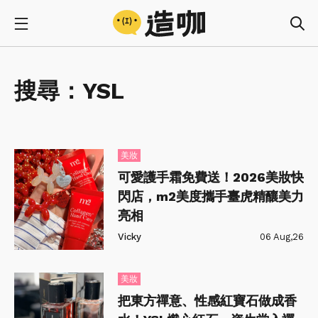
搜尋：
YSL
美妝
可愛護手霜免費送！2026美妝快
閃店，m2美度攜手臺虎精釀美力
亮相
Vicky
06 Aug,26
美妝
把東方禪意、性感紅寶石做成香