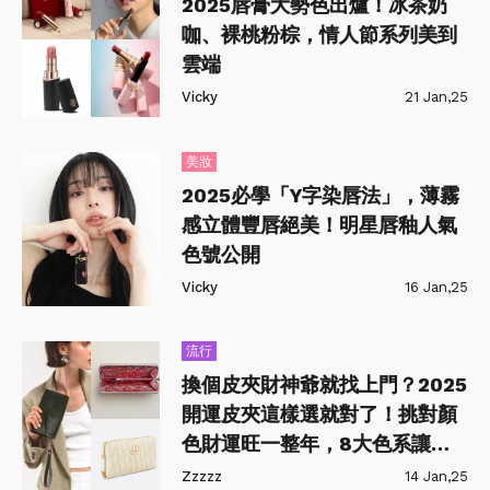
2025唇膏大勢色出爐！冰茶奶
咖、裸桃粉棕，情人節系列美到
雲端
Vicky
21 Jan,25
美妝
2025必學「Y字染唇法」，薄霧
感立體豐唇絕美！明星唇釉人氣
色號公開
Vicky
16 Jan,25
流行
換個皮夾財神爺就找上門？2025
開運皮夾這樣選就對了！挑對顏
色財運旺一整年，8大色系讓你
招財又守財
Zzzzz
14 Jan,25