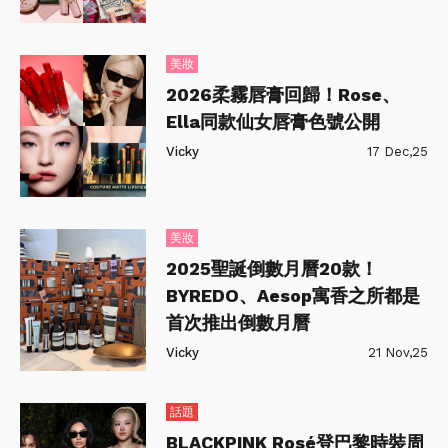
美妝
2026柔霧唇膏回歸！Rose、
Ella同款仙女唇膏色號公開
Vicky
17 Dec,25
美妝
2025聖誕倒數月曆20款！
BYREDO、Aesop寓香之所都是
首次推出倒數月曆
Vicky
21 Nov,25
話題
BLACKPINK Rosé登巴黎時裝周