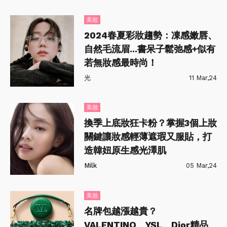
美妝
2024春夏彩妝趨勢：凍感嫩唇、
自然毛流眉...書呆子鬆弛感+似有
若無妝感最時尚！
光
11 Mar,24
美妝
換季上底妝狂卡粉？掌握3個上妝
關鍵讓妝感輕薄遮瑕又服貼，打
造韓妞原生感光澤肌
Milk
05 Mar,24
美妝
名牌包越漲越貴？
VALENTINO、YSL、Dior精品