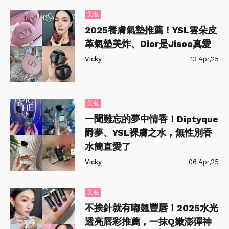
美妝
2025養膚氣墊推薦！YSL雲朵皮
革氣墊美炸、Dior是Jisoo真愛
Vicky
13 Apr,25
美妝
一聞難忘的夢中情香！Diptyque
爵夢、YSL裸膚之水，無性別香
水簡直愛了
Vicky
06 Apr,25
美妝
不挨針就有嘟翹豐唇！2025水光
透亮唇彩推薦，一抹Q嫩澎彈神