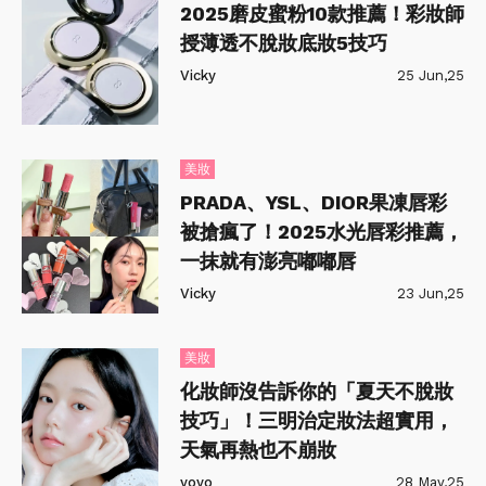
2025磨皮蜜粉10款推薦！彩妝師
授薄透不脫妝底妝5技巧
Vicky
25 Jun,25
美妝
PRADA、YSL、DIOR果凍唇彩
被搶瘋了！2025水光唇彩推薦，
一抹就有澎亮嘟嘟唇
Vicky
23 Jun,25
美妝
化妝師沒告訴你的「夏天不脫妝
技巧」！三明治定妝法超實用，
天氣再熱也不崩妝
yoyo
28 May,25