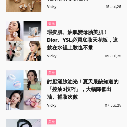
Vicky
15 Jul,25
美妝
瑕疵肌、油肌變母胎美肌！
Dior、YSL必買底妝天花板，這
款在水裡上妝也不暈
Vicky
09 Jul,25
美妝
討厭滿臉油光！夏天最該知道的
「控油2技巧」，大幅降低出
油、補妝次數
Vicky
07 Jul,25
美妝