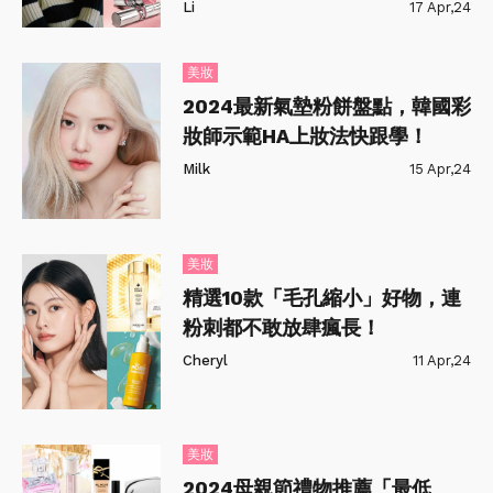
Li
17 Apr,24
美妝
2024最新氣墊粉餅盤點，韓國彩
妝師示範HA上妝法快跟學！
Milk
15 Apr,24
美妝
精選10款「毛孔縮小」好物，連
粉刺都不敢放肆瘋長！
Cheryl
11 Apr,24
美妝
2024母親節禮物推薦「最低