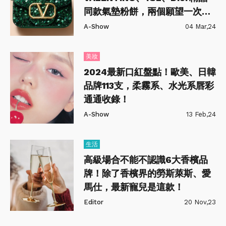
同款氣墊粉餅，兩個願望一次滿
足！
A-Show
04 Mar,24
美妝
2024最新口紅盤點！歐美、日韓
品牌113支，柔霧系、水光系唇彩
通通收錄！
A-Show
13 Feb,24
生活
高級場合不能不認識6大香檳品
牌！除了香檳界的勞斯萊斯、愛
馬仕，最新寵兒是這款！
Editor
20 Nov,23