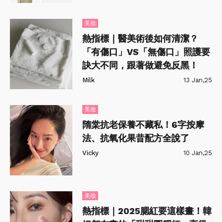
美妝
熱指標｜醫美術後如何清潔？
「有傷口」VS「無傷口」照護要
訣大不同，跟著做避免反黑！
Milk
13 Jan,25
美妝
隋棠抗老保養不藏私！6字按摩
法、抗氧化果昔配方全說了
Vicky
10 Jan,25
美妝
熱指標｜2025腮紅要這樣畫！韓