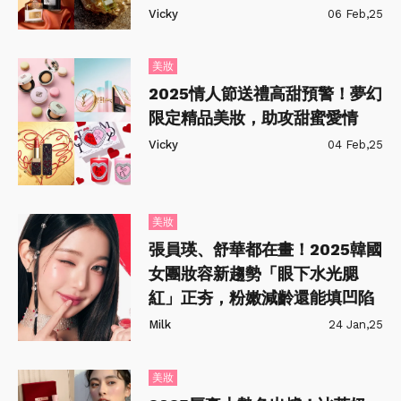
Vicky
06 Feb,25
美妝
2025情人節送禮高甜預警！夢幻
限定精品美妝，助攻甜蜜愛情
Vicky
04 Feb,25
美妝
張員瑛、舒華都在畫！2025韓國
女團妝容新趨勢「眼下水光腮
紅」正夯，粉嫩減齡還能填凹陷
Milk
24 Jan,25
美妝