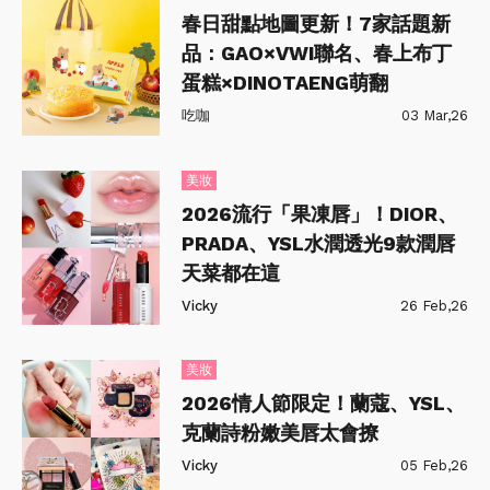
春日甜點地圖更新！7家話題新
品：GAO×VWI聯名、春上布丁
蛋糕×DINOTAENG萌翻
吃咖
03 Mar,26
美妝
2026流行「果凍唇」！DIOR、
PRADA、YSL水潤透光9款潤唇
天菜都在這
Vicky
26 Feb,26
美妝
2026情人節限定！蘭蔻、YSL、
克蘭詩粉嫩美唇太會撩
Vicky
05 Feb,26