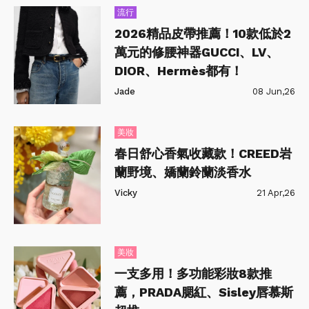
流行
2026精品皮帶推薦！10款低於2
萬元的修腰神器GUCCI、LV、
DIOR、Hermès都有！
Jade
08 Jun,26
美妝
春日舒心香氣收藏款！CREED岩
蘭野境、嬌蘭鈴蘭淡香水
Vicky
21 Apr,26
美妝
一支多用！多功能彩妝8款推
薦，PRADA腮紅、Sisley唇慕斯