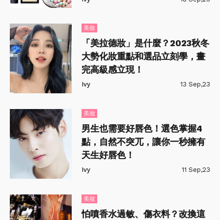
美妝
「美拉德妝」是什麼？2023秋冬
大勢化妝重點和選品立刻學，畫
完高級感立現！
Ivy
13 Sep,23
美妝
男生也需要好唇色！選色掌握4
點，自然不突兀，讓你一秒擁有
天生好唇色！
Ivy
11 Sep,23
美妝
怕噴香水過敏、傷衣料？改換這