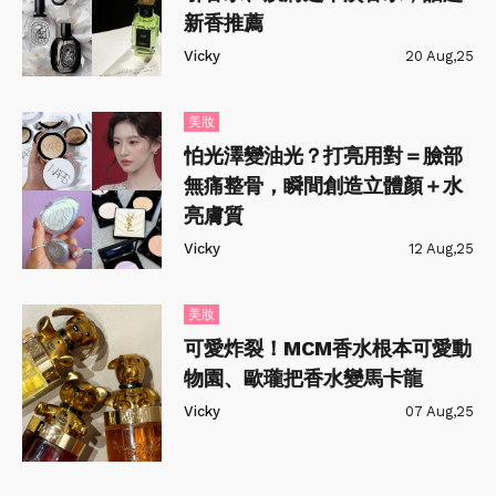
新香推薦
Vicky
20 Aug,25
美妝
怕光澤變油光？打亮用對＝臉部
無痛整骨，瞬間創造立體顏＋水
亮膚質
Vicky
12 Aug,25
美妝
可愛炸裂！MCM香水根本可愛動
物園、歐瓏把香水變馬卡龍
Vicky
07 Aug,25