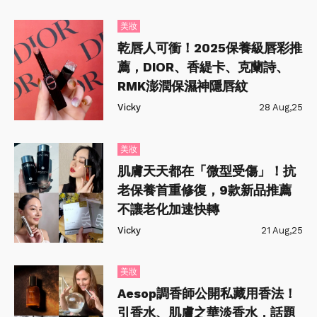
美妝
乾唇人可衝！2025保養級唇彩推
薦，DIOR、香緹卡、克蘭詩、
RMK澎潤保濕神隱唇紋
Vicky
28 Aug,25
美妝
肌膚天天都在「微型受傷」！抗
老保養首重修復，9款新品推薦
不讓老化加速快轉
Vicky
21 Aug,25
美妝
Aesop調香師公開私藏用香法！
引香水、肌膚之華淡香水，話題