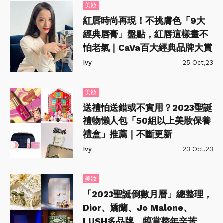
美妝
紅唇時尚再現！不挑膚色「9大
經典唇膏」盤點，紅唇這樣畫不
怕老氣｜CaVa百大經典品牌大賞
Ivy
25 Oct,23
美妝
送禮怕送錯或不實用？2023聖誕
禮物懶人包「50組以上美妝保養
禮盒」推薦｜不斷更新
Ivy
23 Oct,23
美妝
「2023聖誕倒數月曆」總整理，
Dior、嬌蘭、Jo Malone、
LUSH多品牌，犒賞整年辛苦看