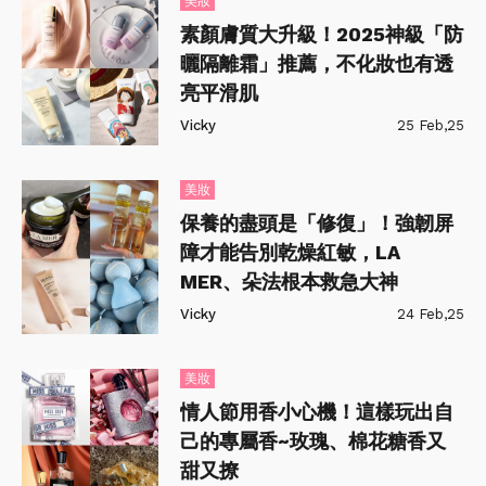
美妝
素顏膚質大升級！2025神級「防
曬隔離霜」推薦，不化妝也有透
亮平滑肌
Vicky
25 Feb,25
美妝
保養的盡頭是「修復」！強韌屏
障才能告別乾燥紅敏，LA
MER、朵法根本救急大神
Vicky
24 Feb,25
美妝
情人節用香小心機！這樣玩出自
己的專屬香~玫瑰、棉花糖香又
甜又撩