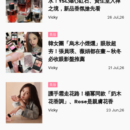
水！YSL熾心紅石、資生堂入禪
之境，新品香氛搶先看
Vicky
26 Jul,26
美妝
韓女團「烏木小煙燻」眼妝超
夯！張員瑛、薇娟都在畫～秋冬
必收眼影盤推薦
Vicky
21 Jul,26
美妝
護手霜走花路！楊冪同款「奶木
花香調」、Rose是親膚花香
Vicky
23 Jun,26