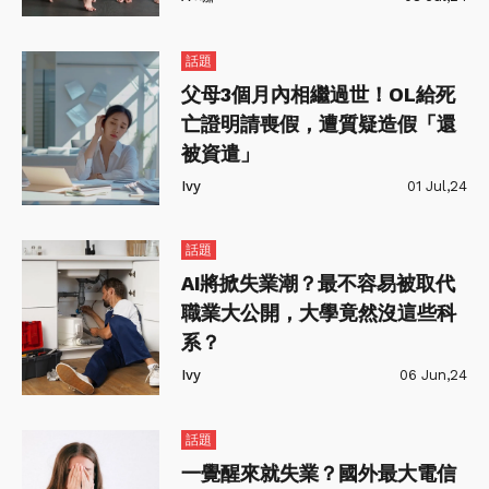
話題
父母3個月內相繼過世！OL給死
亡證明請喪假，遭質疑造假「還
被資遣」
Ivy
01 Jul,24
話題
AI將掀失業潮？最不容易被取代
職業大公開，大學竟然沒這些科
系？
Ivy
06 Jun,24
話題
一覺醒來就失業？國外最大電信