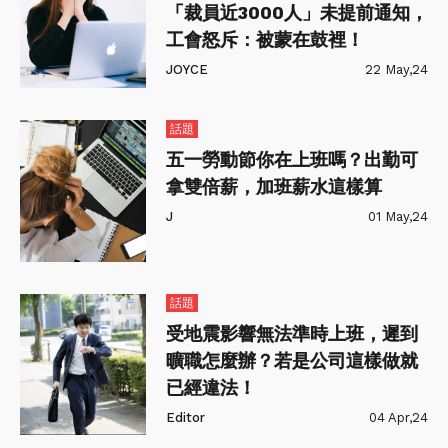
「裁員近3000人」未提前通知，
工會怒斥：被蒙在鼓裡！
JOYCE
22 May,24
話題
五一勞動節你在上班嗎？出勤可
拿雙倍薪，加班薪水這樣算
J
01 May,24
話題
受地震影響無法準時上班，遲到
曠職怎麼辦？若是公司這樣做就
已經違法！
Editor
04 Apr,24