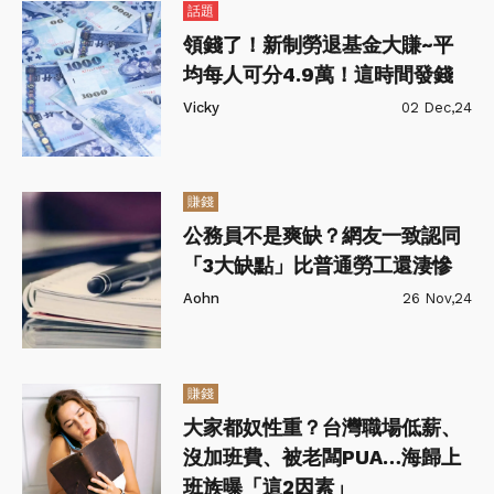
話題
領錢了！新制勞退基金大賺~平
均每人可分4.9萬！這時間發錢
Vicky
02 Dec,24
賺錢
公務員不是爽缺？網友一致認同
「3大缺點」比普通勞工還淒慘
Aohn
26 Nov,24
賺錢
大家都奴性重？台灣職場低薪、
沒加班費、被老闆PUA…海歸上
班族曝「這2因素」