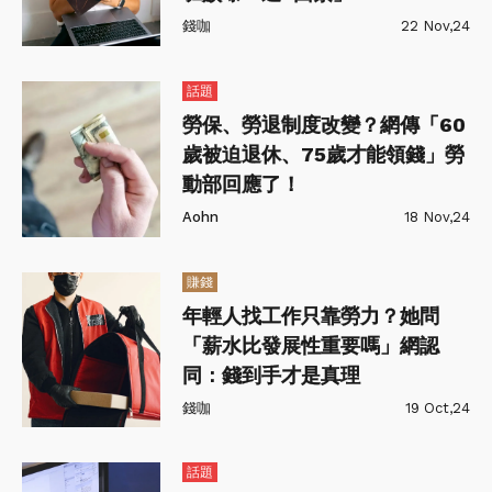
錢咖
22 Nov,24
話題
勞保、勞退制度改變？網傳「60
歲被迫退休、75歲才能領錢」勞
動部回應了！
Aohn
18 Nov,24
賺錢
年輕人找工作只靠勞力？她問
「薪水比發展性重要嗎」網認
同：錢到手才是真理
錢咖
19 Oct,24
話題