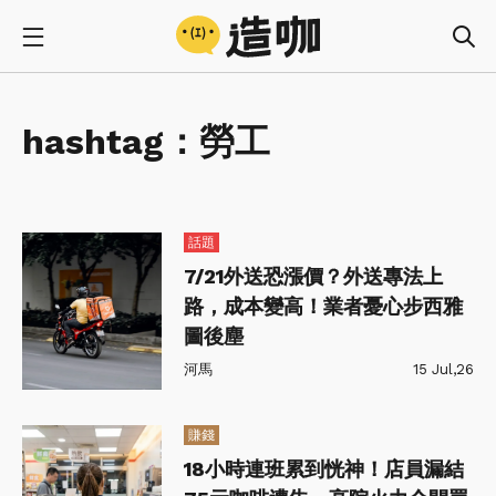
hashtag：
勞工
話題
7/21外送恐漲價？外送專法上
路，成本變高！業者憂心步西雅
圖後塵
河馬
15 Jul,26
賺錢
18小時連班累到恍神！店員漏結