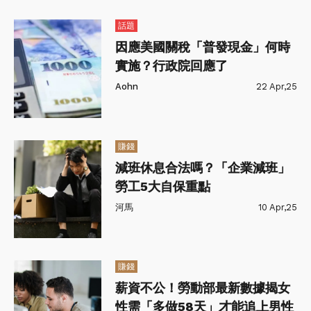
話題
因應美國關稅「普發現金」何時
實施？行政院回應了
Aohn
22 Apr,25
賺錢
減班休息合法嗎？「企業減班」
勞工5大自保重點
河馬
10 Apr,25
賺錢
薪資不公！勞動部最新數據揭女
性需「多做58天」才能追上男性