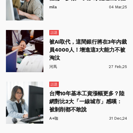
mila
04 Mar,25
話題
被AI取代，這間銀行將在3年內裁
員4000人！增進這3大能力不被
淘汰
河馬
27 Feb,25
話題
台灣10年基本工資漲幅更多？陸
網對比2大「一線城市」感嘆：
被剝削都不敢說
A+咖
31 Dec,24