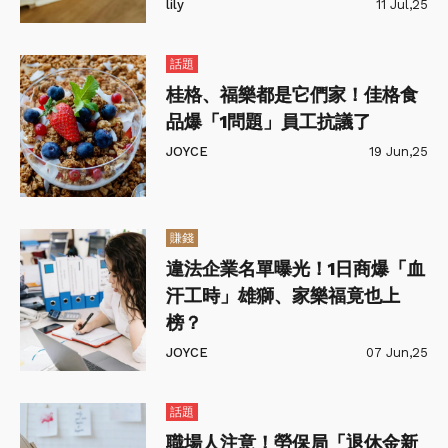
lily
11 Jul,25
話題
桂格、福樂都是它們家！佳格食
品爆「1問題」員工抗議了
JOYCE
19 Jun,25
賺錢
違法企業名單曝光！1日商爆「血
汗工時」雄獅、家樂福竟也上
榜？
JOYCE
07 Jun,25
話題
職場人注意！勞保局「退休金新