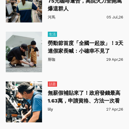
75元咖啡遭告，高院火力全開罵
爆這群人
河馬
05 Jul,26
生活
勞動節首度「全國一起放」！3天
連假家長喊：小確幸不見了
掰咖
29 Apr,26
話題
無薪假補貼來了！政府發錢最高
1.63萬，申請資格、方法一次看
lily
27 Apr,26