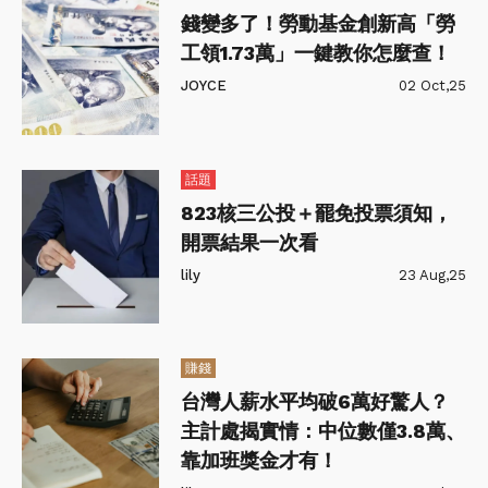
錢變多了！勞動基金創新高「勞
工領1.73萬」一鍵教你怎麼查！
JOYCE
02 Oct,25
話題
823核三公投＋罷免投票須知，
開票結果一次看
lily
23 Aug,25
賺錢
台灣人薪水平均破6萬好驚人？
主計處揭實情：中位數僅3.8萬、
靠加班獎金才有！