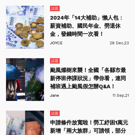
話題
2024年「14大補助」懶人包：
薪資補助、國民年金、勞退休
金，發錢時間一次看！
JOYCE
28 Dec,23
話題
颱風燦樹來襲！全國「各縣市最
新停班停課狀況」帶你看，連同
補班遇上颱風假怎辦Q&A！
Jane
11 Sep,21
話題
申請條件放寬啦！勞工紓困1萬元
新增「兩大族群」可請領，部分