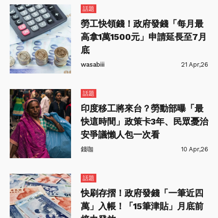
話題
勞工快領錢！政府發錢「每月最
高拿1萬1500元」申請延長至7月
底
wasabiii
21 Apr,26
話題
印度移工將來台？勞動部曝「最
快這時間」政策卡3年、民眾憂治
安爭議懶人包一次看
錢咖
10 Apr,26
話題
快刷存摺！政府發錢「一筆近四
萬」入帳！「15筆津貼」月底前