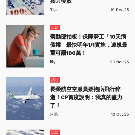
接力發放
Taja
19 Dec,25
話題
勞動部拍板！保障勞工「10天病
假權」最快明年1/1實施，違規最
重可罰100萬！
lily
20 Nov,25
話題
長榮航空空服員疑抱病飛行猝
逝！CP首度說明：我真的盡力
了！
河馬
13 Oct,25
話題