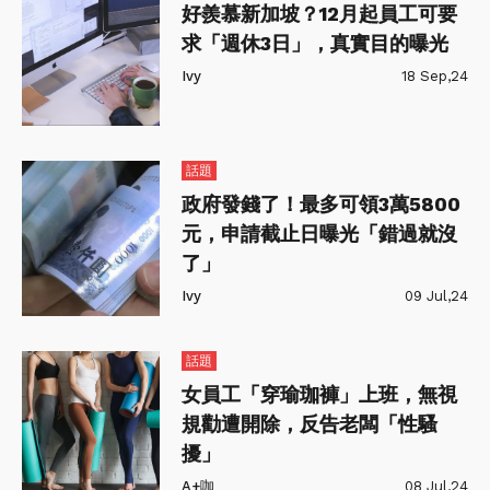
好羨慕新加坡？12月起員工可要
求「週休3日」，真實目的曝光
Ivy
18 Sep,24
話題
政府發錢了！最多可領3萬5800
元，申請截止日曝光「錯過就沒
了」
Ivy
09 Jul,24
話題
女員工「穿瑜珈褲」上班，無視
規勸遭開除，反告老闆「性騷
擾」
A+咖
08 Jul,24