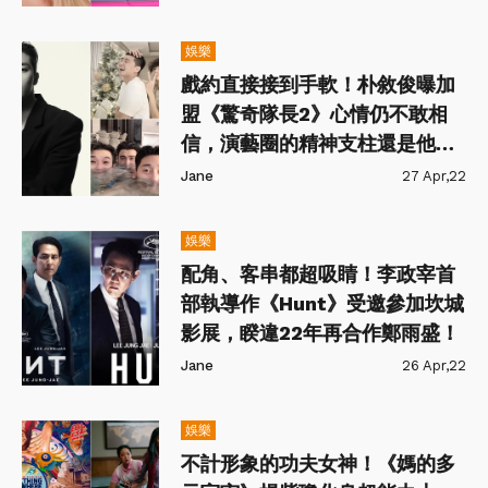
娛樂
戲約直接接到手軟！朴敘俊曝加
盟《驚奇隊長2》心情仍不敢相
信，演藝圈的精神支柱還是他
們！
Jane
27 Apr,22
娛樂
配角、客串都超吸睛！李政宰首
部執導作《Hunt》受邀參加坎城
影展，睽違22年再合作鄭雨盛！
Jane
26 Apr,22
娛樂
不計形象的功夫女神！《媽的多