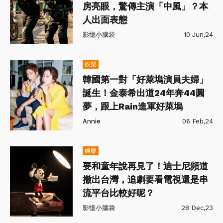
房亮眼，驚傳主演「中風」？本
人出面表態
影憶小腦袋
10 Jun,24
娛樂
韓國第一對「好萊塢演員夫婦」
誕生！金泰希出道24年奔44圓
夢，跟上Rain進軍好萊塢
Annie
06 Feb,24
娛樂
要和童年說再見了！迪士尼頻道
撤出台灣，追劇要看電視還是串
流平台比較好呢？
影憶小腦袋
28 Dec,23