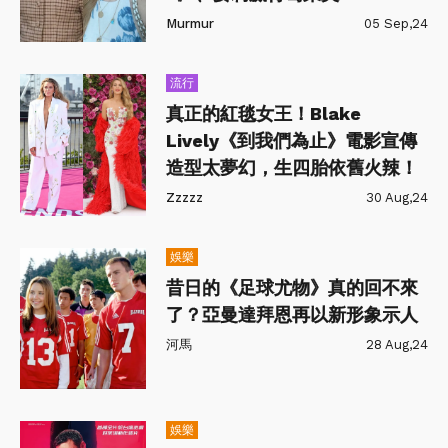
Murmur
05 Sep,24
流行
真正的紅毯女王！Blake
Lively《到我們為止》電影宣傳
造型太夢幻，生四胎依舊火辣！
Zzzzz
30 Aug,24
娛樂
昔日的《足球尤物》真的回不來
了？亞曼達拜恩再以新形象示人
河馬
28 Aug,24
娛樂