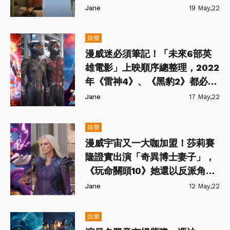
Jane
19 May,22
娛樂
漫威迷必須筆記！「未來6部英
雄電影」上映順序總整理，2022
年《雷神4》、《黑豹2》都必
看！
Jane
17 May,22
娛樂
漫威宇宙又一大咖加盟！莎莉賽
隆證實出演「奇異博士妻子」，
《玩命關頭10》她還以反派角回
歸！
Jane
12 May,22
娛樂