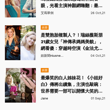
眼，光看主演神顏網嗨翻：最完
美的選角❤️
艾瑪華倒
26 Oct,21
娛樂
是雙胞胎複製人？！瑞絲薇斯朋
21歲女兒「神傳承媽媽美貌」，
網看傻：穿越時空演《金法尤
物》了
妞新聞niusnews
04 Oct,21
娛樂
最爆笑的白人姊妹花！《小姐好
白》傳將出續集，主演也敲碗：
世界需要一部可以開懷大笑的電
影！
Jane
01 Sep,21