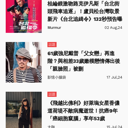
桂綸鎂激吻路克伊凡斯「台北街
頭飛車追逐」！盧貝松台灣取景
新片《台北追緝令》132秒預告曝
Murmur
02 Aug,24
話題
61歲強尼戴普「父女戀」再進
階？與相差33歲嫩模戀情傳出後
「親臉照」被刪
影憶小腦袋
17 Jul,24
話題
《飛越比佛利》好萊塢女星香儂
道荷堤不敵病魔逝世！抗癌9年
「癌細胞竄腦」享年53歲
大咖
15 Jul,24