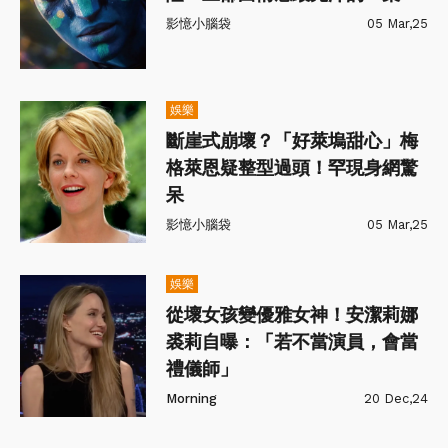
影憶小腦袋
05 Mar,25
娛樂
斷崖式崩壞？「好萊塢甜心」梅
格萊恩疑整型過頭！罕現身網驚
呆
影憶小腦袋
05 Mar,25
娛樂
從壞女孩變優雅女神！安潔莉娜
裘莉自曝：「若不當演員，會當
禮儀師」
Morning
20 Dec,24