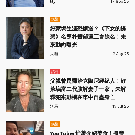
lily
17 Sep,25
娛樂
好萊塢生涯恐斷送？《下女的誘
惑》名導朴贊郁遭工會除名！未
來動向曝光
大咖
12 Aug,25
話題
父親曾是喬治克隆尼經紀人！好
萊塢富二代肢解妻子一家，未解
釋犯案動機在牢中自盡身亡
河馬
15 Jul,25
娛樂
YouTuber忙著介紹美食！身旁