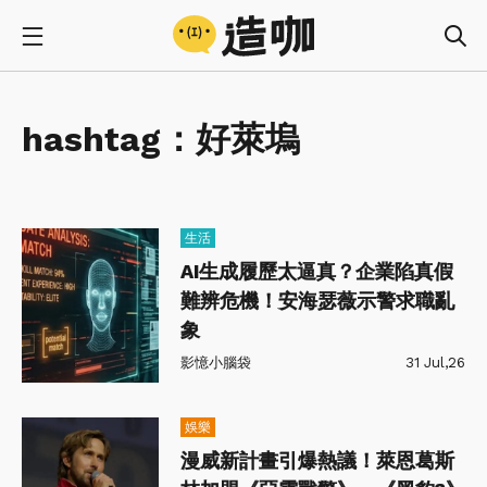
hashtag：
好萊塢
生活
AI生成履歷太逼真？企業陷真假
難辨危機！安海瑟薇示警求職亂
象
影憶小腦袋
31 Jul,26
娛樂
漫威新計畫引爆熱議！萊恩葛斯