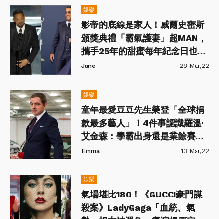
娛樂
影帝的底線是家人！威爾史密斯
頒獎典禮「霸氣護妻」超MAN，
攜手25年的甜蜜每年紀念日也不
缺席❤️
Jane
28 Mar,22
娛樂
童年最愛豆豆先生榮登「全球捐
款最多藝人」！4件事認識羅溫·
艾金森：學霸出身還是業餘賽車
手！
Emma
13 Mar,22
娛樂
氣場堪比180！《GUCCI豪門謀
殺案》LadyGaga「血統、氣