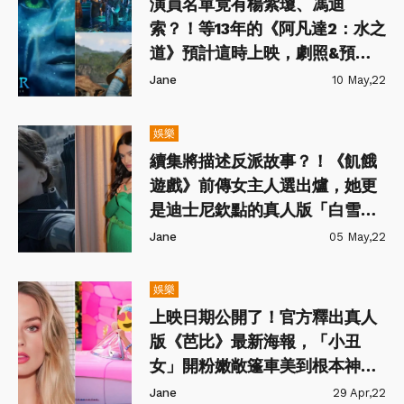
演員名單竟有楊紫瓊、馮迪
索？！等13年的《阿凡達2：水之
道》預計這時上映，劇照&預告
華麗公開
Jane
10 May,22
娛樂
續集將描述反派故事？！《飢餓
遊戲》前傳女主人選出爐，她更
是迪士尼欽點的真人版「白雪公
主」！
Jane
05 May,22
娛樂
上映日期公開了！官方釋出真人
版《芭比》最新海報，「小丑
女」開粉嫩敞篷車美到根本神選
角！
Jane
29 Apr,22