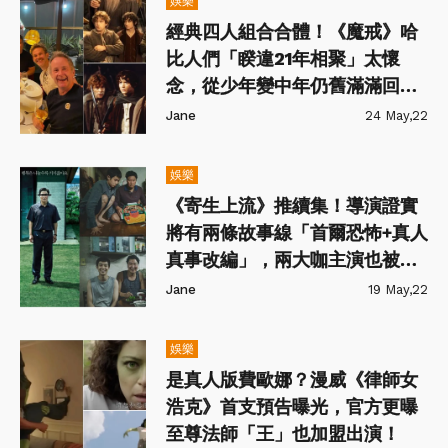
娛樂
經典四人組合合體！《魔戒》哈
比人們「睽違21年相聚」太懷
念，從少年變中年仍舊滿滿回憶
殺！
Jane
24 May,22
娛樂
《寄生上流》推續集！導演證實
將有兩條故事線「首爾恐怖+真人
真事改編」，兩大咖主演也被揭
露！
Jane
19 May,22
娛樂
是真人版費歐娜？漫威《律師女
浩克》首支預告曝光，官方更曝
至尊法師「王」也加盟出演！