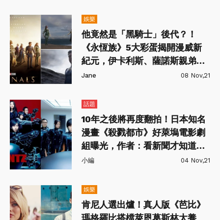
娛樂
他竟然是「黑騎士」後代？！
《永恆族》5大彩蛋揭開漫威新
紀元，伊卡利斯、薩諾斯親弟都
藏玄機！
Jane
08 Nov,21
話題
10年之後將再度翻拍！日本知名
漫畫《殺戮都市》好萊塢電影劇
組曝光，作者：看新聞才知道
（笑）
小編
04 Nov,21
娛樂
肯尼人選出爐！真人版《芭比》
瑪格羅比搭檔萊恩葛斯林太養