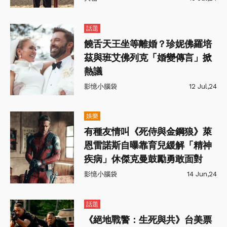
話題
饒舌天王坐等離婚？珍妮佛羅培
茲與班艾佛列克「婚變傳言」掀
熱議
影憶小腦袋
12 Jul,24
娛樂
有種友情叫《死侍與金鋼狼》萊
恩雷諾斯自曝靠育兒緩解「精神
疾病」休傑克曼鼓勵勇敢面對
影憶小腦袋
14 Jun,24
話題
《絕地戰警：生死與共》台美票