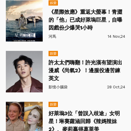
娛樂
《星際效應》重返大螢幕！青澀
的「他」已成好萊塢巨星，自曝
因戲份少爆哭1小時
河馬
14 Nov,24
娛樂
許太太們嗨翻！許光漢有望演出
漫威《尚氣2》！邊服役邊苦練
英文
影憶小腦袋
28 Oct,24
娛樂
好萊塢3位「曾誤入歧途」女明
星！琳賽蘿涵回歸《辣媽辣妹
2》、麥莉贏得葛萊美