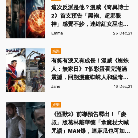
這次反派是他？漫威《奇異博士
2》首支預告「黑袍、超邪眼
神」感覺不妙，連緋紅女巫也將
強勢回歸！
Emma
26 Dec,21
娛樂
有笑有淚又有成長！漫威《蜘蛛
人：無家日》7個彩蛋看完滿滿
震撼，回朔漫畫蜘蛛人和猛毒是
宿敵？
Jane
16 Dec,21
娛樂
《怪獸3》前導預告釋出！「麥
叔」版葛林戴華德「拿魔杖大喊
咒語」MAN爆，連麻瓜也可加入