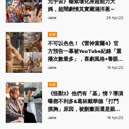
元宇宙》楊紫瓊化身超能力大
媽，超鬧劇情其實藏滿洋蔥～
Jane
26 Apr,22
娛樂
不可以色色！《雷神索爾4》官
方預告一幕被YouTube紀錄「重
播次數最多」，喜劇風格+養眼畫
面太期待❤️
Jane
19 Apr,22
娛樂
《怪獸3》他們有「基」情？導演
曝鄧不利多&葛林戴華德「打鬥
摸胸」原因，被刪畫面還是親吻
戲？！
Jane
18 Apr,22