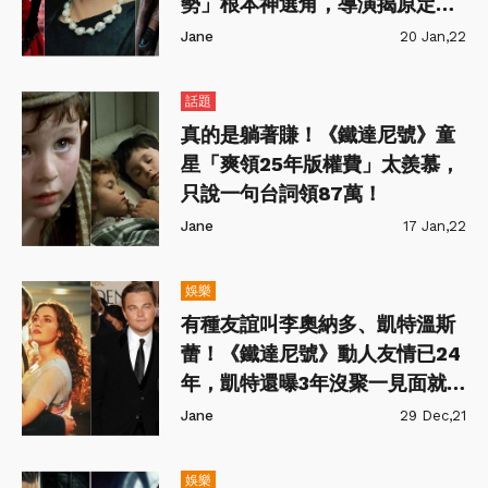
勢」根本神選角，導演揭原定女
主其實是她！
Jane
20 Jan,22
話題
真的是躺著賺！《鐵達尼號》童
星「爽領25年版權費」太羨慕，
只說一句台詞領87萬！
Jane
17 Jan,22
娛樂
有種友誼叫李奧納多、凱特溫斯
蕾！《鐵達尼號》動人友情已24
年，凱特還曝3年沒聚一見面就爆
哭！
Jane
29 Dec,21
娛樂