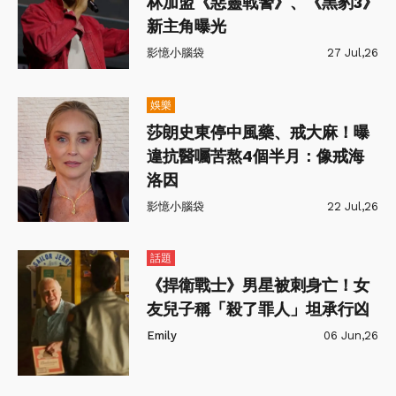
林加盟《惡靈戰警》、《黑豹3》
新主角曝光
影憶小腦袋
27 Jul,26
娛樂
莎朗史東停中風藥、戒大麻！曝
違抗醫囑苦熬4個半月：像戒海
洛因
影憶小腦袋
22 Jul,26
話題
《捍衛戰士》男星被刺身亡！女
友兒子稱「殺了罪人」坦承行凶
Emily
06 Jun,26