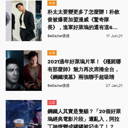
娛樂
朴太太要變更多了怎麼辦！朴敘
俊被爆要加盟漫威《驚奇隊
長》，進軍好萊塢的還有這6位
韓星！
Bella.tw儂儂
17 Jun,21
娛樂
2021過年好萊塢片單！《殭屍哪
有那麼帥》魅力再次席捲全台，
《鋼鐵墳墓》兩強聯手超吸睛
Bella.tw儂儂
27 Jan,21
話題
鋼鐵人其實是隻貓？「20個好萊
塢經典電影片段」遭亂入，阿拉
丁神燈變成罐罐被叼走了！？