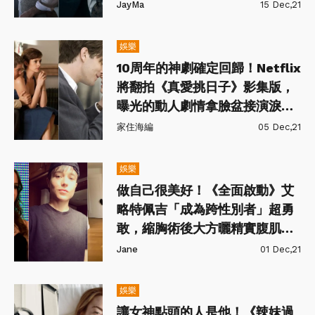
戰鬥？
JayMa
15 Dec,21
娛樂
10周年的神劇確定回歸！Netflix
將翻拍《真愛挑日子》影集版，
曝光的動人劇情拿臉盆接演淚都
不夠用！
家住海編
05 Dec,21
娛樂
做自己很美好！《全面啟動》艾
略特佩吉「成為跨性別者」超勇
敢，縮胸術後大方曬精實腹肌網
讚爆！
Jane
01 Dec,21
娛樂
讓女神點頭的人是他！《辣妹過