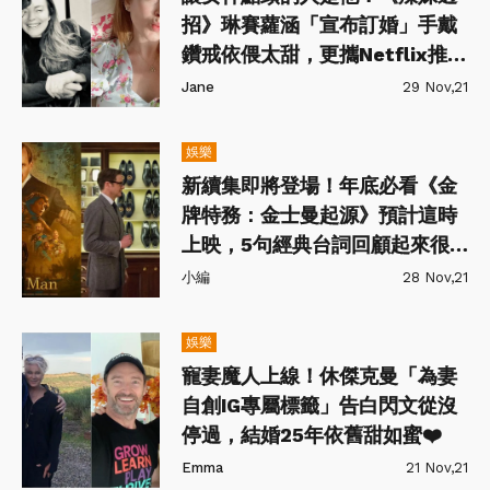
招》琳賽蘿涵「宣布訂婚」手戴
鑽戒依偎太甜，更攜Netflix推新
作品！
Jane
29 Nov,21
娛樂
新續集即將登場！年底必看《金
牌特務：金士曼起源》預計這時
上映，5句經典台詞回顧起來很
有感～
小編
28 Nov,21
娛樂
寵妻魔人上線！休傑克曼「為妻
自創IG專屬標籤」告白閃文從沒
停過，結婚25年依舊甜如蜜❤️
Emma
21 Nov,21