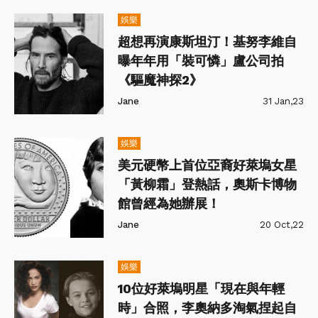
娛樂
超想再演康斯坦汀！基努李維自
曝年年用「裝可憐」盧公司拍
《驅魔神探2》
Jane
31 Jan,23
娛樂
美元硬幣上首位亞裔好萊塢女星
「黃柳霜」登熱話，奧斯卡博物
館曾經為她辦展！
Jane
20 Oct,22
娛樂
10位好萊塢明星「現在與年輕
時」合照，李奧納多淘氣捏起自