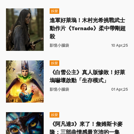
娛樂
進軍好萊塢！木村光希挑戰武士
動作片《Tornado》柔中帶剛超
殺
影憶小腦袋
10 Apr,25
娛樂
《白雪公主》真人版慘敗！好萊
塢嚇壞啟動「生存模式」
影憶小腦袋
01 Apr,25
娛樂
《阿凡達3》來了！詹姆斯卡麥
隆：三部曲情感最充沛的一集