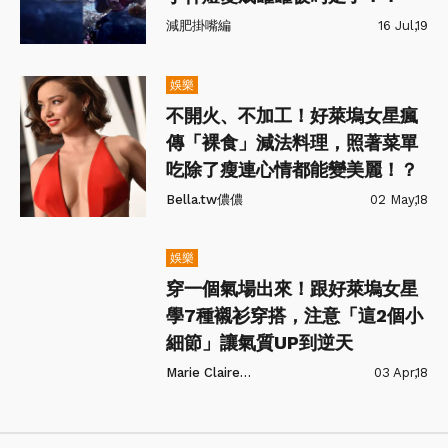
減肥掛嘴編
16 Jul,19
娛樂
不開火、不加工！好萊塢女星瘋
傳「裸食」減法料理，照著菜單
吃除了瘦連心情都能變美麗！？
Bella.tw儂儂
02 May,18
娛樂
穿一個氣場出來！跟好萊塢女星
學7種襯衫穿搭，注意「這2個小
細節」讓氣質UP到逆天
Marie Claire美麗佳人
03 Apr,18