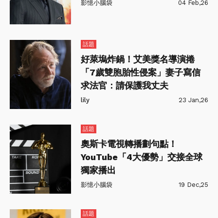
影憶小腦袋
04 Feb,26
話題
好萊塢炸鍋！艾美獎名導演捲
「7歲雙胞胎性侵案」妻子寫信
求法官：請保護我丈夫
lily
23 Jan,26
話題
奧斯卡電視轉播劃句點！
YouTube「4大優勢」交接全球
獨家播出
影憶小腦袋
19 Dec,25
話題