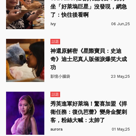
坐「好萊塢巨星」沒發現，網急
了：快往後看啊
Ivy
06 Jun,25
話題
神還原解密《星際寶貝：史迪
奇》迪士尼真人版催淚爆笑大成
功
影憶小腦袋
23 May,25
話題
秀英進軍好萊塢！驚喜加盟《捍
衛任務：復仇芭蕾》變身金髮刺
客，粉絲大喊：太帥了
aurora
01 May,25