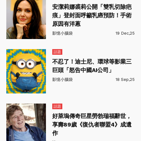
安潔莉娜裘莉公開「雙乳切除疤
痕」登封面呼籲乳癌預防！手術
原因有洋蔥
影憶小腦袋
19 Dec,25
話題
不忍了！迪士尼、環球等影業三
巨頭「怒告中國AI公司」
影憶小腦袋
18 Sep,25
話題
好萊塢傳奇巨星勞勃瑞福辭世，
享壽89歲《復仇者聯盟4》成遺
作