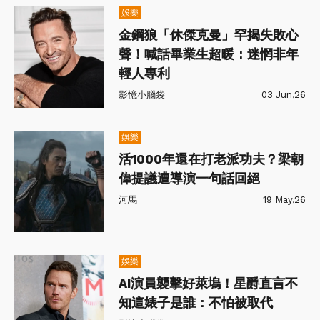
娛樂
金鋼狼「休傑克曼」罕揭失敗心
聲！喊話畢業生超暖：迷惘非年
輕人專利
影憶小腦袋
03 Jun,26
娛樂
活1000年還在打老派功夫？梁朝
偉提議遭導演一句話回絕
河馬
19 May,26
娛樂
AI演員襲擊好萊塢！星爵直言不
知這婊子是誰：不怕被取代