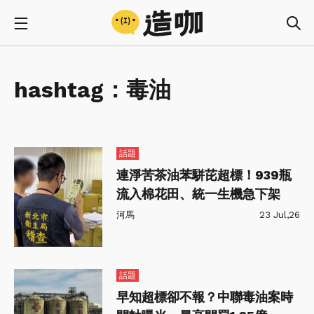
hashtag：
毒油
話題
連淨苦茶油苯駢芘超標！939瓶
流入棉花田、統一生機急下架
河馬
23 Jul,26
話題
早知超標卻不報？中聯毒油案時