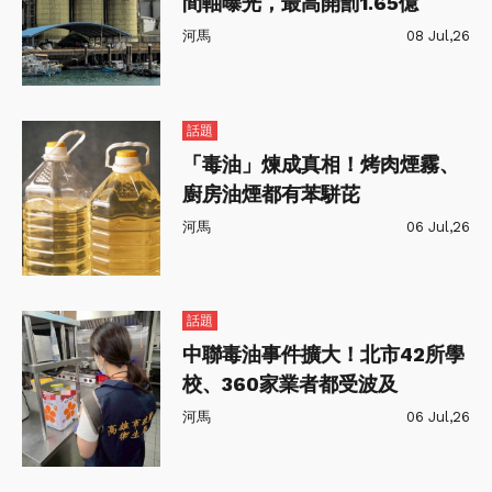
間軸曝光，最高開罰1.65億
河馬
08 Jul,26
話題
「毒油」煉成真相！烤肉煙霧、
廚房油煙都有苯駢芘
河馬
06 Jul,26
話題
中聯毒油事件擴大！北市42所學
校、360家業者都受波及
河馬
06 Jul,26