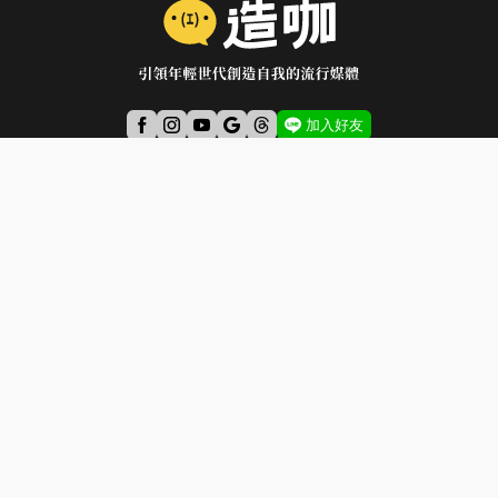
加入好友
東森電視集團 版權所有 © 2024 All Rights Reserved.
重要聲明：任何未經本公司同意或授權，擅自抄襲、剽竊本公司報導、文章或
照片，
本公司為遏止抄襲歪風，維護創作秩序，一定會向法院提起民刑訴訟追究相關
法律責任，絕不寬貸。
造咖主理人
關於我們
聯絡我們
使用者條款與隱私權聲明
© 2024 Eastern Broadcasting Co., Ltd.