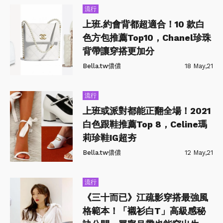
流行
上班.約會背都超適合！10 款白
色方包推薦Top10，Chanel珍珠
背帶讓穿搭更加分
Bella.tw儂儂
18 May,21
流行
上班或派對都能正翻全場！2021
白色跟鞋推薦Top 8，Celine瑪
莉珍鞋IG超夯
Bella.tw儂儂
12 May,21
流行
《三十而已》江疏影穿搭最強風
格範本！「襯衫白T」高級感秘