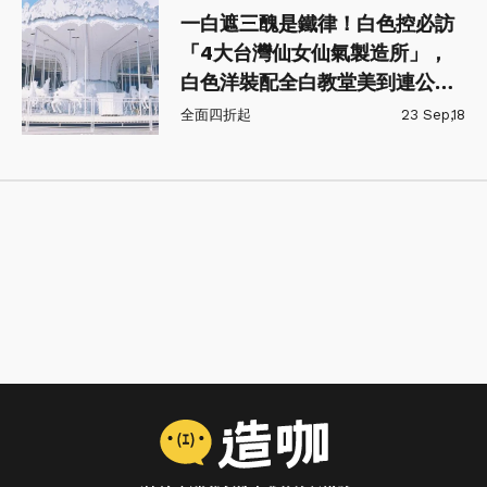
一白遮三醜是鐵律！白色控必訪
「4大台灣仙女仙氣製造所」，
白色洋裝配全白教堂美到連公主
都忌妒你惹！
全面四折起
23 Sep,18