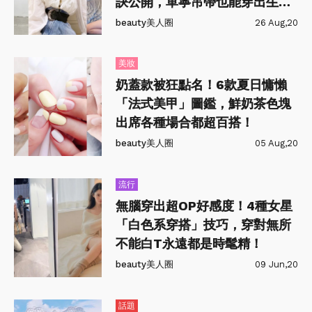
訣公開，單寧吊帶也能穿出生活
時尚感！
beauty美人圈
26 Aug,20
美妝
奶蓋款被狂點名！6款夏日慵懶
「法式美甲」圖鑑，鮮奶茶色塊
出席各種場合都超百搭！
beauty美人圈
05 Aug,20
流行
無腦穿出超OP好感度！4種女星
「白色系穿搭」技巧，穿對無所
不能白T永遠都是時髦精！
beauty美人圈
09 Jun,20
話題