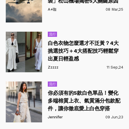
裝」松山機場揭密5大關鍵原因
A+咖
08 Mar,25
流行
白色衣物怎麼選才不泛黃？4大
挑選技巧＋4大搭配技巧輕鬆穿
出夏日輕盈感
Zzzzz
11 Sep,24
流行
你必須有的5款白色單品！變化
多端棉質上衣、氣質滿分包款配
件，讓你徹底愛上白色穿搭
Jennifer
09 Jun,23