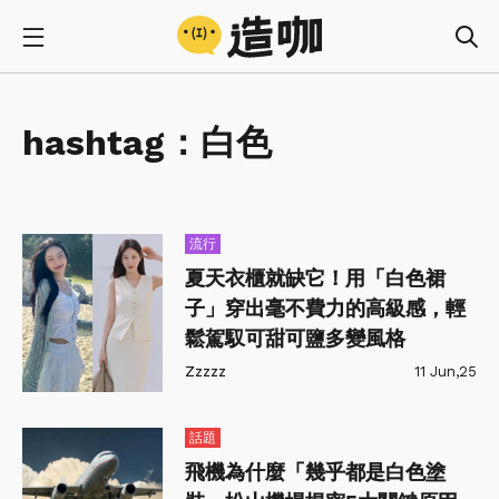
hashtag：
白色
流行
夏天衣櫃就缺它！用「白色裙
子」穿出毫不費力的高級感，輕
鬆駕馭可甜可鹽多變風格
Zzzzz
11 Jun,25
話題
飛機為什麼「幾乎都是白色塗