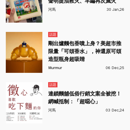
聲明提油救火、羊編再次滅火
河馬
30 Jan,26
話題
剛出爐麵包香噴上身？美超市推
限量「可頌香水」，神還原可頌
造型瓶身超吸睛
Murmur
06 Dec,25
話題
連鎖麵舖低俗行銷文案全被挖！
網喊抵制：「超噁心」
河馬
03 Dec,24