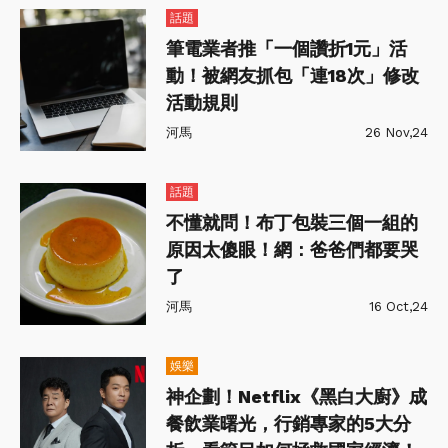
話題
筆電業者推「一個讚折1元」活
動！被網友抓包「連18次」修改
活動規則
河馬
26 Nov,24
話題
不懂就問！布丁包裝三個一組的
原因太傻眼！網：爸爸們都要哭
了
河馬
16 Oct,24
娛樂
神企劃！Netflix《黑白大廚》成
餐飲業曙光，行銷專家的5大分