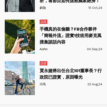
析，看節目如何拯救國家經濟！
劇咖
15 Oct,24
話題
手機真的在偷聽？FB合作夥伴
「簡報外流」證實1技術用麥克風
搜集談話內容
Aohn
04 Sep,24
話題
賈永婕將出任台北101董事長？行
政院已證實，原因曝光
河馬
22 Aug,24