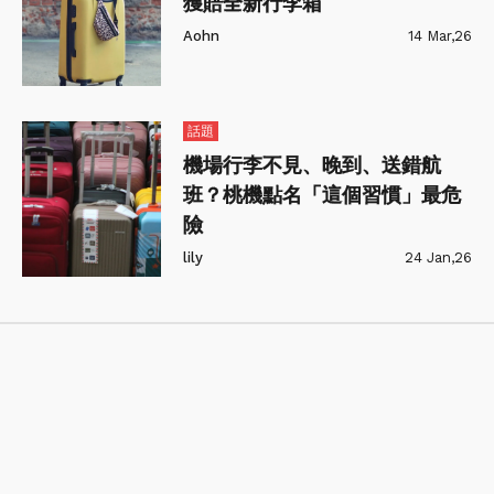
獲賠全新行李箱
Aohn
14 Mar,26
話題
機場行李不見、晚到、送錯航
班？桃機點名「這個習慣」最危
險
lily
24 Jan,26