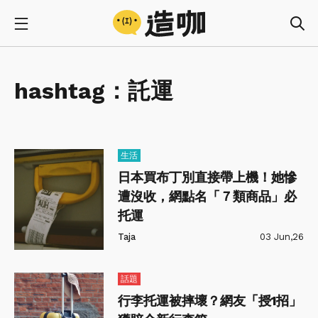
hashtag：
託運
生活
日本買布丁別直接帶上機！她慘
遭沒收，網點名「７類商品」必
托運
Taja
03 Jun,26
話題
行李托運被摔壞？網友「授1招」