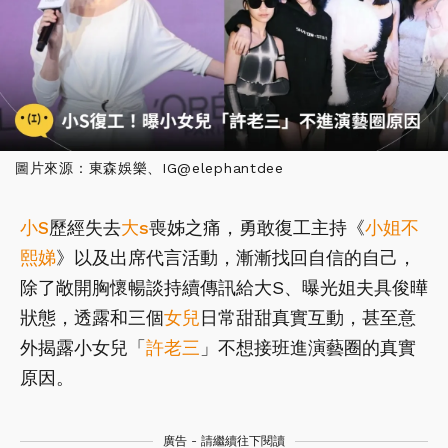
圖片來源：東森娛樂、IG@elephantdee
小S
歷經失去
大s
喪姊之痛，勇敢復工主持《
小姐不
熙娣
》以及出席代言活動，漸漸找回自信的自己，
除了敞開胸懷暢談持續傳訊給大S、曝光姐夫具俊曄
狀態，透露和三個
女兒
日常甜甜真實互動，甚至意
外揭露小女兒「
許老三
」不想接班進演藝圈的真實
原因。
廣告 - 請繼續往下閱讀