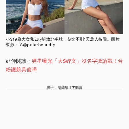
小S19歲大女兒Elly解放北半球，貼文不到1天萬人按讚。圖片
來源：IG@polarbearelly
延伸閱讀：
男星曝光「大S碑文」沒名字掀論戰！台
粉護航具俊曄
廣告 - 請繼續往下閱讀