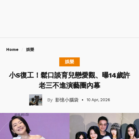
Home
娛樂
娛樂
小S復工！鬆口談育兒戀愛觀、曝14歲許
老三不進演藝圈內幕
影憶小腦袋
10 Apr, 2026