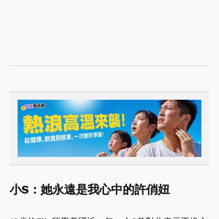
小S：她永遠是我心中的許俏妞