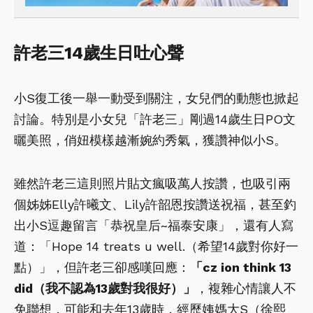
許老三14歲生日吐心聲
小S復工後一舉一動受到關注，女兒們的動態也掀起
討論。特別是小女兒「許老三」剛過14歲生日PO文
曬美照，俏妞模樣越漸婉約秀氣，獲讚神似小S。
雖然許老三這則照片貼文瘋吸萬人按讚，也吸引兩
個姊姊Elly許曦文、Lily許韶恩按讚送祝福，甚至釣
出小S逗趣留言「恭祝皇后~福泰安康」，還有人寫
道：「Hope 14 treats u well.（希望14歲對你好一
點）」，但許老三卻感嘆回應：
「cz ion think 13
did（我不認為13歲對我很好）」
，複雜心情讓人不
免聯想，可能和去年13歲時，經歷姨媽大S（徐熙