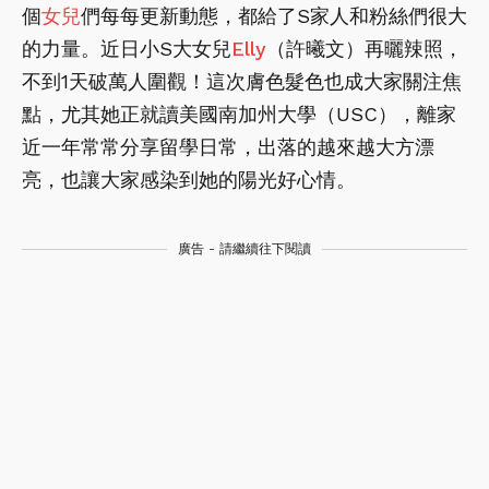
個
女兒
們每每更新動態，都給了S家人和粉絲們很大
的力量。近日小S大女兒
Elly
（許曦文）再曬辣照，
不到1天破萬人圍觀！這次膚色髮色也成大家關注焦
點，尤其她正就讀美國南加州大學（USC），離家
近一年常常分享留學日常，出落的越來越大方漂
亮，也讓大家感染到她的陽光好心情。
廣告 - 請繼續往下閱讀