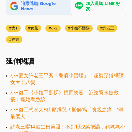
追蹤造咖 Google
加入造咖 LINE 好
News
友
大s
女兒
小S
小姐不熙娣
許老三
媽媽
延伸閱讀
小S愛女許老三罕秀「香肩小蠻腰」！超齡穿搭網讚
女大十八變
小S復工《小姐不熙娣》找回笑容！淚謝賈永婕救
援：逼她看急診
小S復工想念大S街頭爆哭！醫師揭「喪親之痛」1事
最磨人
許老三曬14歲生日美照！不到1天2萬按讚，釣媽媽小