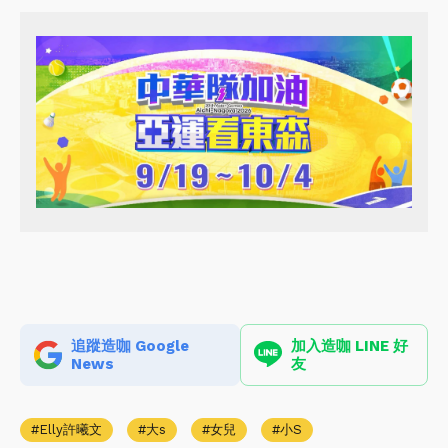
追蹤造咖 Google
加入造咖 LINE 好
News
友
Elly許曦文
大s
女兒
小S