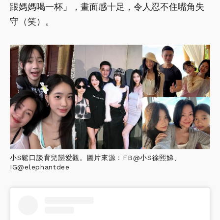
跟媽媽喝一杯」，畫面感十足，令人忍不住嘴角失
守（笑）。
小S鬆口談育兒戀愛觀。圖片來源：FB@小S徐熙娣、
IG@elephantdee