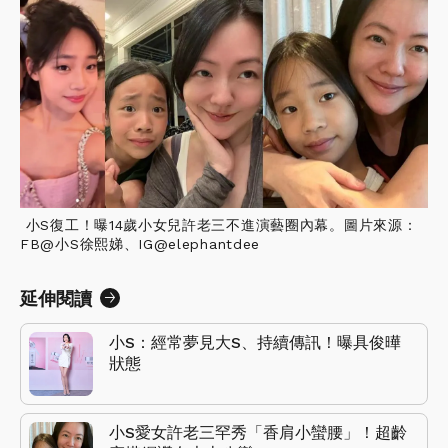
小S復工！曝14歲小女兒許老三不進演藝圈內幕。圖片來源：
FB@小S徐熙娣、IG@elephantdee
延伸閱讀
小S：經常夢見大S、持續傳訊！曝具俊曄
狀態
小S愛女許老三罕秀「香肩小蠻腰」！超齡