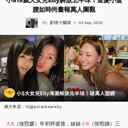
小S19歲大女兒Elly解放北半球！金髮小蠻
腰如時尚畫報萬人圍觀
影憶小腦袋
03 Sep, 2025
圖片來源：IG@polarbearelly
大S
（徐熙媛）年初猝逝後，妹妹
小S
（徐熙娣）三