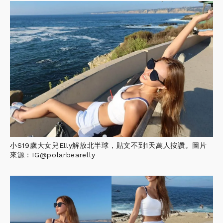
小S19歲大女兒Elly解放北半球，貼文不到1天萬人按讚。圖片
來源：IG@polarbearelly