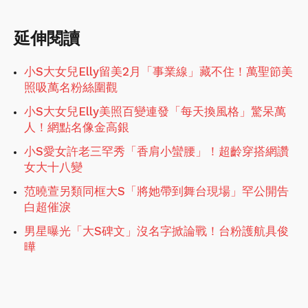
延伸閱讀
小S大女兒Elly留美2月「事業線」藏不住！萬聖節美
照吸萬名粉絲圍觀
小S大女兒Elly美照百變連發「每天換風格」驚呆萬
人！網點名像金高銀
小S愛女許老三罕秀「香肩小蠻腰」！超齡穿搭網讚
女大十八變
范曉萱另類同框大S「將她帶到舞台現場」罕公開告
白超催淚
男星曝光「大S碑文」沒名字掀論戰！台粉護航具俊
曄