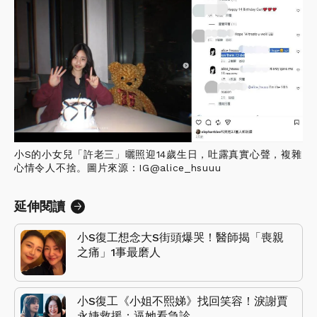
小S的小女兒「許老三」曬照迎14歲生日，吐露真實心聲，複雜
心情令人不捨。圖片來源：IG@alice_hsuuu
延伸閱讀
小S復工想念大S街頭爆哭！醫師揭「喪親
之痛」1事最磨人
小S復工《小姐不熙娣》找回笑容！淚謝賈
永婕救援：逼她看急診