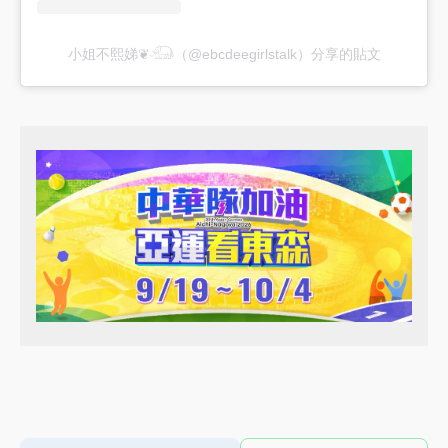
小姐不熙娣❦𓃰（@ebcdeegirlstalk）分享的貼文