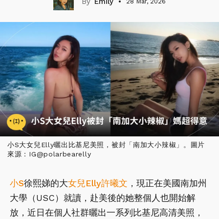
Emily
28 Mar, 2026
小S大女兒Elly曬出比基尼美照，被封「南加大小辣椒」。圖片
來源：IG@polarbearelly
小S
徐熙娣的大
女兒
Elly許曦文
，現正在美國南加州
大學（USC）就讀，赴美後的她整個人也開始解
放，近日在個人社群曬出一系列比基尼高清美照，