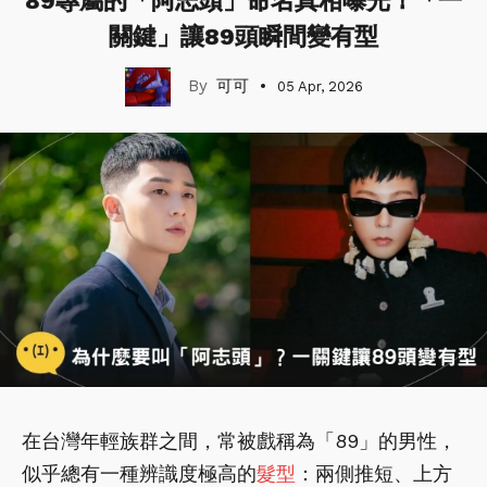
89專屬的「阿志頭」命名真相曝光！「一
關鍵」讓89頭瞬間變有型
可可
05 Apr, 2026
在台灣年輕族群之間，常被戲稱為「89」的男性，
似乎總有一種辨識度極高的
髮型
：兩側推短、上方