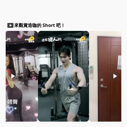
smart_display
來觀賞造咖的 Short 吧！
play_arrow
play_arrow
play_arrow