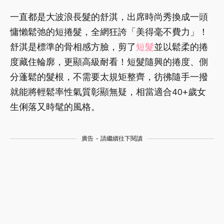
一直都是大波浪長髮的舒淇，出席時尚秀換成一頭
慵懶鬆弛的短捲髮，全網狂誇「美得毫不費力」！
舒淇是標準的骨相感方臉，剪了
短髮
並以鬆柔的捲
度藏住輪廓，更顯高級耐看！短髮隨興的捲度、側
分蓬鬆的髮根，不需要太規矩整齊，彷彿隨手一撥
就能將輕鬆率性氣質彰顯無疑，相當適合40+歲女
生俐落又時髦的風格。
廣告 - 請繼續往下閱讀