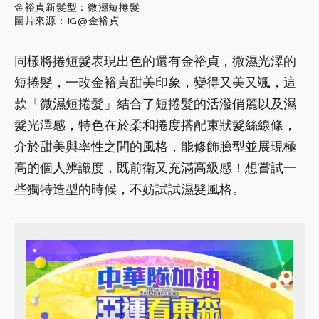
金裕貞新髮型：微濕短捲髮
圖片來源：IG@金裕貞
同樣將捲短髮表現出色的還有金裕貞，微濕光澤的
短捲髮，一改金裕貞甜美印象，變得又美又颯，這
款「微濕短捲髮」結合了短捲髮的活潑俏麗以及濕
髮光澤感，特色在於柔和捲度搭配束狀髮絲線條，
介於甜美與率性之間的風格，能修飾臉型並展現極
高的個人辨識度，既前衛又充滿高級感！想嘗試一
些獨特造型的時候，不妨試試濕髮風格。