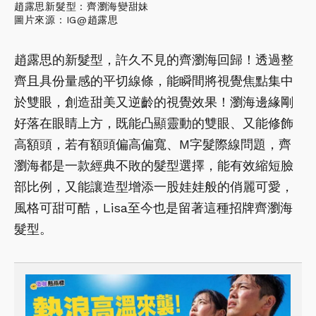
趙露思新髮型：齊瀏海變甜妹
圖片來源：IG@趙露思
趙露思的新髮型，許久不見的齊瀏海回歸！透過整
齊且具份量感的平切線條，能瞬間將視覺焦點集中
於雙眼，創造甜美又逆齡的視覺效果！瀏海邊緣剛
好落在眼睛上方，既能凸顯靈動的雙眼、又能修飾
高額頭，若有額頭偏高偏寬、M字髮際線問題，齊
瀏海都是一款經典不敗的髮型選擇，能有效縮短臉
部比例，又能讓造型增添一股娃娃般的俏麗可愛，
風格可甜可酷，Lisa至今也是留著這種招牌齊瀏海
髮型。