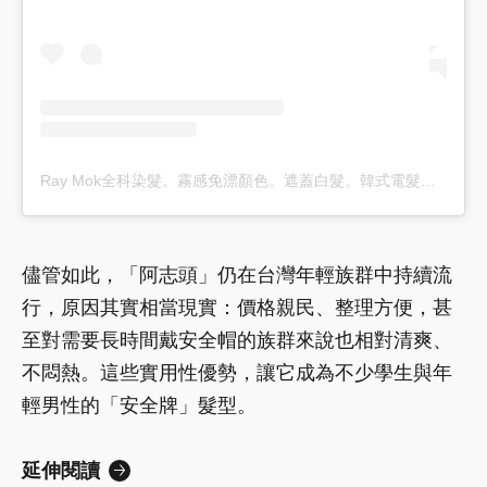
Ray Mok全科染髮。霧感免漂顏色。遮蓋白髮。韓式電髮。歐美式挑染專科（@ray_mok_hair）分享的貼文
儘管如此，「阿志頭」仍在台灣年輕族群中持續流
行，原因其實相當現實：價格親民、整理方便，甚
至對需要長時間戴安全帽的族群來說也相對清爽、
不悶熱。這些實用性優勢，讓它成為不少學生與年
輕男性的「安全牌」髮型。
延伸閱讀