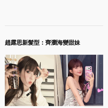
趙露思新髮型：齊瀏海變甜妹