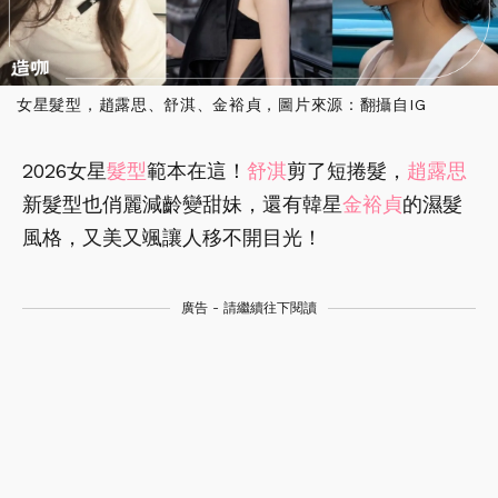
女星髮型，趙露思、舒淇、金裕貞，圖片來源：翻攝自IG
2026女星
髮型
範本在這！
舒淇
剪了短捲髮，
趙露思
新髮型也俏麗減齡變甜妹，還有韓星
金裕貞
的濕髮
風格，又美又颯讓人移不開目光！
廣告 - 請繼續往下閱讀