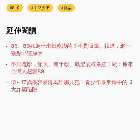
8+9
不良少年
髮型
延伸閱讀
89、89妹為什麼都瘦瘦的？不是吸毒、抽煙，網一
致點出這原因
不只電影，館長、連千毅、鳳梨鼠叔當紅！網：原來
台灣人超愛89
12～17歲最容易淪為詐騙共犯！青少年最常踩中的 3
大詐騙陷阱