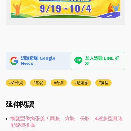
追蹤造咖 Google
加入造咖 LINE 好
News
友
金裕貞
短髮
舒淇
趙露思
髮型
延伸閱讀
換髮型像換張臉！圓臉、方臉、長臉，4種臉型最速
配髮型推薦