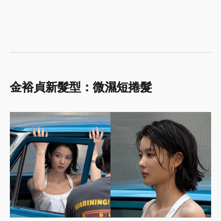
金裕貞新髮型：微濕短捲髮