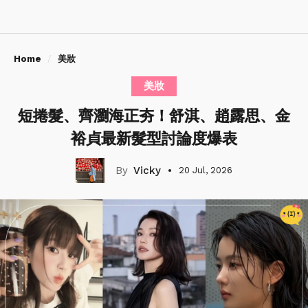
Home
美妝
美妝
短捲髮、齊瀏海正夯！舒淇、趙露思、金
裕貞最新髮型討論度爆表
Vicky
20 Jul, 2026