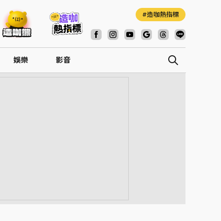
造咖熱指標
娛樂
影音