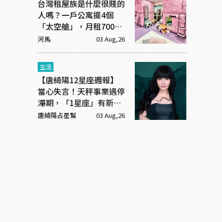
台灣租屋族是什麼很賤的
人嗎？一戶公寓擺4個
「太空艙」，月租7000
元
河馬
03 Aug,26
生活
【唐綺陽12星座週報】
當心失言！天秤事業遇停
滯期，「1星座」有新戀
情
唐綺陽占星幫
03 Aug,26