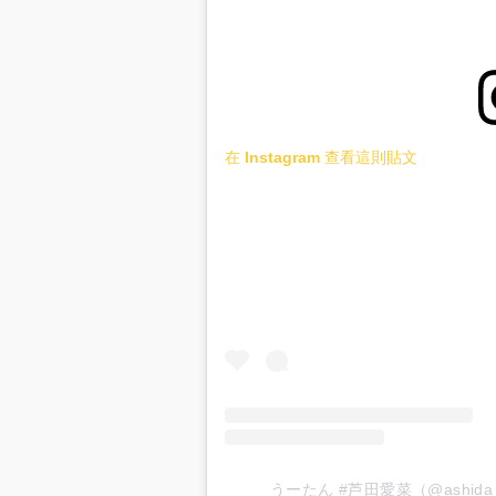
在 Instagram 查看這則貼文
うーたん #芦田愛菜（@ashida_