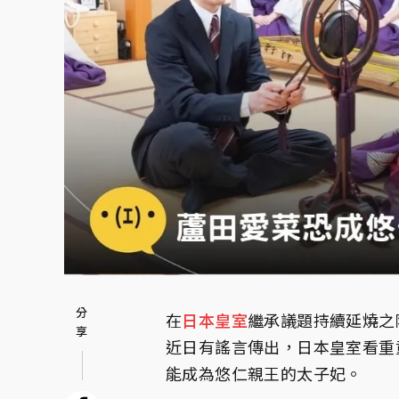
在
日本
皇室
繼承議題持續延燒之
近日有謠言傳出，日本皇室看重
能成為悠仁親王的太子妃。