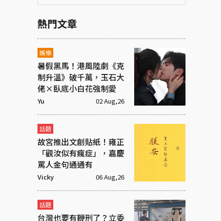
熱門文章
娛樂
暑假黑馬！港風陸劇《克
制升溫》破千萬，玉石大
佬×臥底小白花強制愛
Yu
02 Aug,26
話題
故宮推出文創貼紙！雍正
「觀汝似有瘋症」，嘉慶
罵人金句通通有
Vicky
06 Aug,26
話題
台灣也要有鞭刑了？立委