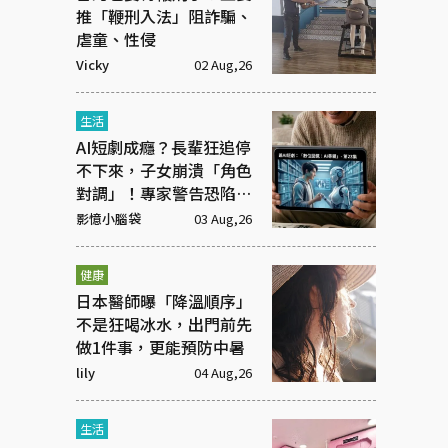
推「鞭刑入法」阻詐騙、
虐童、性侵
Vicky
02 Aug,26
生活
AI短劇成癮？長輩狂追停
不下來，子女崩潰「角色
對調」！專家警告恐陷腦
腐
影憶小腦袋
03 Aug,26
健康
日本醫師曝「降溫順序」
不是狂喝冰水，出門前先
做1件事，更能預防中暑
lily
04 Aug,26
生活