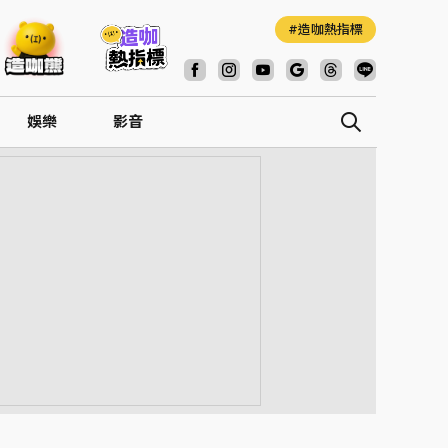
造咖熱指標
娛樂
影音