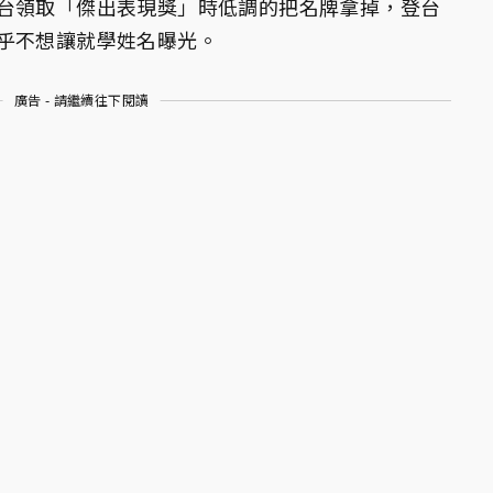
台領取「傑出表現獎」時低調的把名牌拿掉，登台
乎不想讓就學姓名曝光。
廣告 - 請繼續往下閱讀