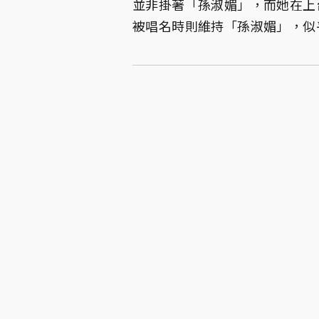
並非掛著「孫淑媚」，而她在上
被唱名時則維持「孫淑媚」，似