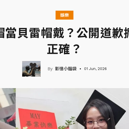
娛樂
帽當貝雷帽戴？公開道歉
正確？
影憶小腦袋
01 Jun, 2026