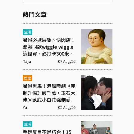
熱門文章
生活
暑假必逛展覽、快閃店！
潤娥同款wiggle wiggle
這裡買、必打卡300米漫
畫「名場景之路」
Taja
07 Aug,26
娛樂
暑假黑馬！港風陸劇《克
制升溫》破千萬，玉石大
佬×臥底小白花強制愛
Yu
02 Aug,26
生活
手足反目不是巧合！15