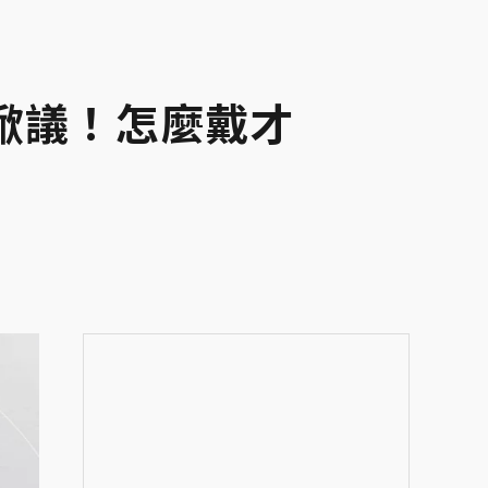
掀議！怎麼戴才