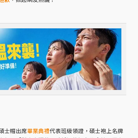
碩士帽出席
畢業典禮
代表班級領證，碩士袍上名牌