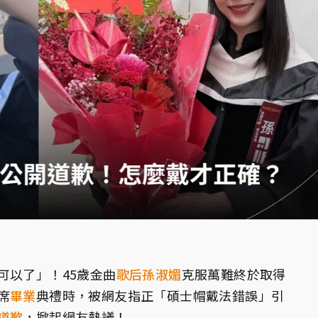
可以了」！45歲金曲
歌后
孫淑媚
克服萬難終於取得
席
畢業
典禮時，被網友指正「碩士帽戴法錯誤」引
道歉
，掀起網友熱議！