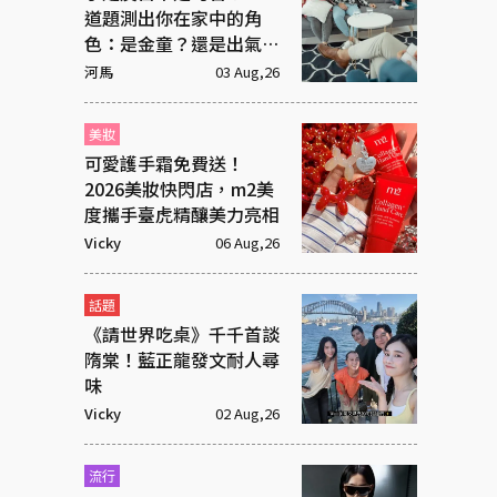
道題測出你在家中的角
色：是金童？還是出氣
筒？
河馬
03 Aug,26
美妝
可愛護手霜免費送！
2026美妝快閃店，m2美
度攜手臺虎精釀美力亮相
Vicky
06 Aug,26
話題
《請世界吃桌》千千首談
隋棠！藍正龍發文耐人尋
味
Vicky
02 Aug,26
流行