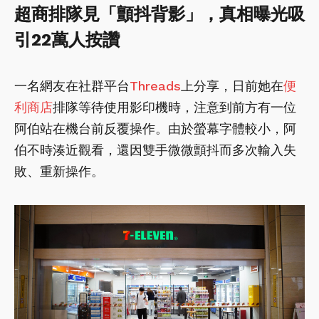
超商排隊見「顫抖背影」，真相曝光吸
引22萬人按讚
一名網友在社群平台
Threads
上分享，日前她在
便
利商店
排隊等待使用影印機時，注意到前方有一位
阿伯站在機台前反覆操作。由於螢幕字體較小，阿
伯不時湊近觀看，還因雙手微微顫抖而多次輸入失
敗、重新操作。