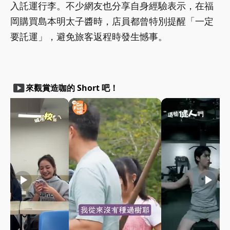
入託運行李。不少網友也分享自身經驗表示，在福
岡購買島本明太子醬時，店員都曾特別提醒「一定
要託運」，避免旅客返程時發生憾事。
smart_display
來觀賞造咖的 Short 吧！
play_arrow
play_arrow
play_arrow