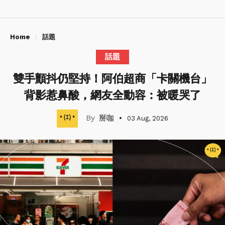
Home
話題
話題
雙手顫抖仍堅持！阿伯超商「卡關機台」
背影惹鼻酸，網友全動容：被暖哭了
掰咖
03 Aug, 2026