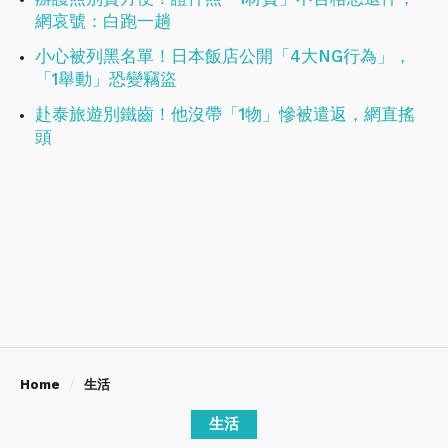
網哀號：白跑一趟
小心被列黑名單！日本飯店公開「4大NG行為」，
「1舉動」恐變竊盜
赴泰旅遊別鐵齒！他沒帶「1物」慘被遣返，網直搖
頭
Home
生活
生活