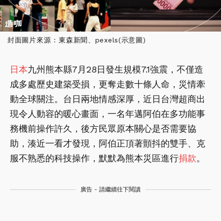
封面圖片來源 : 東森新聞、pexels(示意圖)
日本
九州熊本縣7月28日發生規模7.1強震，不僅造
成多處歷史建築受損，更奪走數十條人命，災情牽
動全球關注。台日兩地情感深厚，近日台灣超商出
現令人動容的暖心畫面，一名年邁阿伯在多功能事
務機前操作許久，後方民眾原本關心是否需要協
助，湊近一看才發現，阿伯正頂著顫抖的雙手、克
服不熟悉的科技操作，默默為熊本災區進行
捐款
。
廣告 - 請繼續往下閱讀