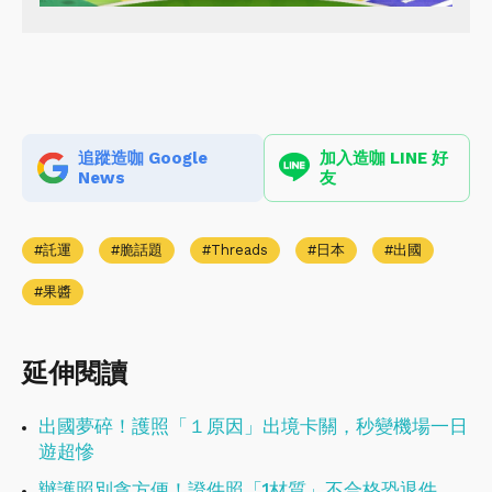
追蹤造咖 Google
加入造咖 LINE 好
News
友
託運
脆話題
Threads
日本
出國
果醬
延伸閱讀
出國夢碎！護照「１原因」出境卡關，秒變機場一日
遊超慘
辦護照別貪方便！證件照「1材質」不合格恐退件，