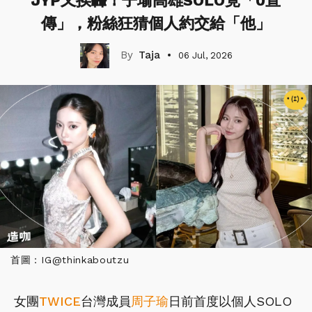
JYP又挨轟！子瑜高雄SOLO竟「0宣
傳」，粉絲狂猜個人約交給「他」
Taja
06 Jul, 2026
首圖：IG@thinkaboutzu
女團
TWICE
台灣成員
周子瑜
日前首度以個人SOLO