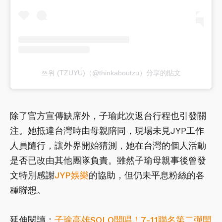
쯔위 (TZUYU)（@thinkaboutzu）分享的貼文
除了官方宣傳缺席外，子瑜此次返台行程也引發關
注。她抵達台灣時由母親陪同，現場未見JYP工作
人員隨行，讓外界開始猜測，她在台灣的個人活動
是否已改由其他團隊負責。雖然子瑜母親事後曾發
文特別感謝
JYP娛樂
的協助，但仍未平息粉絲的各
種聯想。
延伸閱讀：
子瑜高雄SOLO開唱！7-11聯名第二彈開