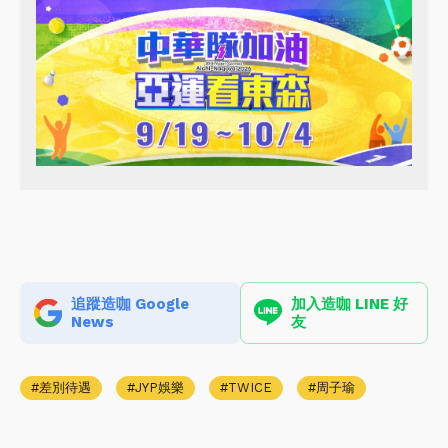
追蹤造咖 Google
加入造咖 LINE 好
News
友
差別待遇
JYP娛樂
TWICE
周子瑜