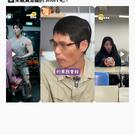
smart_display
來觀賞造咖的 Short 吧！
play_arrow
play_arrow
play_arrow