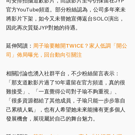
司安排拍攝道歉影片，而該影片至今仍保留在JYP
官方YouTube頻道。部分粉絲認為，公司多年來未
將影片下架，如今又未替她宣傳返台SOLO演出，
因此再次質疑JYP對她的待遇。
延伸閱讀：
周子瑜要離開TWICE？家人低調「開公
司」佈局曝光，回台動向引關注
相關討論也湧入社群平台，不少粉絲留言表示：
「那支道歉影片過了10年還留在官方頻道，真的很
難接受」、「一直覺得公司對子瑜不夠重視」、
「很多資源都給了其他成員，子瑜只能一步步靠自
己累積人氣」，也有人希望她未來能擁有更多個人
發展機會，展現屬於自己的舞台魅力。