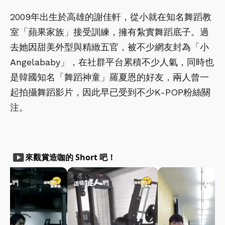
2009年出生於高雄的謝佳軒，從小就在知名舞蹈教
室「蘋果家族」接受訓練，擁有紮實舞蹈底子。過
去她因甜美外型與精緻五官，被不少網友封為「小
Angelababy」，在社群平台累積不少人氣，同時也
是韓國知名「舞蹈神童」羅夏恩的好友，兩人曾一
起拍攝舞蹈影片，因此早已受到不少K-POP粉絲關
注。
smart_display
來觀賞造咖的 Short 吧！