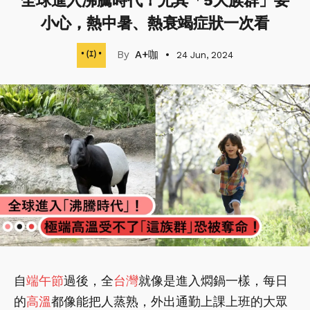
全球進入沸騰時代！尤其「5大族群」要
小心，熱中暑、熱衰竭症狀一次看
A+咖
24 Jun, 2024
自
端午節
過後，全
台灣
就像是進入燜鍋一樣，每日
的
高溫
都像能把人蒸熟，外出通勤上課上班的大眾