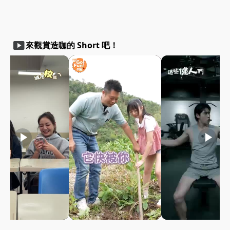
smart_display
來觀賞造咖的 Short 吧！
play_arrow
play_arrow
play_arrow