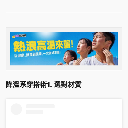
降溫系穿搭術1. 選對材質