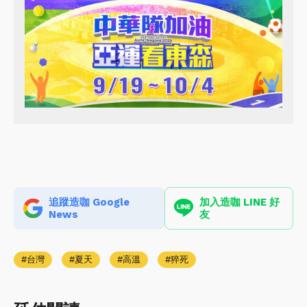
追蹤造咖 Google
加入造咖 LINE 好
News
友
台灣
夏天
高溫
猝死