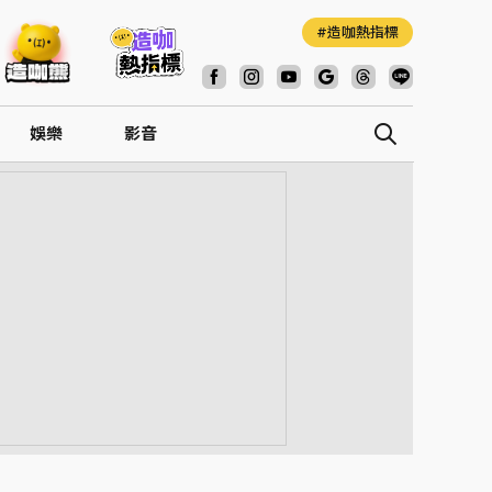
造咖熱指標
娛樂
影音