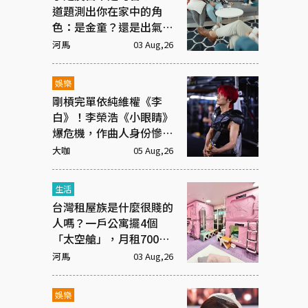
道題測出你在家中的角
色：是金童？還是出氣
筒？
河馬
03 Aug,26
娛樂
剛槓完單依純維權《李
白》！李榮浩《小眼睛》
爆危機，作曲人身份慘遭
抹去
大咖
05 Aug,26
生活
台灣租屋族是什麼很賤的
人嗎？一戶公寓擺4個
「太空艙」，月租7000
元
河馬
03 Aug,26
娛樂