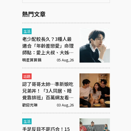
熱門文章
生活
老少配較長久？3種人最
適合「年齡差戀愛」命理
師點：愛上大叔、大姊有
原因
明星算算鍋
05 Aug,26
話題
認了哥哥太帥…準新娘吃
兄弟丼！「3人同居、睡
覺靠排班」百萬網友看傻
眼
歡迎光琳
03 Aug,26
生活
手足反目不是巧合！15