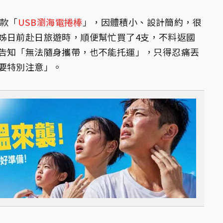
款「
USB瀏海電捲棒
」，因體積小、設計簡約，很
姊日前赴日旅遊時，順便幫忙買了4支，不料返國
告知「無法隨身攜帶，也不能托運」，只得忍痛丟
要特別注意」。