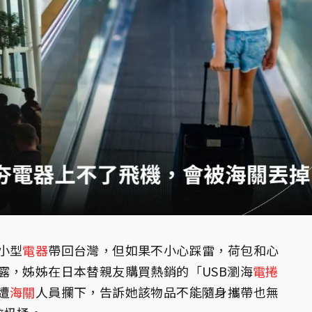
小型
電器
帶回台灣，但如果不小心踩雷，荷包和心
露，姊姊在日本替親友購買熱銷的「USB瀏海
電捲
遭
海關
人員攔下，告訴她該物品不能隨身攜帶也無