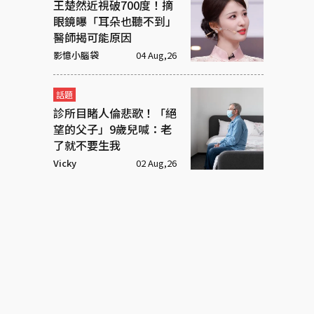
王楚然近視破700度！摘
眼鏡曝「耳朵也聽不到」
醫師揭可能原因
影憶小腦袋
04 Aug,26
話題
診所目睹人倫悲歌！「絕
望的父子」9歲兒喊：老
了就不要生我
Vicky
02 Aug,26