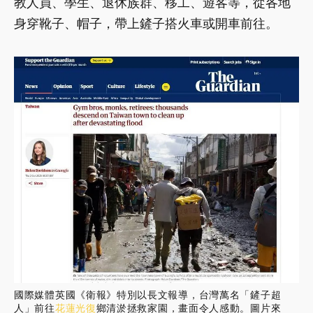
教人員、學生、退休族群、移工、遊客等，從各地
身穿靴子、帽子，帶上鏟子搭火車或開車前往。
國際媒體英國《衛報》特別以長文報導，台灣萬名「鏟子超
人」前往
花蓮光復
鄉清淤拯救家園，畫面令人感動。圖片來