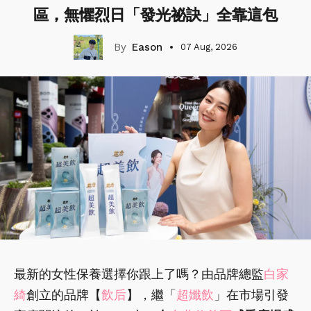
區，無懼烈日「發光祕訣」全靠這包
Eason
07 Aug, 2026
最新的女性保養選擇你跟上了嗎？由品牌總監
白家
綺
創立的品牌【
飲后
】，繼「
超孅飲
」在市場引發