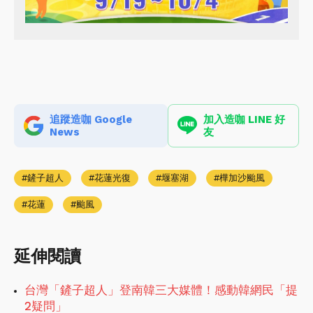
追蹤造咖 Google
加入造咖 LINE 好
News
友
鏟子超人
花蓮光復
堰塞湖
樺加沙颱風
花蓮
颱風
延伸閱讀
台灣「鏟子超人」登南韓三大媒體！感動韓網民「提
2疑問」