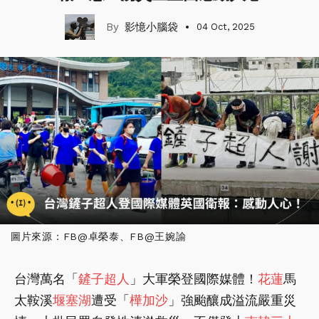
影憶小腦袋
04 Oct, 2025
圖片來源：FB@卓榮泰、FB@王婉諭
台灣萬名「
鏟子超人
」大軍榮登國際媒體！
花蓮
馬
太鞍溪
堰塞湖
遭受「
樺加沙
」強颱釀成溢流嚴重災