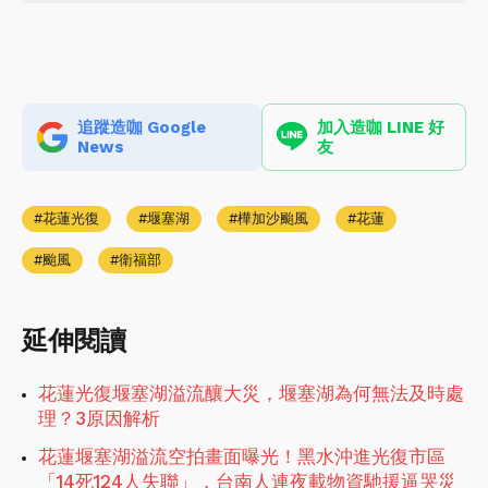
追蹤造咖 Google
加入造咖 LINE 好
News
友
花蓮光復
堰塞湖
樺加沙颱風
花蓮
颱風
衛福部
延伸閱讀
花蓮光復堰塞湖溢流釀大災，堰塞湖為何無法及時處
理？3原因解析
花蓮堰塞湖溢流空拍畫面曝光！黑水沖進光復市區
「14死124人失聯」，台南人連夜載物資馳援逼哭災