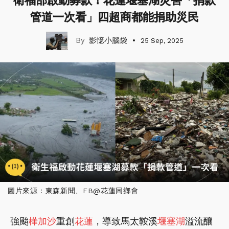
衛福部啟動募款！花蓮堰塞湖災害「捐款
管道一次看」四超商都能捐助災民
影憶小腦袋
25 Sep, 2025
圖片來源：東森新聞、FB@花蓮同鄉會
強颱
樺加沙
重創
花蓮
，導致馬太鞍溪
堰塞湖
溢流釀