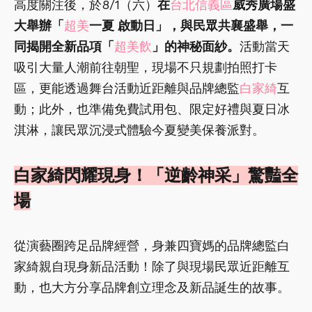
高度關注後，於8/1（六）
在
台北信義區
威秀廣場盛
大舉辦「
超美
一夏 啟動日」，與民眾共襄盛舉，一
同揭開全新品項「
超美飲
」的神秘面紗。
活動當天
吸引大量人潮前往朝聖，現場不只規劃拍照打卡
區，更能透過舞台活動近距離與品牌總監
白家綺
互
動；此外，也準備免費試用包、限定好禮與夏日冰
淇淋，讓民眾沉浸式體驗今夏變美保養派對。
白家綺閃耀現身！「逆齡神采」驚豔全
場
從演藝圈跨足品牌經營，身兼四寶媽的品牌總監白
家綺親自現身新品活動！除了與現場民眾近距離互
動，也大方分享品牌創立理念及新品誕生的故事。