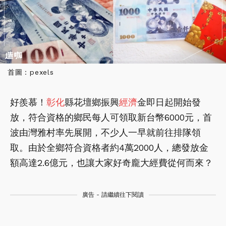
首圖：pexels
好羨慕！
彰化
縣花壇鄉振興
經濟
金即日起開始發
放，符合資格的鄉民每人可領取新台幣6000元，首
波由灣雅村率先展開，不少人一早就前往排隊領
取。由於全鄉符合資格者約4萬2000人，總發放金
額高達2.6億元，也讓大家好奇龐大經費從何而來？
廣告 - 請繼續往下閱讀