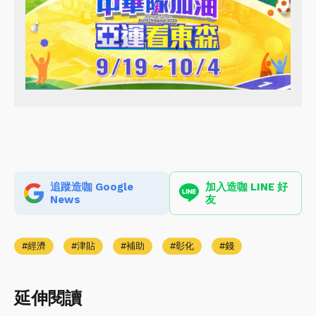
追蹤造咖 Google
加入造咖 LINE 好
News
友
經濟
津貼
補助
彰化
錢
延伸閱讀