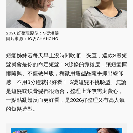
2026好整理髮型：S燙短髮
圖片來源：IG@CHAHONG
短髮姊妹若每天早上沒時間吹順、夾直，這款S燙短
髮就會是你的命定短髮！S線條的微捲度，讓短髮慵
懶隨興、不僵硬呆版，稍微用造型品隨手抓出線條
感，不用3分鐘就很好看！ S燙短髮不挑臉型、無論
是短髮或鎖骨髮都很適合，整理上亦無需太費心，
一點點亂翹反而更好看，是2026好整理又有高人氣
的短髮造型。