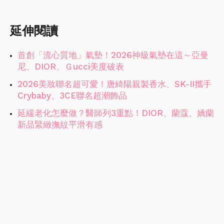
延伸閱讀
首創「流心質地」氣墊！2026神級氣墊在這～亞曼
尼、DIOR、Ｇucci美度破表
2026美妝聯名超可愛！唐綺陽親製香水、SK-II攜手
Crybaby、3CE聯名超潮飾品
延緩老化怎麼做？醫師列3重點！DIOR、蘭蔻、嬌蘭
新品緊緻撫紋平滑有感