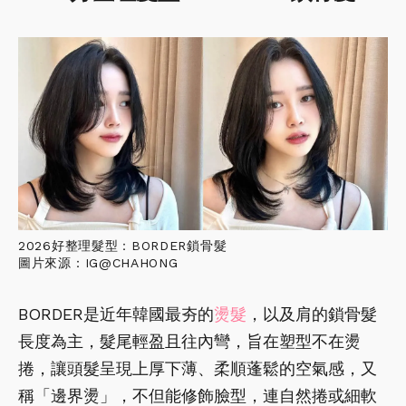
2026好整理髮型：BORDER鎖骨髮
​​​圖片來源：IG@CHAHONG
BORDER是近年韓國最夯的
燙髮
，以及肩的鎖骨髮
長度為主，髮尾輕盈且往內彎，旨在塑型不在燙
捲，讓頭髮呈現上厚下薄、柔順蓬鬆的空氣感，又
稱「邊界燙」，不但能修飾臉型，連自然捲或細軟