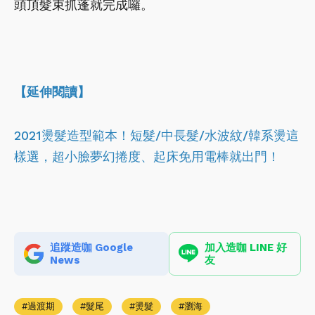
頭頂髮束抓蓬就完成囉。
【延伸閱讀】
2021燙髮造型範本！短髮/中長髮/水波紋/韓系燙這
樣選，超小臉夢幻捲度、起床免用電棒就出門！
追蹤造咖 Google
加入造咖 LINE 好
News
友
過渡期
髮尾
燙髮
瀏海