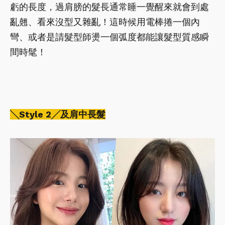
虧的長度，過肩膀的髮長通常睡一覺醒來就會到處
亂翹、看來沒型又雜亂！這時候用電棒捲一個內
彎、或者是請髮型師燙一個弧度都能讓髮型質感瞬
間時髦！
╲Style 2╱及肩中長髮