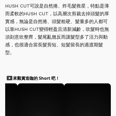
HUSH CUT可說是自然捲、炸毛髮救星，特點是薄
而柔軟的HUSH CUT，以高層次剪裁去掉頭髮的厚
實感，無論是自然捲、頭髮粗硬、髮量多的人都可
以靠HUSH CUT變得輕盈且清新減齡，吹髮時也無
須刻意吹整齊，髮尾亂翹反而讓髮型多了活力與動
感，也很適合當長髮剪短、短髮留長的過渡期髮
型。
smart_display
來觀賞造咖的 Short 吧！