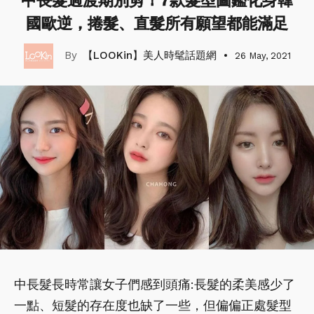
中長髮過渡期別剪！7款髮型圖鑑化身韓
國歐逆，捲髮、直髮所有願望都能滿足
【LOOKin】美人時髦話題網
26 May, 2021
中長髮長時常讓女子們感到頭痛:長髮的柔美感少了
一點、短髮的存在度也缺了一些，但偏偏正處髮型