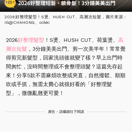
2026好整理髮型！S燙、HUSH CUT、高層次短髮，圖片來源：
IG@CHAHONG、oiikki
2026
好整理髮型
！S燙、HUSH CUT、荷葉燙、
高
層次短髮
，3分鐘美美出門、剪一次美半年！常常覺
得剪完新髮型，回家洗頭後就變了樣？早上出門時
間匆忙，沒時間整理或不會整理頭髮？這篇先存起
來！分享5款不需麻煩吹整或夾直，自然撥鬆、順順
吹或手抓，無需太費心就很好看的「好整理髮
型」，微微亂翹更可愛！
廣告 - 請繼續往下閱讀