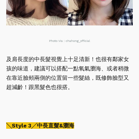
Photo Via：chahong_official
及肩長度的中長髮視覺上十足清新！也很有鄰家女
孩的味道，建議可以搭配一點氧氣瀏海、或者稍微
在靠近臉頰兩側的位置留一些髮絲，既修飾臉型又
超減齡！跟黑髮色也很搭。
╲Style 3╱中長直髮&瀏海