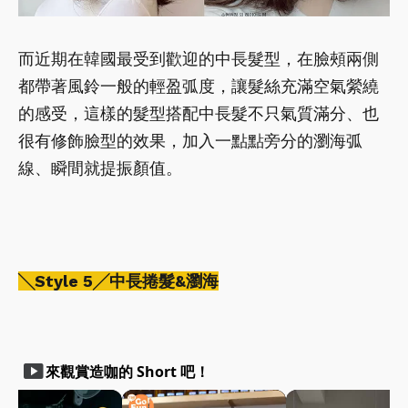
而近期在韓國最受到歡迎的中長髮型，在臉頰兩側
都帶著風鈴一般的輕盈弧度，讓髮絲充滿空氣縈繞
的感受，這樣的髮型搭配中長髮不只氣質滿分、也
很有修飾臉型的效果，加入一點點旁分的瀏海弧
線、瞬間就提振顏值。
╲Style 5╱中長捲髮&瀏海
smart_display
來觀賞造咖的 Short 吧！