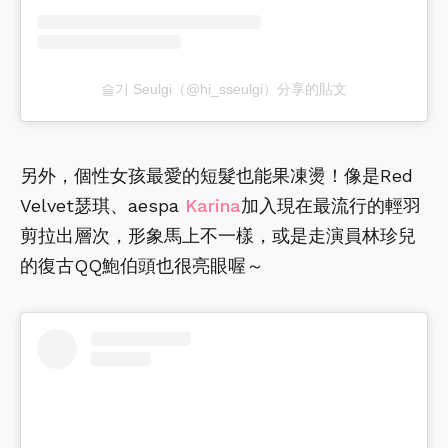
슬기 Seulgi（@hi_sseulgi）分享的貼文
另外，個性女孩最愛的短髮也能果凍燙！像是Red
Velvet瑟琪、aespa
Karina
加入現在最流行的輕羽
剪拉出層次，形象馬上不一樣，或是走演員林珍兒
的復古QQ鮑伯頭也很亮眼喔～