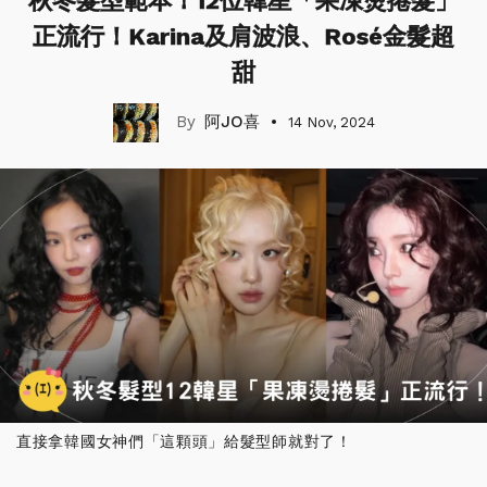
秋冬髮型範本！12位韓星「果凍燙捲髮」
正流行！Karina及肩波浪、Rosé金髮超
甜
阿JO喜
14 Nov, 2024
直接拿韓國女神們「這顆頭」給髮型師就對了！