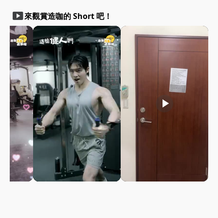
smart_display
來觀賞造咖的 Short 吧！
play_arrow
play_arrow