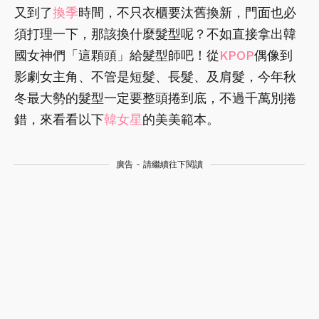
又到了
換季
時間，不只衣櫃要汰舊換新，門面也必
須打理一下，那該換什麼髮型呢？不如直接拿出韓
國女神們「這顆頭」給髮型師吧！從
KPOP
偶像到
影劇女主角、不管是短髮、長髮、及肩髮，今年秋
冬最大勢的髮型一定要整頭捲到底，不過千萬別捲
錯，來看看以下
韓女星
的美美範本。
廣告 - 請繼續往下閱讀