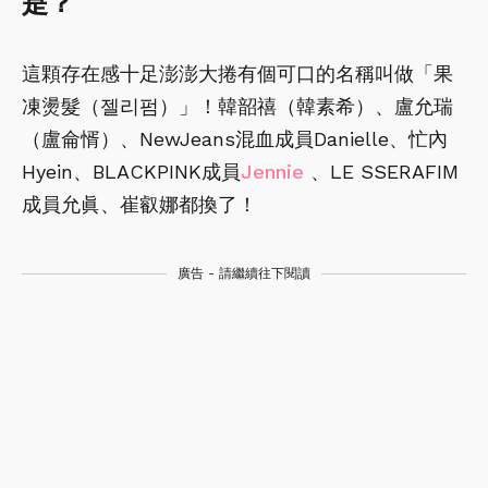
是？
這顆存在感十足澎澎大捲有個可口的名稱叫做「果
凍燙髮（젤리펌）」！韓韶禧（韓素希）、盧允瑞
（盧侖㥠）、NewJeans混血成員Danielle、忙內
Hyein、BLACKPINK成員
Jennie
、LE SSERAFIM
成員允眞、崔叡娜都換了！
廣告 - 請繼續往下閱讀