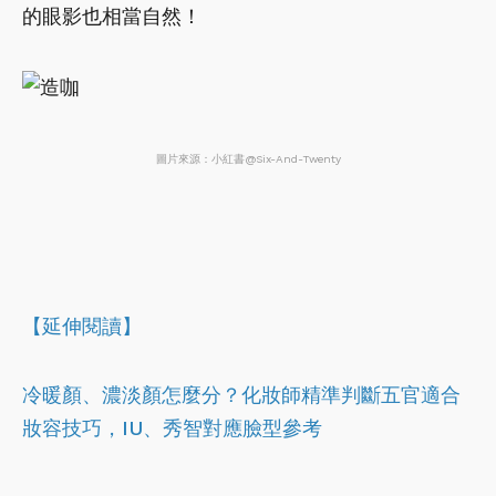
的眼影也相當自然！
圖片來源：小紅書@Six-And-Twenty
【
延伸閱讀】
冷暖顏、濃淡顏怎麼分？化妝師精準判斷五官適合
妝容技巧，IU、秀智對應臉型參考