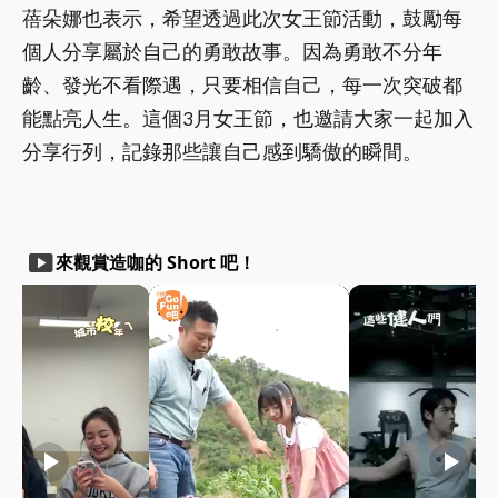
蓓朵娜也表示，希望透過此次女王節活動，鼓勵每
個人分享屬於自己的勇敢故事。因為勇敢不分年
齡、發光不看際遇，只要相信自己，每一次突破都
能點亮人生。這個3月女王節，也邀請大家一起加入
分享行列，記錄那些讓自己感到驕傲的瞬間。
smart_display
來觀賞造咖的 Short 吧！
play_arrow
play_arrow
play_arrow