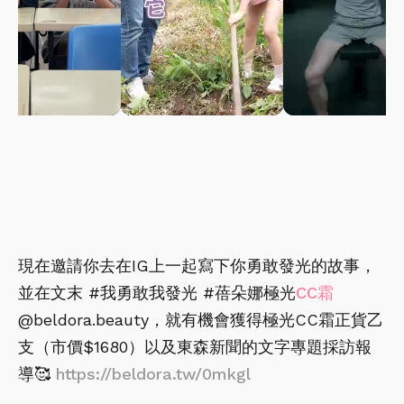
現在邀請你去在IG上一起寫下你勇敢發光的故事，
並在文末 #我勇敢我發光 #蓓朵娜極光
CC霜
@beldora.beauty，就有機會獲得極光CC霜正貨乙
支（市價$1680）以及東森新聞的文字專題採訪報
導🥰
https://beldora.tw/0mkgl