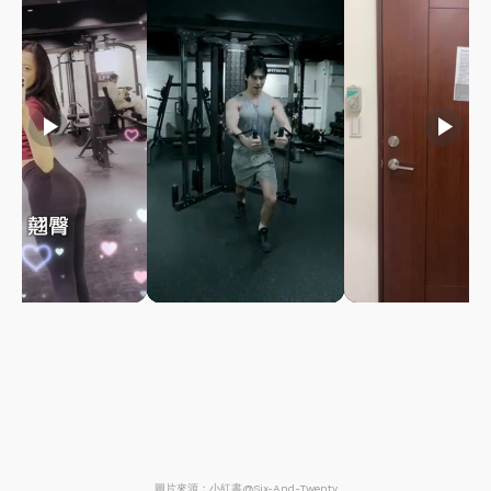
play_arrow
play_arrow
play_arrow
圖片來源：小紅書@Six-And-Twenty