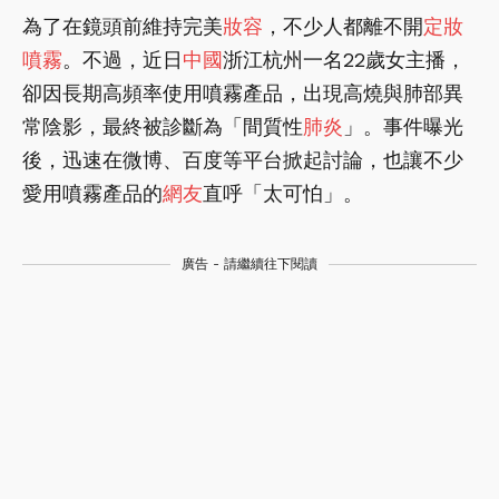
為了在鏡頭前維持完美
妝容
，不少人都離不開
定妝
噴霧
。不過，近日
中國
浙江杭州一名22歲女主播，
卻因長期高頻率使用噴霧產品，出現高燒與肺部異
常陰影，最終被診斷為「間質性
肺炎
」。事件曝光
後，迅速在微博、百度等平台掀起討論，也讓不少
愛用噴霧產品的
網友
直呼「太可怕」。
廣告 - 請繼續往下閱讀