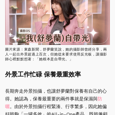
圖片來源：東森新聞，舒夢蘭笑說，她的攝影師曾經分享，兩
人一起出外景超過上百次，但她從未要求使用反光板，讓攝影
師心裡默默想著：「她根本是自帶光。」
外景工作忙碌 保養最重效率
長期奔走外景拍攝，也讓舒夢蘭對保養有自己的心
得。她認為，保養最重要的兩件事就是保濕與
防
曬
。由於外景拍攝行程緊湊、行李繁多，因此她偏
好能夠「一罐多效」的All-in-One產品，既能兼顧