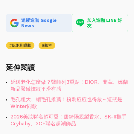
追蹤造咖 Google
加入造咖 LINE 好
News
友
低飽和眼妝
妝容
延伸閱讀
延緩老化怎麼做？醫師列3重點！DIOR、蘭蔻、嬌蘭
新品緊緻撫紋平滑有感
毛孔粗大、縮毛孔推薦！粉刺痘痘也得救～這瓶是
Winter同款
2026美妝聯名超可愛！唐綺陽親製香水、SK-II攜手
Crybaby、3CE聯名超潮飾品