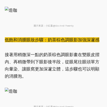
圖片來源：小紅書@Six-And-Twenty
低飽和消腫眼妝步驟：奶茶棕色調眼影加強深邃感
接著用稍微深一點的奶茶棕色調眼影畫在雙眼皮摺
內、再稍微帶到下眼影後半段，從眼尾往眼頭單方
向暈染、讓眼窩更加深邃立體，這步驟也可以明顯
的消腫泡。
圖片來源：小紅書@Six-And-Twenty