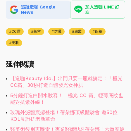
追蹤造咖 Google
加入造咖 LINE 好
News
友
CC霜
妝容
防曬
底妝
保養
美妝
延伸閱讀
【造咖Beauty Idol】出門只要一瓶就搞定！「極光
CC霜」30秒打造自體發光女神肌
5分鐘打造白開水妝容！「極光 CC 霜」輕薄底妝也
能對抗紫外線！
玫瑰外泌體震撼登場！蓓朵娜頂級體驗會 邀50位
KOL見證抗老新革命
醫美術後別再踩雷！專業醫師點名蓓朵娜「六重奏玻