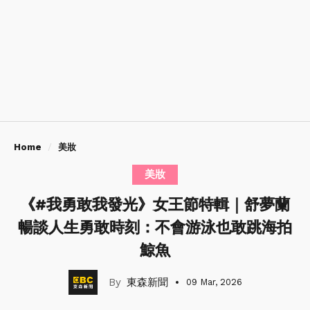
Home
美妝
美妝
《#我勇敢我發光》女王節特輯｜舒夢蘭
暢談人生勇敢時刻：不會游泳也敢跳海拍
鯨魚
東森新聞
09 Mar, 2026