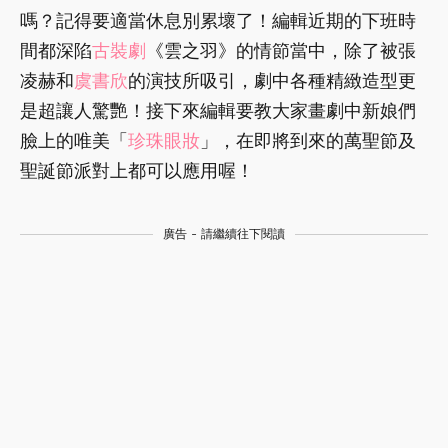
嗎？記得要適當休息別累壞了！編輯近期的下班時
間都深陷
古裝劇
《雲之羽》的情節當中，除了被張
凌赫和
虞書欣
的演技所吸引，劇中各種精緻造型更
是超讓人驚艷！接下來編輯要教大家畫劇中新娘們
臉上的唯美「
珍珠
眼妝
」，在即將到來的萬聖節及
聖誕節派對上都可以應用喔！
廣告 - 請繼續往下閱讀