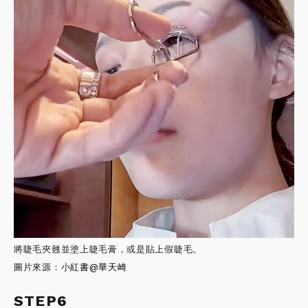
將睫毛夾翹並塗上睫毛膏，或是貼上假睫毛。
圖片來源：小
紅書
@華天崎
STEP6