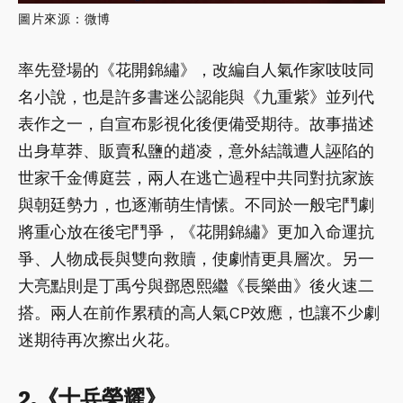
圖片來源：微博
率先登場的《花開錦繡》，改編自人氣作家吱吱同
名小說，也是許多書迷公認能與《九重紫》並列代
表作之一，自宣布影視化後便備受期待。故事描述
出身草莽、販賣私鹽的趙凌，意外結識遭人誣陷的
世家千金傅庭芸，兩人在逃亡過程中共同對抗家族
與朝廷勢力，也逐漸萌生情愫。不同於一般宅鬥劇
將重心放在後宅鬥爭，《花開錦繡》更加入命運抗
爭、人物成長與雙向救贖，使劇情更具層次。另一
大亮點則是丁禹兮與鄧恩熙繼《長樂曲》後火速二
搭。兩人在前作累積的高人氣CP效應，也讓不少劇
迷期待再次擦出火花。
2.《士兵榮耀》