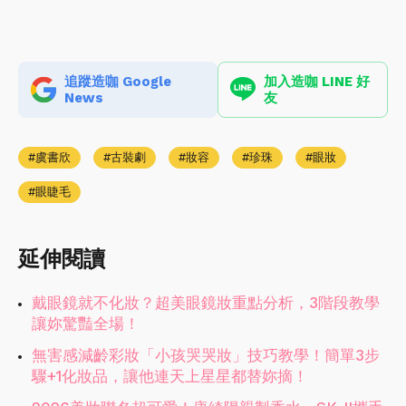
追蹤造咖 Google
加入造咖 LINE 好
News
友
虞書欣
古裝劇
妝容
珍珠
眼妝
眼睫毛
延伸閱讀
戴眼鏡就不化妝？超美眼鏡妝重點分析，3階段教學
讓妳驚豔全場！
無害感減齡彩妝「小孩哭哭妝」技巧教學！簡單3步
驟+1化妝品，讓他連天上星星都替妳摘！