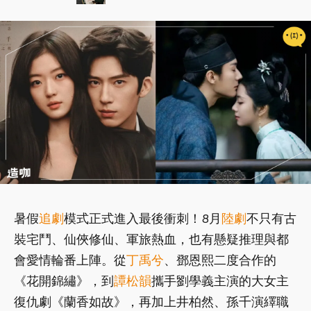
暑假
追劇
模式正式進入最後衝刺！8月
陸劇
不只有古
裝宅鬥、仙俠修仙、軍旅熱血，也有懸疑推理與都
會愛情輪番上陣。從
丁禹兮
、鄧恩熙二度合作的
《花開錦繡》，到
譚松韻
攜手劉學義主演的大女主
復仇劇《蘭香如故》，再加上井柏然、孫千演繹職