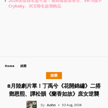
2026美妝聯名超可愛！唐綺陽親製香水、SK-II攜手
Crybaby、3CE聯名超潮飾品
Home
娛樂
娛樂
8月陸劇片單！丁禹兮《花開錦繡》二搭
鄧恩熙、譚松韻《蘭香如故》庶女逆襲
Aohn
03 Aug, 2026