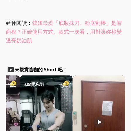
延伸閱讀：
韓妞最愛「底妝抹刀、粉底刮棒」是智
商稅？正確使用方式、款式一次看，用對讓妳秒變
透亮奶油肌
smart_display
來觀賞造咖的 Short 吧！
play_arrow
play_arrow