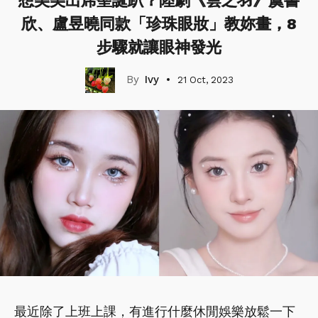
想美美出席聖誕趴？陸劇《雲之羽》虞書
欣、盧昱曉同款「珍珠眼妝」教妳畫，8
步驟就讓眼神發光
Ivy
21 Oct, 2023
最近除了上班上課，有進行什麼休閒娛樂放鬆一下