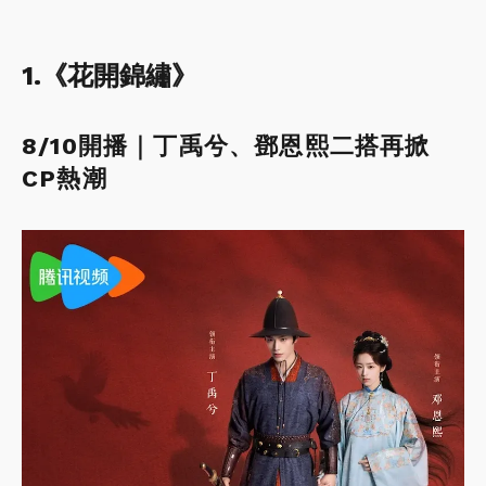
1.《花開錦繡》
8/10開播｜丁禹兮、鄧恩熙二搭再掀
CP熱潮