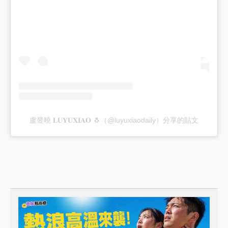
盧昱曉 𝐋𝐔𝐘𝐔𝐗𝐈𝐀𝐎 🐧（@luyuxiaodaily）分享的貼文