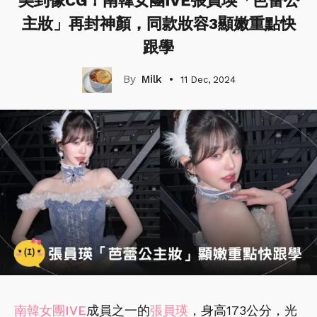
美到像CG！南韓女團IVE張員瑛「芭蕾公
主妝」再封神顏，同款妝容3顯嫩重點快
跟學
Milk
11 Dec, 2024
南韓
女團
IVE
成員之一的
張員瑛
，身高173公分，光