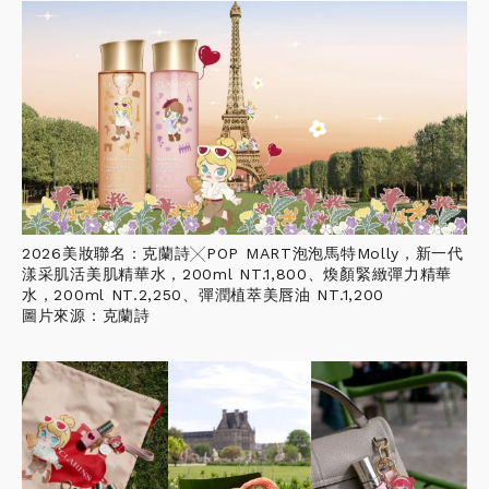
2026美妝聯名：克蘭詩╳POP MART泡泡馬特Molly，新一代
漾采肌活美肌精華水，200ml NT.1,800、煥顏緊緻彈力精華
水，200ml NT.2,250、彈潤植萃美唇油 NT.1,200
圖片來源：克蘭詩