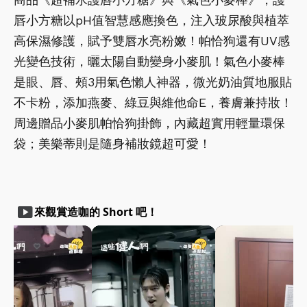
唇小方糖以pH值智慧感應換色，注入玻尿酸與植萃
高保濕修護，賦予雙唇水亮粉嫩！帕恰狗還有UV感
光變色技術，曬太陽自動變身小麥肌！氣色小麥棒
是眼、唇、頰3用氣色懶人神器，微光奶油質地服貼
不卡粉，添加燕麥、綠豆與維他命E，養膚兼持妝！
周邊贈品小麥肌帕恰狗掛飾，內藏超實用輕量環保
袋；美樂蒂則是隨身補妝鏡超可愛！
smart_display
來觀賞造咖的 Short 吧！