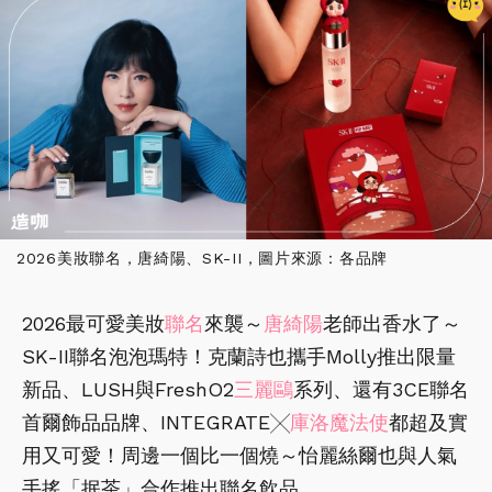
2026美妝聯名，唐綺陽、SK-II，圖片來源：各品牌
2026最可愛美妝
聯名
來襲～
唐綺陽
老師出香水了～
SK-II聯名泡泡瑪特！克蘭詩也攜手Molly推出限量
新品、LUSH與FreshO2
三麗鷗
系列、還有3CE聯名
首爾飾品品牌、INTEGRATE╳
庫洛魔法使
都超及實
用又可愛！周邊一個比一個燒～怡麗絲爾也與人氣
手搖「抿茶」合作推出聯名飲品。