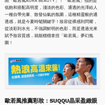
開「歐若風AURA BEAUTY」！「歐若風」指的是
低飽和搭配高明度，淺淡的色彩、通透的光澤給人
一種自帶光暈、散發仙氣的氛圍，這種精靈般的通
透感，就是今夏時髦關鍵字！妝容從裸感到閃耀，
從淡彩到水光，不強調鮮明的色彩，而是透過光來
賦予妝容質感，就能穩穩拿捏「歐若風」夢幻氛
圍！
歐若風推薦彩妝：SUQQU晶采盈緻眼