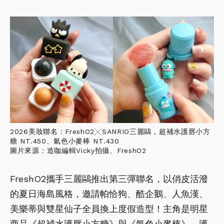
2026美妝聯名：FreshO2╳SANRIO三麗鷗，超補水護唇小方
糖 NT.450、氣色小麥棒 NT.430
圖片來源：造咖編輯Vicky拍攝、FreshO2
FreshO2攜手三麗鷗推出第三彈聯名，以俏皮活潑
的夏日海島風格，邀請帕恰狗、酷企鵝、人魚漢、
美樂蒂與雙星仙子全員換上度假造型！主角是明星
商品《超補水護唇小方糖》與《氣色小麥棒》，護