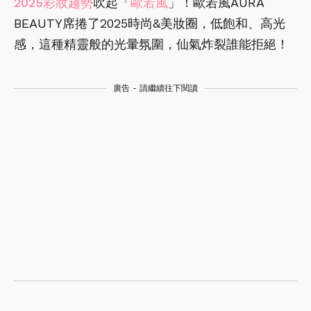
2025彩妝趨勢
吹起「
歐若風
」！歐若風AURA
BEAUTY席捲了2025時尚&美妝圈，低飽和、高光
感，這種精靈般的光暈氛圍，仙氣炸裂誰能拒絕！
廣告 - 請繼續往下閱讀