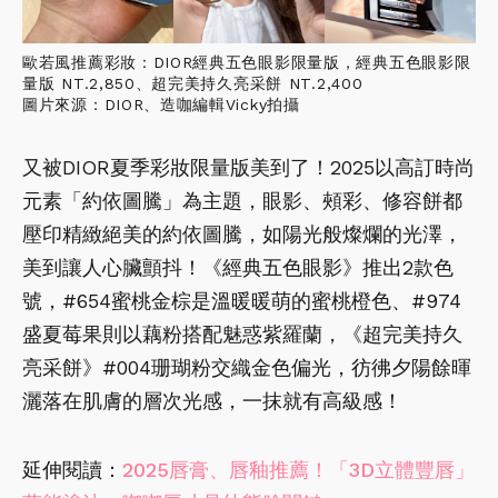
歐若風推薦彩妝：DIOR經典五色眼影限量版，經典五色眼影限
量版 NT.2,850、超完美持久亮采餅 NT.2,400
圖片來源：DIOR、造咖編輯Vicky拍攝
又被DIOR夏季彩妝限量版美到了！2025以高訂時尚
元素「約依圖騰」為主題，眼影、頰彩、修容餅都
壓印精緻絕美的約依圖騰，如陽光般燦爛的光澤，
美到讓人心臟顫抖！《經典五色眼影》推出2款色
號，#654蜜桃金棕是溫暖暖萌的蜜桃橙色、#974
盛夏莓果則以藕粉搭配魅惑紫羅蘭，《超完美持久
亮采餅》#004珊瑚粉交織金色偏光，彷彿夕陽餘暉
灑落在肌膚的層次光感，一抹就有高級感！
延伸閱讀：
2025唇膏、唇釉推薦！「3D立體豐唇」