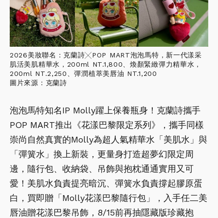
2026美妝聯名：克蘭詩╳POP MART泡泡馬特，新一代漾采
肌活美肌精華水，200ml NT.1,800、煥顏緊緻彈力精華水，
200ml NT.2,250、彈潤植萃美唇油 NT.1,200
圖片來源：克蘭詩
泡泡馬特知名IP Molly躍上保養瓶身！克蘭詩攜手
POP MART推出《花漾巴黎限定系列》，攜手同樣
崇尚自然真實的Molly為超人氣精華水「美肌水」與
「彈簧水」換上新裝，更量身打造超夢幻限定周
邊，隨行包、收納袋、吊飾與抱枕通通實用又可
愛！美肌水負責提亮暗沉、彈簧水負責撐起膠原蛋
白，買即贈「Molly花漾巴黎隨行包」，入手任二美
唇油贈花漾巴黎吊飾，8/15前再抽隱藏版珍藏抱