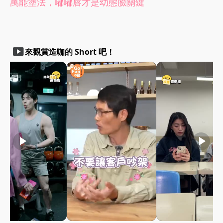
萬能塗法，嘟嘟唇才是幼態臉關鍵
smart_display
來觀賞造咖的 Short 吧！
play_arrow
play_arrow
play_arrow