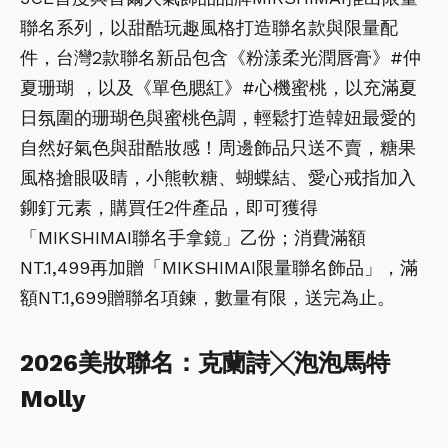
聯名系列，以甜酷玩趣風格打造聯名款與限量配
件，台灣2款聯名新品包含《粉漾柔光潤唇膏》#仲
夏珊瑚 ，以及《單色腮紅》#心機蜜桃，以充滿夏
日氛圍的珊瑚色與蜜桃色調，輕鬆打造韓妞最愛的
自然好氣色與甜酷妝感！周邊飾品只送不賣，糖果
風格搶眼吸睛，小熊軟糖、蝴蝶結、愛心戒指加入
鉚釘元素，購買任2件產品，即可獲得
「MIKSHIMAI聯名手拿鏡」乙份；消費滿額
NT.1,499再加贈「MIKSHIMAI限量聯名飾品」，滿
額NT.1,699贈聯名項鍊，數量有限，送完為止。
2026美妝聯名：克蘭詩╳泡泡馬特
Molly