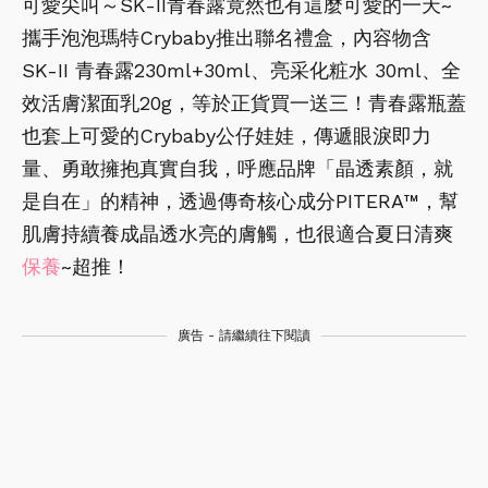
可愛尖叫～SK-II青春露竟然也有這麼可愛的一天~
攜手泡泡瑪特Crybaby推出聯名禮盒，內容物含
SK-II 青春露230ml+30ml、亮采化粧水 30ml、全
效活膚潔面乳20g，等於正貨買一送三！青春露瓶蓋
也套上可愛的Crybaby公仔娃娃，傳遞眼淚即力
量、勇敢擁抱真實自我，呼應品牌「晶透素顏，就
是自在」的精神，透過傳奇核心成分PITERA™，幫
肌膚持續養成晶透水亮的膚觸，也很適合夏日清爽
保養
~超推！
廣告 - 請繼續往下閱讀