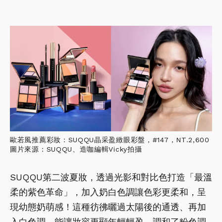
歐若風推薦彩妝：SUQQU晶采盈緻眼彩盤，#147，NT.2,600
圖片來源：SUQQU、造咖編輯Vicky拍攝
SUQQU第二波夏妝，透過光影和對比色打造「最溫
柔的紫色革命」，加入奶白色調讓色彩更柔和，呈
現幼態奶萌感！這種彷彿曬過太陽後的通透、再加
入白色調，能讓妝容更顯年輕輕盈，調和了粉色調