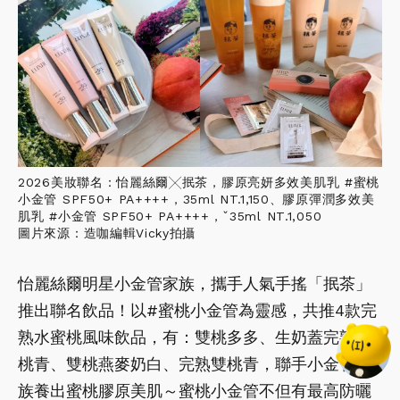
2026美妝聯名：怡麗絲爾╳抿茶，膠原亮妍多效美肌乳 #蜜桃
小金管 SPF50+ PA++++，35ml NT.1,150、膠原彈潤多效美
肌乳 #小金管 SPF50+ PA++++，ˇ35ml NT.1,050
圖片來源：造咖編輯Vicky拍攝
怡麗絲爾明星小金管家族，攜手人氣手搖「抿茶」
推出聯名飲品！以#蜜桃小金管為靈感，共推4款完
熟水蜜桃風味飲品，有：雙桃多多、生奶蓋完熟雙
桃青、雙桃燕麥奶白、完熟雙桃青，聯手小金管家
族養出蜜桃膠原美肌～蜜桃小金管不但有最高防曬