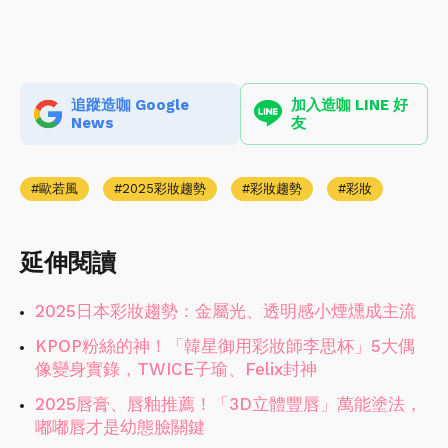
追蹤造咖 Google
加入造咖 LINE 好
News
友
歐若風
2025彩妝趨勢
彩妝趨勢
彩妝
延伸閱讀
2025日本彩妝趨勢：金屬光、透明感小煙燻成主流
KPOP粉絲的神！「韓星御用彩妝師李思杯」5大偶
像變身實錄，TWICE子瑜、Felix封神
2025唇膏、唇釉推薦！「3D立體豐唇」萬能塗法，
嘟嘟唇才是幼態臉關鍵