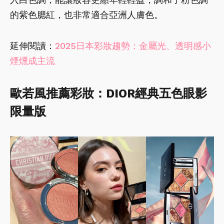
的紫色腮紅，也非常適合亞洲人膚色。
延伸閱讀：
2025日本彩妝趨勢：金屬光、透明感小
煙燻成主流
歐若風推薦彩妝：DIOR經典五色眼影
限量版