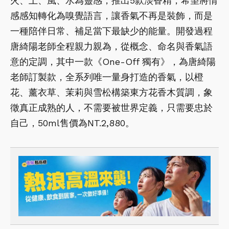
火、土、風、水為靈感，推出5款淡香精，希望將情
感感知轉化為嗅覺語言，讓香氣不再是裝飾，而是
一種陪伴日常、補足當下最缺少的能量。開發過程
唐綺陽老師全程親力親為，從概念、命名與香氣語
意的定調，其中一款《One-Off 獨有》，為唐綺陽
老師訂製款，全系列唯一量身打造的香氣，以橙
花、薰衣草、茉莉與雪松構築東方花香木質調，象
徵真正成熟的人，不需要被世界定義，只需要忠於
自己，50ml售價為NT.2,880。