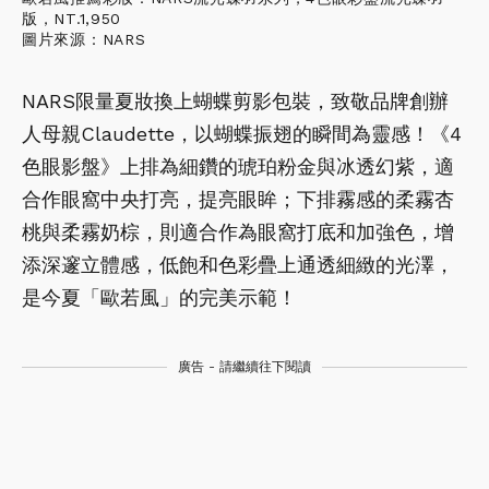
版，NT.1,950
圖片來源：NARS
NARS限量夏妝換上蝴蝶剪影包裝，致敬品牌創辦
人母親Claudette，以蝴蝶振翅的瞬間為靈感！《4
色眼影盤》上排為細鑽的琥珀粉金與冰透幻紫，適
合作眼窩中央打亮，提亮眼眸；下排霧感的柔霧杏
桃與柔霧奶棕，則適合作為眼窩打底和加強色，增
添深邃立體感，低飽和色彩疊上通透細緻的光澤，
是今夏「歐若風」的完美示範！
廣告 - 請繼續往下閱讀