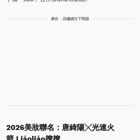
廣告 - 請繼續往下閱讀
2026美妝聯名：唐綺陽╳光速火
箭 Liáoliáo撩撩