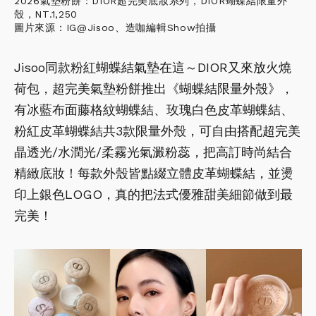
2026氣墊粉餅：DIOR超完美底妝系列，DIOR蝴蝶結限量外
殼，NT.1,250
圖片來源：IG@Jisoo、造咖編輯Show拍攝
Jisoo同款粉紅蝴蝶結氣墊在這～DIOR又來放火燒
荷包，超完美氣墊粉餅推出《蝴蝶結限量外殼》，
有冰藍布面藤格紋蝴蝶結、玫瑰白色皮革蝴蝶結、
粉紅皮革蝴蝶結共3款限量外殼，可自由搭配超完美
晶透光/水潤光/柔霧光氣澱粉蕊，把高訂時尚結合
精緻底妝！每款外殼皆點綴立體皮革蝴蝶結，並燙
印上銀色LOGO，真的把法式優雅甜美細節做到最
完美！