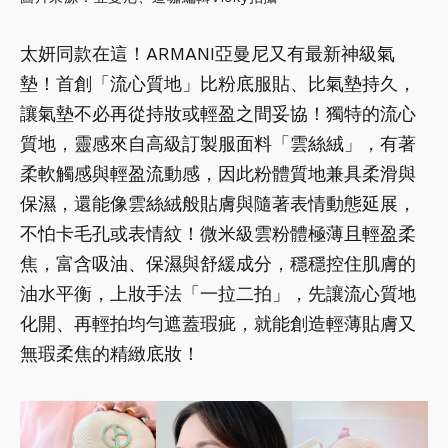
太妍同款在這！ARMANI亞曼尼又有最新神級氣
墊！首創「流心質地」比粉底服貼、比氣墊持久，
讓氣墊不必再從持妝或輕盈之間妥協！獨特的流心
質地，靈感來自高級訂製服面料「雲絲絨」，有著
柔軟觸感與輕盈流動感，因此粉體質地兼具柔滑與
保濕，還能像雲絲絨般貼膚與隨著表情動態延展，
不怕卡毛孔或表情紋！微米級雲粉體極薄且輕盈柔
焦，富含吸油、保濕與舒緩成分，穩穩控住肌膚的
油水平衡，上妝手法「一拉二拍」，先讓流心質地
化開、再輕拍均勻遮蓋瑕疵，就能創造輕薄貼膚又
無瑕柔焦的精緻底妝！