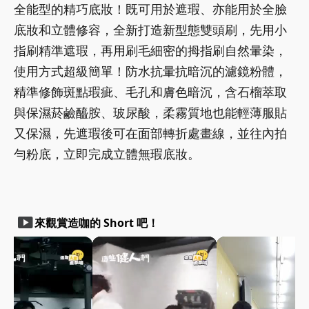
全能型的精巧底妝！既可用於遮瑕、亦能用於全臉
底妝和立體修容，全新打造新型態雙頭刷，先用小
指刷精準遮瑕，再用刷毛細密的拇指刷自然暈染，
使用方式超級簡單！防水抗暈抗暗沉的濾鏡粉體，
精準修飾斑點瑕疵、毛孔和膚色暗沉，含石榴萃取
與保濕菸鹼醯胺、玻尿酸，柔霧質地也能輕薄服貼
又保濕，先遮瑕後可在面部轉折處畫線，並往內拍
勻粉底，立即完成立體無瑕底妝。
smart_display
來觀賞造咖的 Short 吧！