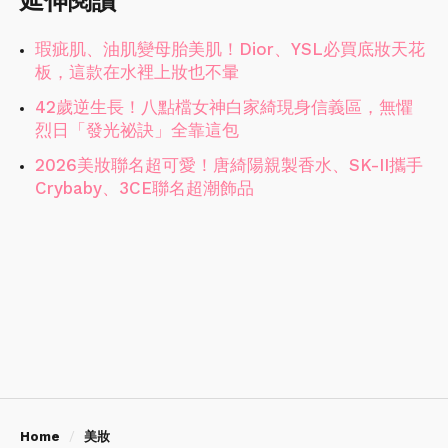
延伸閱讀
瑕疵肌、油肌變母胎美肌！Dior、YSL必買底妝天花
板，這款在水裡上妝也不暈
42歲逆生長！八點檔女神白家綺現身信義區，無懼
烈日「發光祕訣」全靠這包
2026美妝聯名超可愛！唐綺陽親製香水、SK-II攜手
Crybaby、3CE聯名超潮飾品
Home
美妝