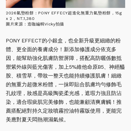
2026氣墊粉餅：PONY EFFECY超進化無重力氣墊粉餅，15g
x 2，NT.1,380
圖片來源：造咖編輯Vicky拍攝
PONY EFFECT的小銀盒，也全新升級更細緻的粉
體、更全面的養膚成分！新添加修護成分依克多
因，能幫助強化肌膚防禦屏障，搭配高防曬係數抵
禦紫外線與藍光傷害，加上5%維他命原B5、神經醯
胺、積雪草，帶妝一整天也能持續修護肌膚！細緻
的無重力超微米粉體，一抹即貼合肌膚均勻修飾毛
孔紋理，妝感是高級陶瓷柔光感，遮瑕力強且防沾
染，適合瑕疵肌完美修飾，也能兼顧清爽膚觸！推
薦搭配絕對持久定妝噴霧控油特霧版使用，更能完
美應對夏天悶熱潮濕氣候。