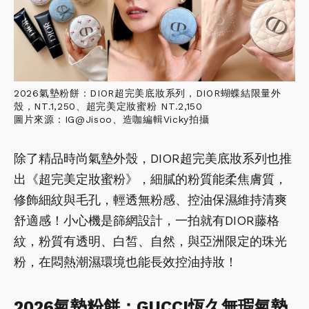
2026氣墊粉餅：DIOR超完美底妝系列，DIOR蝴蝶結限量外
殼，NT.1,250、超完美定妝蜜粉 NT.2,150
圖片來源：IG@Jisoo、造咖編輯Vicky拍攝
除了精品時尚氣墊外殼，DIOR超完美底妝系列也推
出《超完美定妝蜜粉》，細膩的粉質能柔焦膚質，
修飾細紋與毛孔，輕透無粉感、控油保濕維持清爽
舒適感！小心機是篩網設計，一拍就有DIOR藤格
紋，粉質有透明、白皙、自然，與亞洲限定的珠光
粉，在悶熱潮濕環境也能長效控油持妝！
2026氣墊粉餅：GUCCI恆久無瑕氣墊