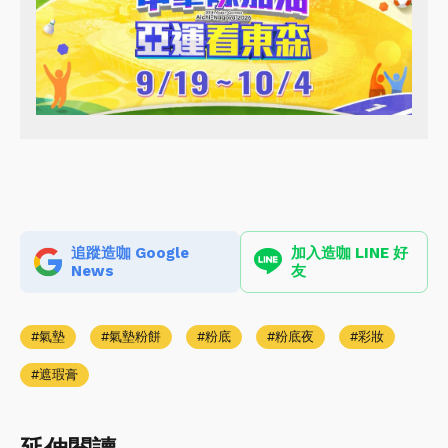
追蹤造咖 Google
加入造咖 LINE 好
News
友
氣墊
氣墊粉餅
粉底
粉底夜
彩妝
遮瑕膏