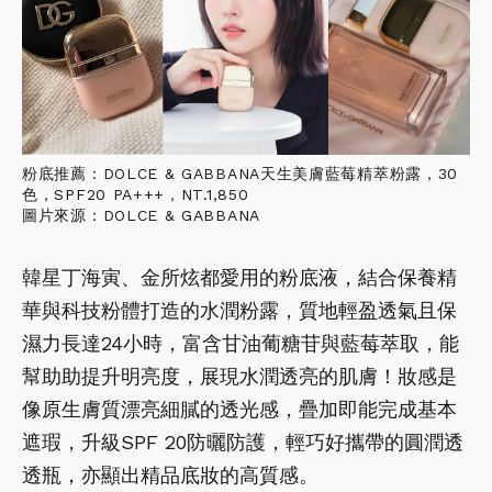
粉底推薦：DOLCE & GABBANA天生美膚藍莓精萃粉露，30
色，SPF20 PA+++，NT.1,850
圖片來源：DOLCE & GABBANA
韓星丁海寅、金所炫都愛用的粉底液，結合保養精
華與科技粉體打造的水潤粉露，質地輕盈透氣且保
濕力長達24小時，富含甘油葡糖苷與藍莓萃取，能
幫助助提升明亮度，展現水潤透亮的肌膚！妝感是
像原生膚質漂亮細膩的透光感，疊加即能完成基本
遮瑕，升級SPF 20防曬防護，輕巧好攜帶的圓潤透
透瓶，亦顯出精品底妝的高質感。