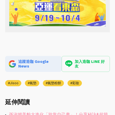
追蹤造咖 Google
加入造咖 LINE 好
News
友
Jisoo
氣墊
氣墊粉餅
彩妝
延伸閱讀
孫淑媚美貌大進化「妝靠自己畫」！分享秘訣&超簡