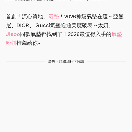
首創「流心質地」
氣墊
！2026神級氣墊在這～亞曼
尼、DIOR、Ｇucci氣墊通通美度破表～太妍、
Jisoo
同款氣墊都找到了！2026最值得入手的
氣墊
粉餅
推薦給你~
廣告 - 請繼續往下閱讀