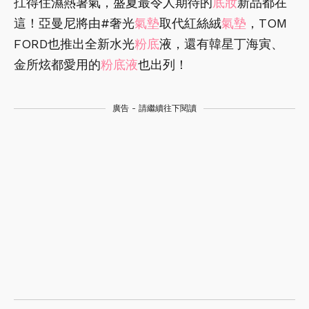
扛得住濕熱暑氣，盛夏最令人期待的
底妝
新品都在
這！亞曼尼將由#奢光
氣墊
取代紅絲絨
氣墊
，TOM
FORD也推出全新水光
粉底
液，還有韓星丁海寅、
金所炫都愛用的
粉底液
也出列！
廣告 - 請繼續往下閱讀