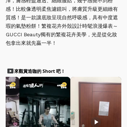
澤，膚感輕盈通透、細緻服貼，幾乎感覺不到粉
感！比較像透明柔焦濾鏡叫，將膚質升級更細緻有
質感！是一款讓底妝呈現自然呼吸感，具有中度遮
瑕的氣墊粉餅！繁複花卉外殼設計時髦浪漫爆表～
GUCCI Beauty獨有的繁複花卉美學，光是從化妝
包拿出來就先贏一半！
smart_display
來觀賞造咖的 Short 吧！
play_arrow
play_arrow